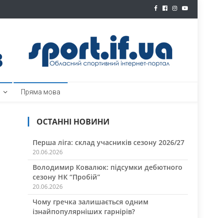
ртал
Пряма мова
ОСТАННІ НОВИНИ
Перша ліга: склад учасників сезону 2026/27
20.06.2026
Володимир Ковалюк: підсумки дебютного
сезону НК “Пробій”
20.06.2026
Чому гречка залишається одним
ізнайпопулярніших гарнірів?