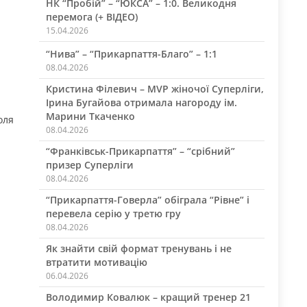
НК “Пробій” – “ЮКСА” – 1:0. Великодня
й
перемога (+ ВІДЕО)
15.04.2026
“Нива” – “Прикарпаття-Благо” – 1:1
08.04.2026
Кристина Філевич – MVP жіночої Суперліги,
Ірина Бугайова отримала нагороду ім.
Марини Ткаченко
оля
08.04.2026
“Франківськ-Прикарпаття” – “срібний”
призер Суперліги
08.04.2026
“Прикарпаття-Говерла” обіграла “Рівне” і
перевела серію у третю гру
08.04.2026
Як знайти свій формат тренувань і не
втратити мотивацію
06.04.2026
Володимир Ковалюк – кращий тренер 21