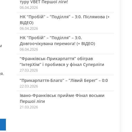
туру VBET Першої ліги!
06.04.2026
НК “Пробій” – “Поділля” – 3:0. Післямова (+
ВІДЕО)
06.04.2026
НК “Пробій” – “Поділля” – 3:0.
Довгоочікувана перемога! (+ ВІДЕО)
м
06.04.2026
“Франківськ-Прикарпаття” обіграв
“ІнтерХім” і пробився у фінал Суперліги
27.03.2026
я.
“Прикарпаття-Благо” – “Лівий Берег” – 0:0
22.03.2026
Івано-Франківськ прийме Фінал восьми
Першої ліги
21.03.2026