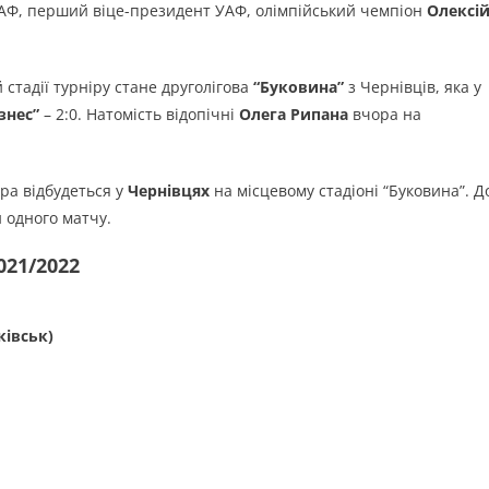
 УАФ, перший віце-президент УАФ, олімпійський чемпіон
Олексі
й стадії турніру стане друголігова
“Буковина”
з Чернівців, яка у
знес”
– 2:0. Натомість відопічні
Олега Рипана
вчора на
гра відбудеться у
Чернівцях
на місцевому cтадіоні “Буковина”. Д
 одного матчу.
021/2022
ківськ)