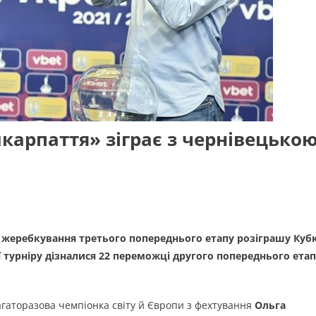
икарпаття» зіграє з чернівецько
я жеребкування третього попереднього етапу розіграшу Куб
дії турніру дізналися 22 переможці другого попереднього ета
агаторазова чемпіонка світу й Європи з фехтування
Ольга