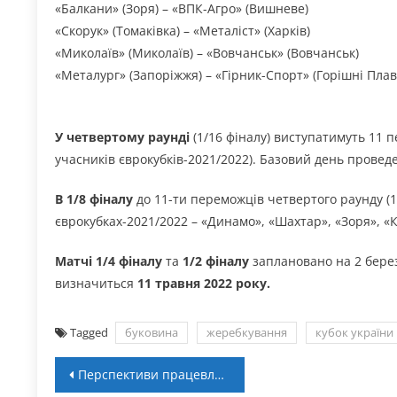
«Балкани» (Зоря) – «ВПК-Агро» (Вишневе)
«Скорук» (Томаківка) – «Металіст» (Харків)
«Миколаїв» (Миколаїв) – «Вовчанськ» (Вовчанськ)
«Металург» (Запоріжжя) – «Гірник-Спорт» (Горішні Плав
У четвертому раунді
(1/16 фіналу) виступатимуть 11 
учасників єврокубків-2021/2022). Базовий день проведе
В 1/8 фіналу
до 11-ти переможців четвертого раунду (1
єврокубках-2021/2022 – «Динамо», «Шахтар», «Зоря», «
Матчі 1/4 фіналу
та
1/2 фіналу
заплановано на 2 берез
визначиться
11 травня 2022 року.
Tagged
буковина
жеребкування
кубок україни
Навігація
Перспективи працевлаштування у сфері спортивної медицини