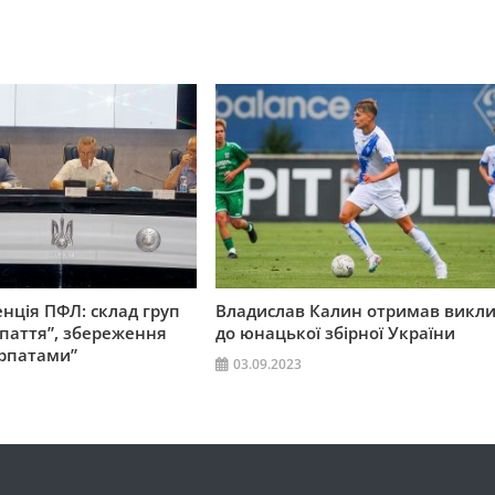
нція ПФЛ: склад груп
Владислав Калин отримав викл
паття”, збереження
до юнацької збірної України
арпатами”
03.09.2023