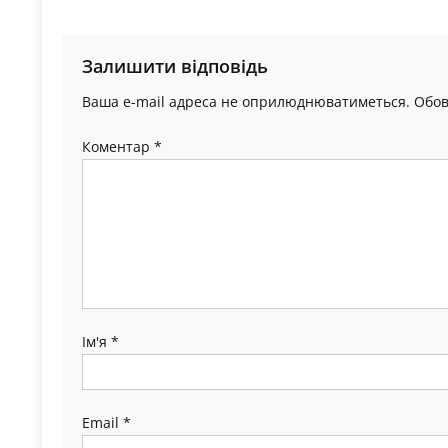
записів
Залишити відповідь
Ваша e-mail адреса не оприлюднюватиметься.
Обов
Коментар
*
Ім'я
*
Email
*