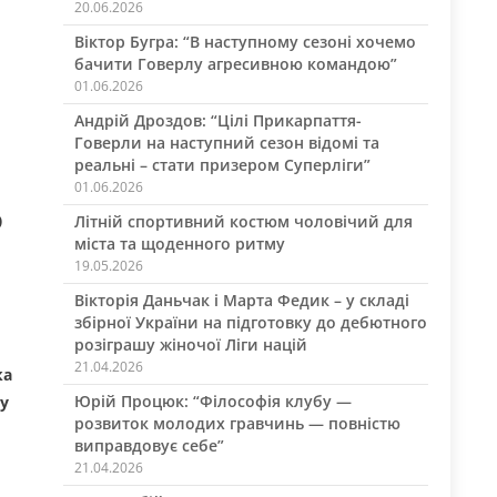
20.06.2026
Віктор Бугра: “В наступному сезоні хочемо
бачити Говерлу агресивною командою”
01.06.2026
Андрій Дроздов: “Цілі Прикарпаття-
Говерли на наступний сезон відомі та
реальні – стати призером Суперліги”
01.06.2026
ю
Літній спортивний костюм чоловічий для
міста та щоденного ритму
19.05.2026
Вікторія Даньчак і Марта Федик – у складі
збірної України на підготовку до дебютного
розіграшу жіночої Ліги націй
21.04.2026
ка
Юрій Процюк: “Філософія клубу —
пу
розвиток молодих гравчинь — повністю
виправдовує себе”
21.04.2026