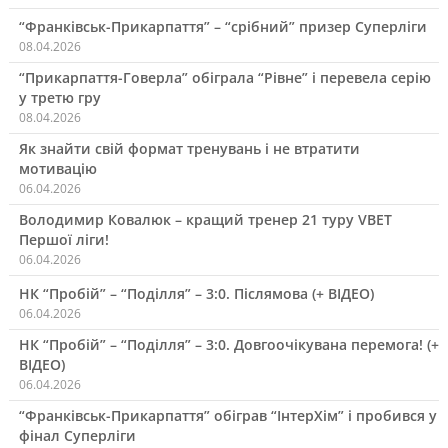
“Франківськ-Прикарпаття” – “срібний” призер Суперліги
08.04.2026
“Прикарпаття-Говерла” обіграла “Рівне” і перевела серію
у третю гру
08.04.2026
Як знайти свій формат тренувань і не втратити
мотивацію
06.04.2026
Володимир Ковалюк – кращий тренер 21 туру VBET
Першої ліги!
06.04.2026
НК “Пробій” – “Поділля” – 3:0. Післямова (+ ВІДЕО)
06.04.2026
НК “Пробій” – “Поділля” – 3:0. Довгоочікувана перемога! (+
ВІДЕО)
06.04.2026
“Франківськ-Прикарпаття” обіграв “ІнтерХім” і пробився у
фінал Суперліги