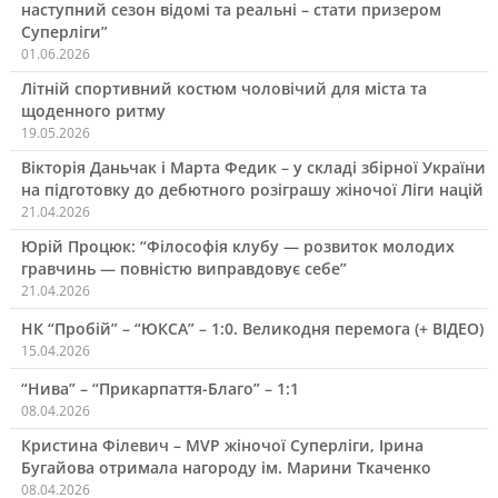
наступний сезон відомі та реальні – стати призером
Суперліги”
01.06.2026
Літній спортивний костюм чоловічий для міста та
щоденного ритму
19.05.2026
Вікторія Даньчак і Марта Федик – у складі збірної України
на підготовку до дебютного розіграшу жіночої Ліги націй
21.04.2026
Юрій Процюк: “Філософія клубу — розвиток молодих
гравчинь — повністю виправдовує себе”
21.04.2026
НК “Пробій” – “ЮКСА” – 1:0. Великодня перемога (+ ВІДЕО)
15.04.2026
“Нива” – “Прикарпаття-Благо” – 1:1
08.04.2026
Кристина Філевич – MVP жіночої Суперліги, Ірина
Бугайова отримала нагороду ім. Марини Ткаченко
08.04.2026