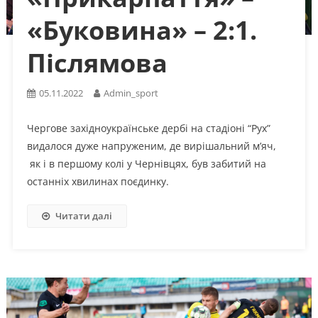
«Буковина» – 2:1.
Післямова
05.11.2022
Admin_sport
Чергове західноукраїнське дербі на стадіоні “Рух”
видалося дуже напруженим, де вирішальний м’яч,
як і в першому колі у Чернівцях, був забитий на
останніх хвилинах поєдинку.
Читати далі