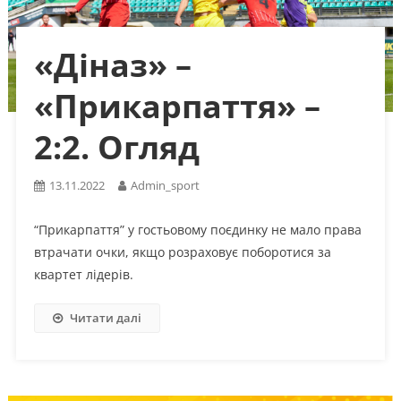
«Діназ» –
«Прикарпаття» –
2:2. Огляд
13.11.2022
Admin_sport
“Прикарпаття” у гостьовому поєдинку не мало права
втрачати очки, якщо розраховує поборотися за
квартет лідерів.
Читати далі