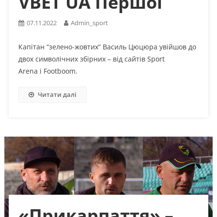
VBET UA Першої
07.11.2022
Admin_sport
Капітан “зелено-жовтих” Василь Цюцюра увійшов до
двох символічних збірних – від сайтів Sport
Arena і Footboom.
Читати далі
«Прикарпаття» –