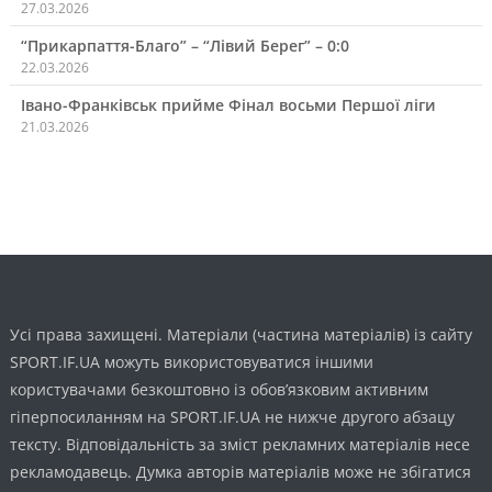
27.03.2026
“Прикарпаття-Благо” – “Лівий Берег” – 0:0
22.03.2026
Івано-Франківськ прийме Фінал восьми Першої ліги
21.03.2026
Усі права захищені. Матеріали (частина матеріалів) із сайту
SPORT.IF.UA можуть використовуватися іншими
користувачами безкоштовно із обов’язковим активним
гіперпосиланням на SPORT.IF.UA не нижче другого абзацу
тексту. Відповідальність за зміст рекламних матеріалів несе
рекламодавець. Думка авторів матеріалів може не збігатися