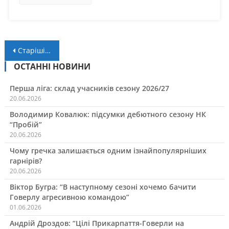
Навігація
Старіші записи
за
ОСТАННІ НОВИНИ
записами
Перша ліга: склад учасників сезону 2026/27
20.06.2026
Володимир Ковалюк: підсумки дебютного сезону НК
“Пробій”
20.06.2026
Чому гречка залишається одним ізнайпопулярніших
гарнірів?
20.06.2026
Віктор Бугра: “В наступному сезоні хочемо бачити
Говерлу агресивною командою”
01.06.2026
Андрій Дроздов: “Цілі Прикарпаття-Говерли на