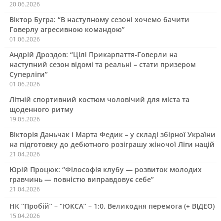
20.06.2026
Віктор Бугра: “В наступному сезоні хочемо бачити
Говерлу агресивною командою”
01.06.2026
Андрій Дроздов: “Цілі Прикарпаття-Говерли на
наступний сезон відомі та реальні – стати призером
Суперліги”
01.06.2026
Літній спортивний костюм чоловічий для міста та
щоденного ритму
19.05.2026
Вікторія Даньчак і Марта Федик – у складі збірної України
на підготовку до дебютного розіграшу жіночої Ліги націй
21.04.2026
Юрій Процюк: “Філософія клубу — розвиток молодих
гравчинь — повністю виправдовує себе”
21.04.2026
НК “Пробій” – “ЮКСА” – 1:0. Великодня перемога (+ ВІДЕО)
15.04.2026