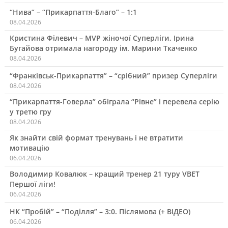
“Нива” – “Прикарпаття-Благо” – 1:1
08.04.2026
Кристина Філевич – MVP жіночої Суперліги, Ірина
Бугайова отримала нагороду ім. Марини Ткаченко
08.04.2026
“Франківськ-Прикарпаття” – “срібний” призер Суперліги
08.04.2026
“Прикарпаття-Говерла” обіграла “Рівне” і перевела серію
у третю гру
08.04.2026
Як знайти свій формат тренувань і не втратити
мотивацію
06.04.2026
Володимир Ковалюк – кращий тренер 21 туру VBET
Першої ліги!
06.04.2026
НК “Пробій” – “Поділля” – 3:0. Післямова (+ ВІДЕО)
06.04.2026