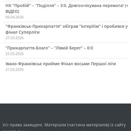
НК “Пробій” – “Поділля” – 3:0. Довгоочікувана перемога! (+
ВІДЕО)
06.04.2026
“Франківськ-Прикарпаття” обіграв “ІнтерХім” і пробився у
фінал Суперліги
27.03.2026
“Прикарпаття-Благо” – “Лівий Берег” – 0:0
22.03.2026
Івано-Франківськ прийме Фінал восьми Першої ліги
21.03.2026
Усі права захищені. Матеріали (частина матеріалів) із сайту