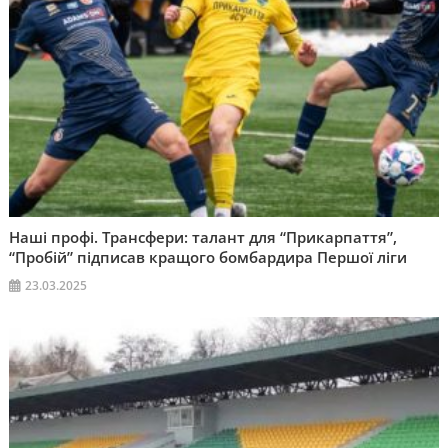
Наші профі. Трансфери: талант для “Прикарпаття”,
“Пробій” підписав кращого бомбардира Першої ліги
23.03.2025