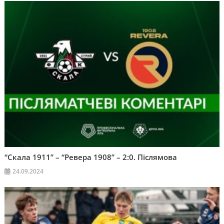
“Скала 1911” – “Ревера 1908” – 2:0. Післямова
24.09.2024