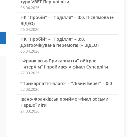
туру VBET Першої ліги!
06.04.2026
НК “Пробій” – “Поділля” – 3:0. Післямова (+
ВІДЕО)
06.04.2026
НК “Пробій” – “Поділля” – 3:0.
Довгоочікувана перемога! (+ ВІДЕО)
06.04.2026
“Франківськ-Прикарпаття” обіграв
“ІнтерХім” і пробився у фінал Суперліги
27.03.2026
“Прикарпаття-Благо” – “Лівий Берег” – 0:0
22.03.2026
Івано-Франківськ прийме Фінал восьми
Першої ліги
21.03.2026