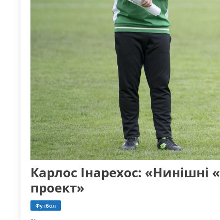
Карлос Інарехос: «Нинішні 
проект»
Футбол