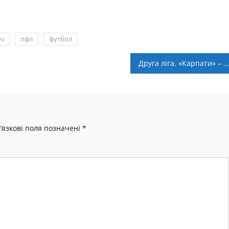
ич
пфл
футбол
Друга ліга. «Карпати» – «Чернігів» – 1:1
’язкові поля позначені
*