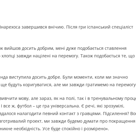
Інарехоса завершився внічию. Після гри іспанський спеціаліст
ок вийшов досить добрим, мені дуже подобається ставлення
о хлопці завжди націлені на перемогу. Також подобається те, що
анда виступила досить добре. Були моменти, коли ми значно
 ще будуть коригуватися, але ми завжди гратимемо на перемогу
ивчити мову, але зараз, як на полі, так і в тренувальному проце
все ж, футбол – це гра універсальна. Є речі, які зрозумілі,
вдалося налагодити певний контакт з гравцями. Підсилення? Во
довготривалий проект, ми завжди будемо думати про покращення
икне необхідність. Усе буде спокійно і розмірено».