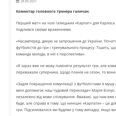
28.09.2021
Коментар головного тренера галичан.
Перший матч на чолі галицьких «Карпат» для Карлоса 
поділився своїми враженнями.
«Насамперед, дякую за запрошення до України. Почат
футболістів до гри і тренувального процесу. Тішить, щ
команда молода, в неї є перспектива».
«Я зараз вже не можу поміняти результат гри, але ком
переважали суперника. Щодо планів на сезон, то вони
«Задля покращення комунікації з футболістами я мушу в
мені допомагає наш чудовий перекладач Марія Білоус. І 
незалежно від мови спілкування. Вважаю, що нам вже 
буде, але справа в тому, що нинішні «Карпати» – це 
гри. Підсилюватися ми будемо у тому випадку, якщо вин