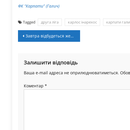
ФК “Карпати” (Галич)
Tagged
друга ліга
карлос інарехос
карпати гал
Навігація
Завтра відбудеться жеребкування першого попереднього раунду Parimatch Кубка України
записів
Залишити відповідь
Ваша e-mail адреса не оприлюднюватиметься.
Обов
Коментар
*