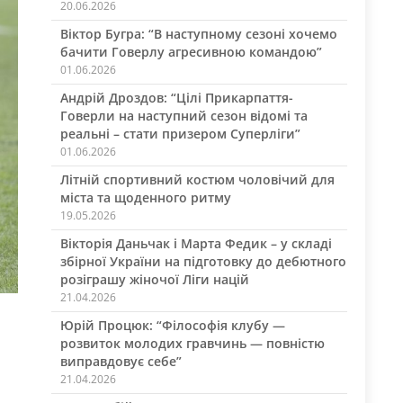
20.06.2026
Віктор Бугра: “В наступному сезоні хочемо
бачити Говерлу агресивною командою”
01.06.2026
Андрій Дроздов: “Цілі Прикарпаття-
Говерли на наступний сезон відомі та
реальні – стати призером Суперліги”
01.06.2026
Літній спортивний костюм чоловічий для
міста та щоденного ритму
19.05.2026
Вікторія Даньчак і Марта Федик – у складі
збірної України на підготовку до дебютного
розіграшу жіночої Ліги націй
21.04.2026
Юрій Процюк: “Філософія клубу —
розвиток молодих гравчинь — повністю
виправдовує себе”
21.04.2026