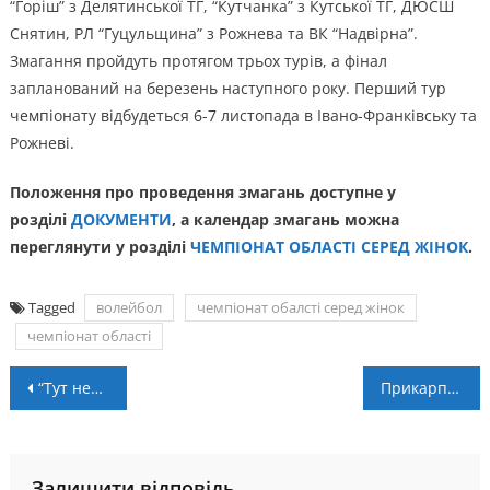
“Горіш” з Делятинської ТГ, “Кутчанка” з Кутської ТГ, ДЮСШ
Снятин, РЛ “Гуцульщина” з Рожнева та ВК “Надвірна”.
Змагання пройдуть протягом трьох турів, а фінал
запланований на березень наступного року. Перший тур
чемпіонату відбудеться 6-7 листопада в Івано-Франківську та
Рожневі.
Положення про проведення змагань доступне у
розділі
ДОКУМЕНТИ
, а календар змагань можна
переглянути у розділі
ЧЕМПІОНАТ ОБЛАСТІ СЕРЕД ЖІНОК
.
Tagged
волейбол
чемпіонат обалсті серед жінок
чемпіонат області
Навігація
“Тут нереально їздити”: франківські автоспортсмени просять владу модернізувати старий автодром у Хриплині (ВІДЕО)
Прикарпатські футболістки допомогли збірній здолати Фарери
записів
Залишити відповідь