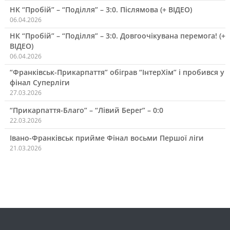
НК “Пробій” – “Поділля” – 3:0. Післямова (+ ВІДЕО)
06.04.2026
НК “Пробій” – “Поділля” – 3:0. Довгоочікувана перемога! (+
ВІДЕО)
06.04.2026
“Франківськ-Прикарпаття” обіграв “ІнтерХім” і пробився у
фінал Суперліги
27.03.2026
“Прикарпаття-Благо” – “Лівий Берег” – 0:0
22.03.2026
Івано-Франківськ прийме Фінал восьми Першої ліги
21.03.2026