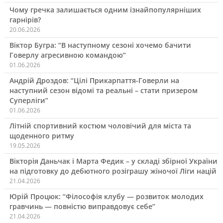
Чому гречка залишається одним ізнайпопулярніших
гарнірів?
20.06.2026
Віктор Бугра: “В наступному сезоні хочемо бачити
Говерлу агресивною командою”
01.06.2026
Андрій Дроздов: “Цілі Прикарпаття-Говерли на
наступний сезон відомі та реальні – стати призером
Суперліги”
01.06.2026
Літній спортивний костюм чоловічий для міста та
щоденного ритму
19.05.2026
Вікторія Даньчак і Марта Федик – у складі збірної України
на підготовку до дебютного розіграшу жіночої Ліги націй
21.04.2026
Юрій Процюк: “Філософія клубу — розвиток молодих
гравчинь — повністю виправдовує себе”
21.04.2026