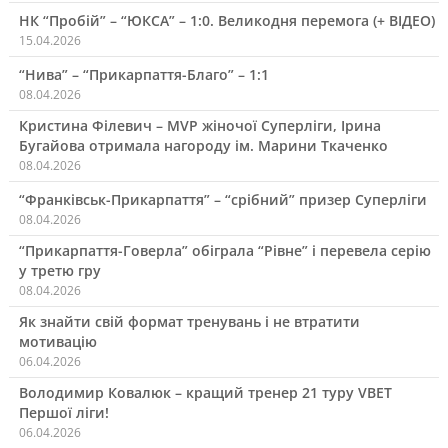
НК “Пробій” – “ЮКСА” – 1:0. Великодня перемога (+ ВІДЕО)
15.04.2026
“Нива” – “Прикарпаття-Благо” – 1:1
08.04.2026
Кристина Філевич – MVP жіночої Суперліги, Ірина
Бугайова отримала нагороду ім. Марини Ткаченко
08.04.2026
“Франківськ-Прикарпаття” – “срібний” призер Суперліги
08.04.2026
“Прикарпаття-Говерла” обіграла “Рівне” і перевела серію
у третю гру
08.04.2026
Як знайти свій формат тренувань і не втратити
мотивацію
06.04.2026
Володимир Ковалюк – кращий тренер 21 туру VBET
Першої ліги!
06.04.2026