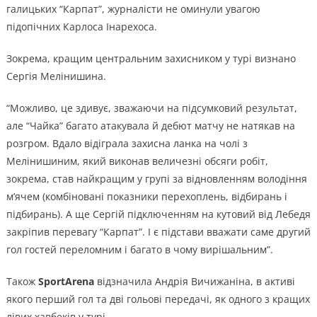
галицьких “Карпат”, журналісти не оминули увагою
підопічних Карлоса Інарехоса.
Зокрема, кращим центральним захисником у турі визнано
Сергія Мелінишина.
“Можливо, це здивує, зважаючи на підсумковий результат,
але “Чайка” багато атакувала й дебют матчу не натякав на
розгром. Вдало відіграла захисна ланка на чолі з
Мелінишиним, який виконав величезні обсяги робіт,
зокрема, став найкращим у групі за відновленням володіння
м’ячем (комбіновані показники перехоплень, відбирань і
підбирань). А ще Сергій підключенням на кутовий від Лебедя
закріпив перевагу “Карпат”. І є підстави вважати саме другий
гол гостей переломним і багато в чому вирішальним”.
Також
SportArena
відзначила Андрія Вичижаніна, в активі
якого перший гол та дві гольові передачі, як одного з кращих
лівих хавбеків у турі.