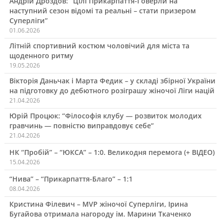
Андрій Дроздов: “Цілі Прикарпаття-Говерли на
наступний сезон відомі та реальні – стати призером
Суперліги”
01.06.2026
Літній спортивний костюм чоловічий для міста та
щоденного ритму
19.05.2026
Вікторія Даньчак і Марта Федик – у складі збірної України
на підготовку до дебютного розіграшу жіночої Ліги націй
21.04.2026
Юрій Процюк: “Філософія клубу — розвиток молодих
гравчинь — повністю виправдовує себе”
21.04.2026
НК “Пробій” – “ЮКСА” – 1:0. Великодня перемога (+ ВІДЕО)
15.04.2026
“Нива” – “Прикарпаття-Благо” – 1:1
08.04.2026
Кристина Філевич – MVP жіночої Суперліги, Ірина
Бугайова отримала нагороду ім. Марини Ткаченко