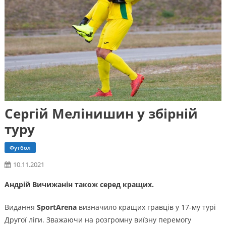
Сергій Мелінишин у збірній
туру
Футбол
10.11.2021
Андрій Вичижанін також серед кращих.
Видання
SportArena
визначило кращих гравців у 17-му турі
Другої ліги. Зважаючи на розгромну виїзну перемогу