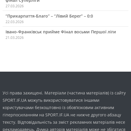
фінал Суперліги
27.03.2026
“Прикарпаття-Благо” – “Лівий Берег” – 0:0
22.03.2026
Івано-Франківськ прийме Фінал восьми Першої ліги
21.03.2026
Усі права захищені. Матеріали (частина матеріалів) із сайту
SPORT.IF.UA можуть використовуватися іншими
користувачами безкоштовно із обов’язковим активним
гіперпосиланням на SPORT.IF.UA не нижче другого абзацу
тексту. Відповідальність за зміст рекламних матеріалів несе
рекламодавець. Думка авторів матеріалів може не збігатися