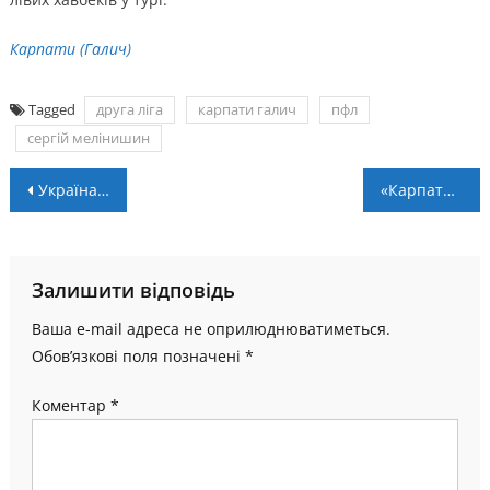
Карпати (Галич)
Tagged
друга ліга
карпати галич
пфл
сергій мелінишин
Навігація
Україна не підтримує ініціативу ФІФА щодо проведення чемпіонату світу раз в 2 роки
«Карпати» без воротаря, «Мункач» без капітана
записів
Залишити відповідь
Ваша e-mail адреса не оприлюднюватиметься.
Обов’язкові поля позначені
*
Коментар
*