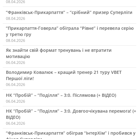
08.04.2026
“Франківськ-Прикарпаття” – “срібний” призер Суперліги
08.04.2026
“Прикарпаття-Говерла” обіграла “Рівне” і перевела серію
у третю гру
08.04.2026
Як знайти свій формат тренувань і не втратити
мотивацію
06.04.2026
Володимир Ковалюк – кращий тренер 21 туру VBET
Першої ліги!
06.04.2026
НК “Пробій” – “Поділля” – 3:0. Післямова (+ ВІДЕО)
06.04.2026
НК “Пробій” – “Поділля” – 3:0. Довгоочікувана перемога! (+
ВІДЕО)
06.04.2026
“Франківськ-Прикарпаття” обіграв “ІнтерХім” і пробився у