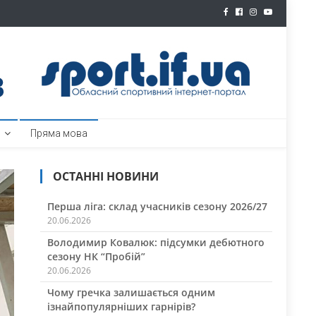
ртал
Пряма мова
ОСТАННІ НОВИНИ
Перша ліга: склад учасників сезону 2026/27
20.06.2026
Володимир Ковалюк: підсумки дебютного
сезону НК “Пробій”
20.06.2026
Чому гречка залишається одним
ізнайпопулярніших гарнірів?