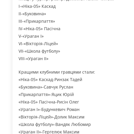
І-«Ніка-05» Каскад
ІІ-«Буковина»
ІІІ-«Прикарпаття»
ІV-«Ніка-05» Пасічна
V-«Ураган І»
VI-«Вікторія-Ліцей»
VII-«Школа футболу»
VIIІ-«Ураган ІІ»
Кращими клубними гравцями стали:
«Ніка-05» Каскад-Ринзак Тадей
«Буковина»-Савчук Руслан
«Прикарпаття»-Яцик Юрій
«Ніка-05» Пасічна-Рисін Олег
«Ураган І»-Будункевич Роман
«Вікторія-Ліцей»-Долик Максим
«Школа футболу»-Вандяк Любомир
«Ураган ІІ»-Гергелюк Максим