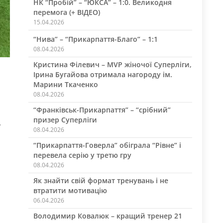
НК “Пробій” – “ЮКСА” – 1:0. Великодня
перемога (+ ВІДЕО)
15.04.2026
“Нива” – “Прикарпаття-Благо” – 1:1
08.04.2026
Кристина Філевич – MVP жіночої Суперліги,
Ірина Бугайова отримала нагороду ім.
Марини Ткаченко
08.04.2026
“Франківськ-Прикарпаття” – “срібний”
призер Суперліги
»
08.04.2026
“Прикарпаття-Говерла” обіграла “Рівне” і
перевела серію у третю гру
08.04.2026
Як знайти свій формат тренувань і не
втратити мотивацію
06.04.2026
Володимир Ковалюк – кращий тренер 21