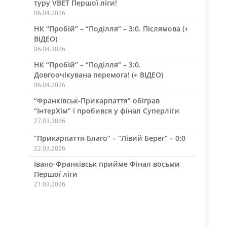
туру VBET Першої ліги!
06.04.2026
НК “Пробій” – “Поділля” – 3:0. Післямова (+
ВІДЕО)
06.04.2026
НК “Пробій” – “Поділля” – 3:0.
Довгоочікувана перемога! (+ ВІДЕО)
06.04.2026
“Франківськ-Прикарпаття” обіграв
“ІнтерХім” і пробився у фінал Суперліги
27.03.2026
“Прикарпаття-Благо” – “Лівий Берег” – 0:0
22.03.2026
Івано-Франківськ прийме Фінал восьми
Першої ліги
21.03.2026