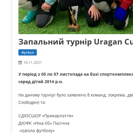
Запальний турнір Uragan Cu
Футбол
10.11.2021
У період з 05 по 07 листопада на базі спорткомпле
серед дітей 2014 р.н.
На даному турнірі було заявлено 8 команд, зокрема, дв
Слободян) та:
СДЮСШОР «Прикарпаття»
ДЮФК «Ніка-05» Пасічна
«Школа футболу»