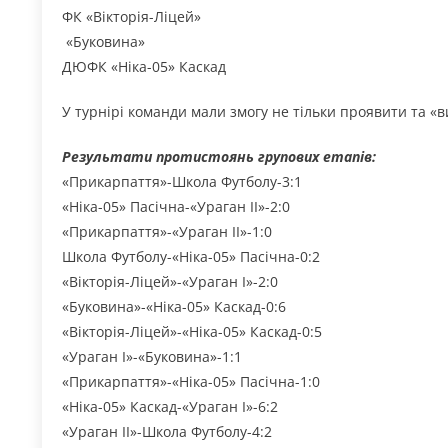
ФК «Вікторія-Ліцей»
«Буковина»
ДЮФК «Ніка-05» Каскад
У турнірі команди мали змогу не тільки проявити та «в
Результати протистоянь групових етапів:
«Прикарпаття»-Школа Футболу-3:1
«Ніка-05» Пасічна-«Ураган ІІ»-2:0
«Прикарпаття»-«Ураган ІІ»-1:0
Школа Футболу-«Ніка-05» Пасічна-0:2
«Вікторія-Ліцей»-«Ураган І»-2:0
«Буковина»-«Ніка-05» Каскад-0:6
«Вікторія-Ліцей»-«Ніка-05» Каскад-0:5
«Ураган І»-«Буковина»-1:1
«Прикарпаття»-«Ніка-05» Пасічна-1:0
«Ніка-05» Каскад-«Ураган І»-6:2
«Ураган ІІ»-Школа Футболу-4:2