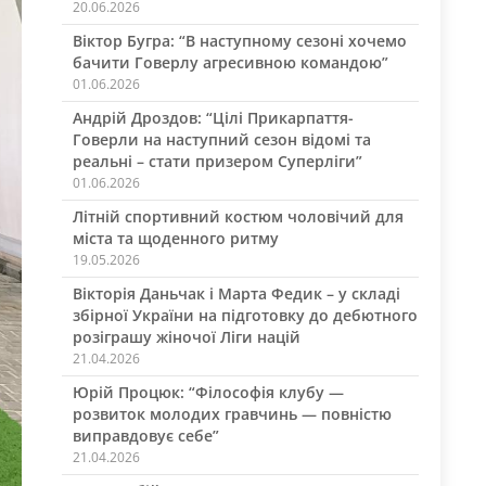
20.06.2026
Віктор Бугра: “В наступному сезоні хочемо
бачити Говерлу агресивною командою”
01.06.2026
Андрій Дроздов: “Цілі Прикарпаття-
Говерли на наступний сезон відомі та
реальні – стати призером Суперліги”
01.06.2026
Літній спортивний костюм чоловічий для
міста та щоденного ритму
19.05.2026
Вікторія Даньчак і Марта Федик – у складі
збірної України на підготовку до дебютного
розіграшу жіночої Ліги націй
21.04.2026
Юрій Процюк: “Філософія клубу —
розвиток молодих гравчинь — повністю
виправдовує себе”
21.04.2026