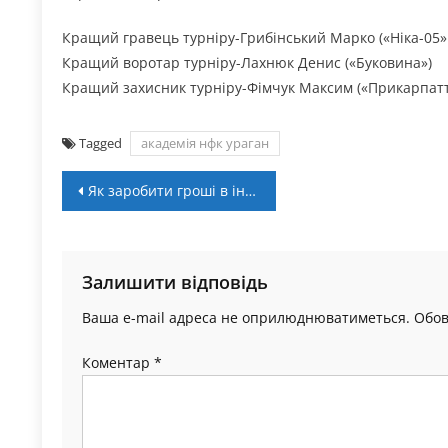
Кращий гравець турніру-Грибінський Марко («Ніка-05»
Кращий воротар турніру-Лахнюк Денис («Буковина»)
Кращий захисник турніру-Фімчук Максим («Прикарпатт
Tagged
академія нфк ураган
Навігація
Як заробити гроші в інтернеті на іграх?
записів
Залишити відповідь
Ваша e-mail адреса не оприлюднюватиметься.
Обов
Коментар
*