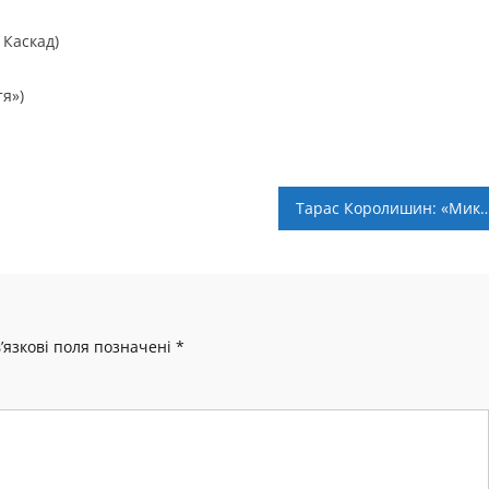
 Каскад)
я»)
Тарас Королишин: «Микитюк – комбайн, а Дан
’язкові поля позначені
*