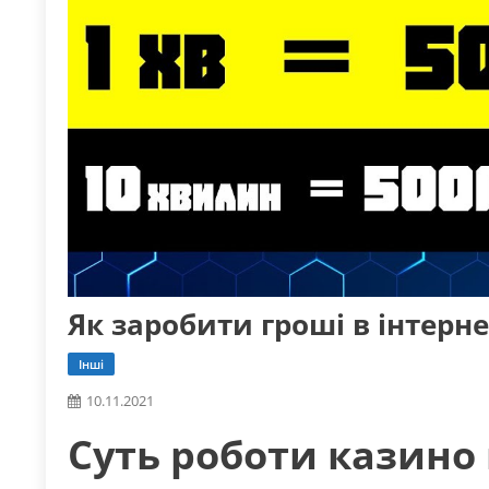
Як заробити гроші в інтернет
Інші
10.11.2021
Суть роботи казино 