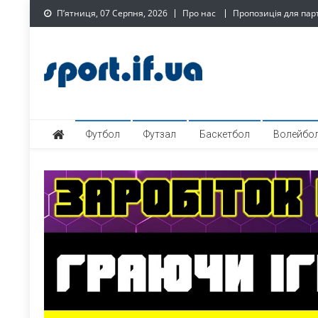
Skip
П’ятниця, 07 Серпня, 2026
Про нас
Пропозиція для пар
to
content
SPORT.IF.UA – Обласни
Обласний спортивний інтернет-портал
Футбол
Футзал
Баскетбол
Волейбо