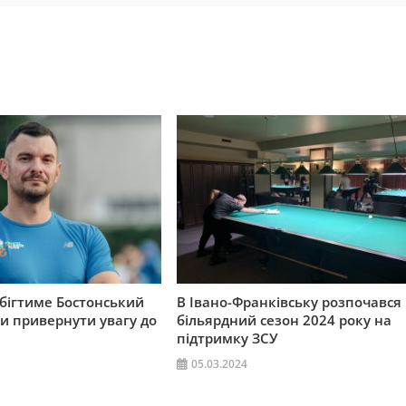
бігтиме Бостонський
В Івано-Франківську розпочався
и привернути увагу до
більярдний сезон 2024 року на
підтримку ЗСУ
05.03.2024