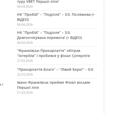
туру VBET Першої ліги!
06.04.2026
НК “Пробій” – “Поділля” – 3:0. Післямова (+
ВІДЕО)
06.04.2026
НК “Пробій” – “Поділля” – 3:0.
Довгоочікувана перемога! (+ ВІДЕО)
06.04.2026
“Франківськ-Прикарпаття” обіграв
“ІнтерХім” і пробився у фінал Суперліги
27.03.2026
“Прикарпаття-Благо” – “Лівий Берег” – 0:0
22.03.2026
Івано-Франківськ прийме Фінал восьми
 і
Першої ліги
21.03.2026