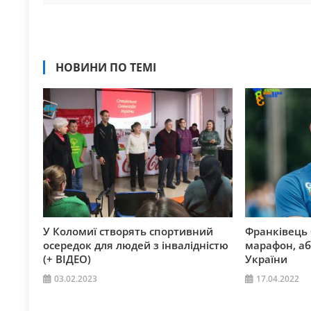
НОВИНИ ПО ТЕМІ
У Коломиї створять спортивний
Франківець 
осередок для людей з інвалідністю
марафон, аб
(+ ВІДЕО)
України
03.02.2023
17.04.2022