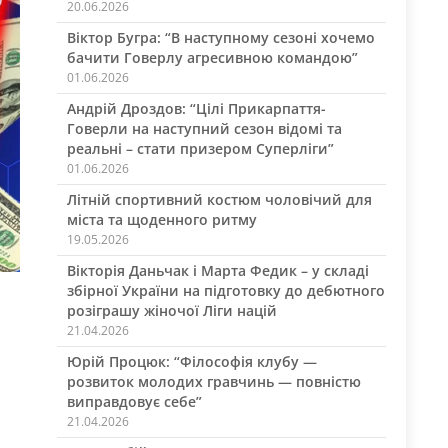
20.06.2026
Віктор Бугра: “В наступному сезоні хочемо
бачити Говерлу агресивною командою”
01.06.2026
Андрій Дроздов: “Цілі Прикарпаття-
Говерли на наступний сезон відомі та
реальні – стати призером Суперліги”
01.06.2026
Літній спортивний костюм чоловічий для
міста та щоденного ритму
19.05.2026
Вікторія Даньчак і Марта Федик – у складі
збірної України на підготовку до дебютного
розіграшу жіночої Ліги націй
21.04.2026
Юрій Процюк: “Філософія клубу —
розвиток молодих гравчинь — повністю
виправдовує себе”
21.04.2026