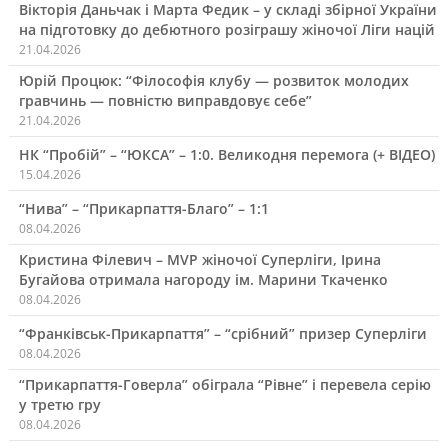
Вікторія Даньчак і Марта Федик – у складі збірної України
на підготовку до дебютного розіграшу жіночої Ліги націй
21.04.2026
Юрій Процюк: “Філософія клубу — розвиток молодих
гравчинь — повністю виправдовує себе”
21.04.2026
НК “Пробій” – “ЮКСА” – 1:0. Великодня перемога (+ ВІДЕО)
15.04.2026
“Нива” – “Прикарпаття-Благо” – 1:1
08.04.2026
Кристина Філевич – MVP жіночої Суперліги, Ірина
Бугайова отримала нагороду ім. Марини Ткаченко
08.04.2026
“Франківськ-Прикарпаття” – “срібний” призер Суперліги
08.04.2026
“Прикарпаття-Говерла” обіграла “Рівне” і перевела серію
у третю гру
08.04.2026