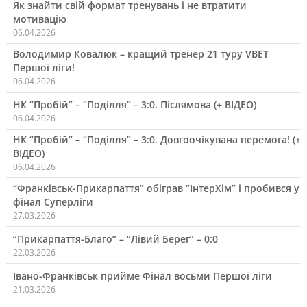
Як знайти свій формат тренувань і не втратити
мотивацію
06.04.2026
Володимир Ковалюк – кращий тренер 21 туру VBET
Першої ліги!
06.04.2026
НК “Пробій” – “Поділля” – 3:0. Післямова (+ ВІДЕО)
06.04.2026
НК “Пробій” – “Поділля” – 3:0. Довгоочікувана перемога! (+
ВІДЕО)
06.04.2026
“Франківськ-Прикарпаття” обіграв “ІнтерХім” і пробився у
фінал Суперліги
27.03.2026
“Прикарпаття-Благо” – “Лівий Берег” – 0:0
22.03.2026
Івано-Франківськ прийме Фінал восьми Першої ліги
21.03.2026