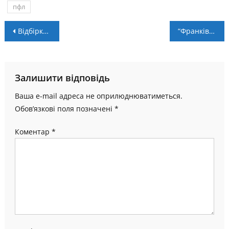
пфл
Навігація
Відбірковий етап ЧУ серед дівчат 2009-2010 р. н.: результати першого ігрового дня
“Франківськ” зіграє в Одесі (LIVE)
записів
Залишити відповідь
Ваша e-mail адреса не оприлюднюватиметься.
Обов’язкові поля позначені
*
Коментар
*