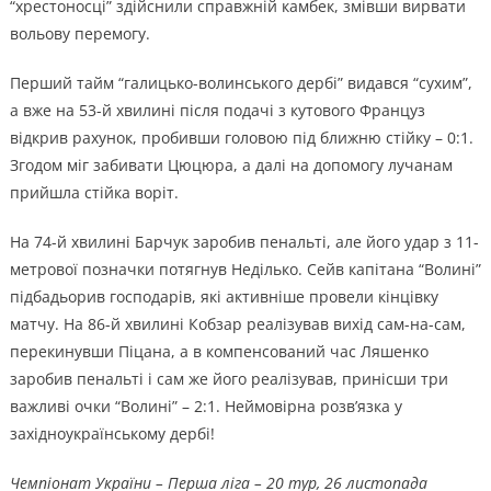
“хрестоносці” здійснили справжній камбек, змівши вирвати
вольову перемогу.
Перший тайм “галицько-волинського дербі” видався “сухим”,
а вже на 53-й хвилині після подачі з кутового Француз
відкрив рахунок, пробивши головою під ближню стійку – 0:1.
Згодом міг забивати Цюцюра, а далі на допомогу лучанам
прийшла стійка воріт.
На 74-й хвилині Барчук заробив пенальті, але його удар з 11-
метрової позначки потягнув Неділько. Сейв капітана “Волині”
підбадьорив господарів, які активніше провели кінцівку
матчу. На 86-й хвилині Кобзар реалізував вихід сам-на-сам,
перекинувши Піцана, а в компенсований час Ляшенко
заробив пенальті і сам же його реалізував, принісши три
важливі очки “Волині” – 2:1. Неймовірна розв’язка у
західноукраїнському дербі!
Чемпіонат України – Перша ліга – 20 тур, 26 листопада