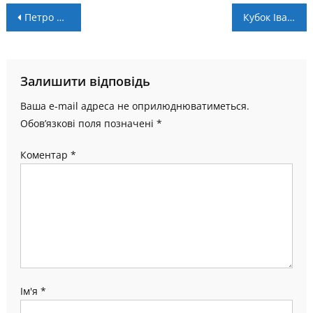
Навігація
Петро Шотурма: «Ми положимо душу й тіло, щоб потрапити до фіналу»
Кубок Івано-Франківського району: визначено пари стартових раундів
записів
Залишити відповідь
Ваша e-mail адреса не оприлюднюватиметься.
Обов’язкові поля позначені
*
Коментар
*
Ім'я
*