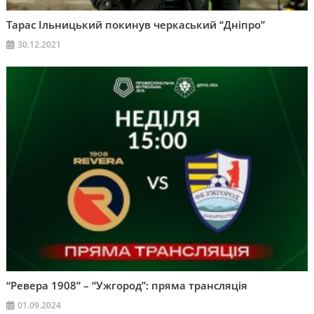
Тарас Ільницький покинув черкаський “Дніпро”
30.12.2021
“Ревера 1908” – “Ужгород”: пряма трансляція
01.09.2024