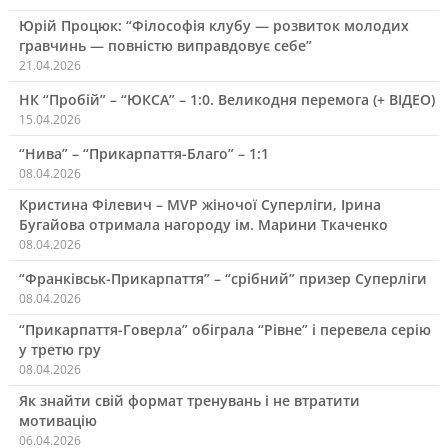
Юрій Процюк: “Філософія клубу — розвиток молодих
гравчинь — повністю виправдовує себе”
21.04.2026
НК “Пробій” – “ЮКСА” – 1:0. Великодня перемога (+ ВІДЕО)
15.04.2026
“Нива” – “Прикарпаття-Благо” – 1:1
08.04.2026
Кристина Філевич – MVP жіночої Суперліги, Ірина
Бугайова отримала нагороду ім. Марини Ткаченко
08.04.2026
“Франківськ-Прикарпаття” – “срібний” призер Суперліги
08.04.2026
“Прикарпаття-Говерла” обіграла “Рівне” і перевела серію
у третю гру
08.04.2026
Як знайти свій формат тренувань і не втратити
мотивацію
06.04.2026