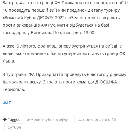
Завтра, 4 лютого, гравці ФА Прикарпаття вікової категорії U-
16 проведуть перший виїзний поєдинок 2 етапу турніру
«Зимовий Кубок ДЮФЛУ-2022». «Зелено-жовті» зіграють
проти вихованців АФ Рух. Матч відбудеться на базі
господарів, у Винниках. Початок гри о 13:00.
А вже, 5 лютого, франківці знову зустрінуться на виїзді із
львівською командою. Їхнім суперником стануть гравці ФК
Львів.
3 тур гравці ФА Прикарпаття проведуть 6 лютого у рідному
Івано-Франківську. Зіграють проти команди ДЮСШ ФА
Тернопіль.
ФАП
Tagged
зимовий кубок дюфлу
фа прикарпаття u-16
футбол