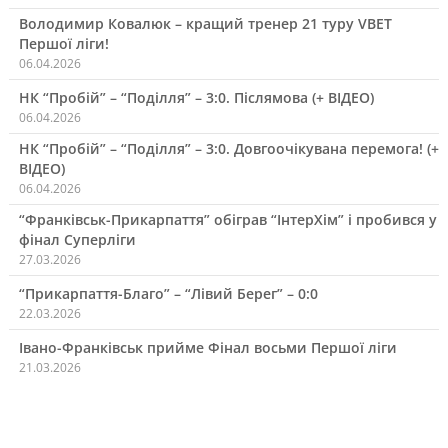
Володимир Ковалюк – кращий тренер 21 туру VBET
Першої ліги!
06.04.2026
НК “Пробій” – “Поділля” – 3:0. Післямова (+ ВІДЕО)
06.04.2026
НК “Пробій” – “Поділля” – 3:0. Довгоочікувана перемога! (+
ВІДЕО)
06.04.2026
“Франківськ-Прикарпаття” обіграв “ІнтерХім” і пробився у
фінал Суперліги
27.03.2026
“Прикарпаття-Благо” – “Лівий Берег” – 0:0
22.03.2026
Івано-Франківськ прийме Фінал восьми Першої ліги
21.03.2026