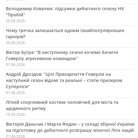
Володимир Ковалюк: підсумки дебютного сезону НК
“Пробій”
20.06.2026
Чому гречка залишається одним ізнайпопулярніших
гарнірів?
20.06.2026
Віктор Бугра: “В наступному сезоні хочемо бачити
Говерлу агресивною командою”
01.06.2026
Андрій Дроздов: “Цілі Прикарпаття-Говерли на
наступний сезон відомі та реальні – стати призером
Суперліги”
01.06.2026
Літній спортивний костюм чоловічий для міста та
щоденного ритму
19.05.2026
Вікторія Даньчак і Марта Федик – у складі збірної України
на підготовку до дебютного розіграшу жіночої Ліги націй
21.04.2026