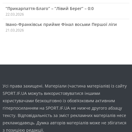
“Прикарпаття-Благо” – “Лівий Берег” – 0:0
22.03.2026
Івано-Франківськ прийме Фінал восьми Першої ліги
21.03.2026
Усі права захищені. Матеріали (частина матеріалів) із сайту
SPORT.IF.UA можуть використовуватися іншими
користувачами безкоштовно із обов’язковим активним
гіперпосиланням на SPORT.IF.UA не нижче другого абзацу
тексту. Відповідальність за зміст рекламних матеріалів несе
рекламодавець. Думка авторів матеріалів може не збігатися
з позицією редакції.