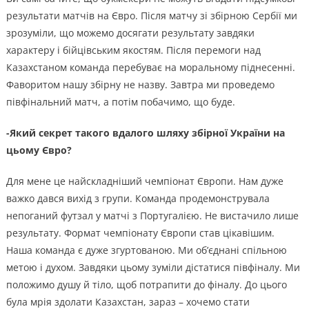
результати матчів на Євро. Після матчу зі збірною Сербії ми
зрозуміли, що можемо досягати результату завдяки
характеру і бійцівським якостям. Після перемоги над
Казахстаном команда перебуває на моральному піднесенні.
Фаворитом нашу збірну не назву. Завтра ми проведемо
півфінальний матч, а потім побачимо, що буде.
-Який секрет такого вдалого шляху збірної України на
цьому Євро?
Для мене це найскладніший чемпіонат Європи. Нам дуже
важко дався вихід з групи. Команда продемонструвала
непоганий футзал у матчі з Португалією. Не вистачило лише
результату. Формат чемпіонату Європи став цікавішим.
Наша команда є дуже згуртованою. Ми об’єднані спільною
метою і духом. Завдяки цьому зуміли дістатися півфіналу. Ми
положимо душу й тіло, щоб потрапити до фіналу. До цього
була мрія здолати Казахстан, зараз – хочемо стати