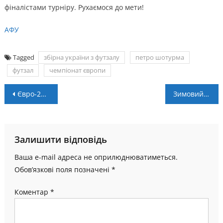
фіналістами турніру. Рухаємося до мети!
АФУ
Tagged
збірна україни з футзалу
петро шотурма
футзал
чемпіонат європи
Навігація
Євро-2022. Чому Україна може обіграти Росію?
Зимовий кубок ДЮФЛУ-2022. Гравці ФА Прикарпаття поборяться у 2-му етапі турніру
записів
Залишити відповідь
Ваша e-mail адреса не оприлюднюватиметься.
Обов’язкові поля позначені
*
Коментар
*