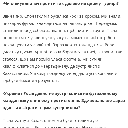
-Чи очікували ви пройти так далеко на цьому турнірі?
Звичайно. Спочатку ми рухалися крок за кроком. Ми знали,
що зараз футзал знаходиться на іншому рівні. Передусім,
ставили перед собою завдання, щоб вийти з групи. Після
першого матчу звернули увагу на моменти, які потрібно
покращувати у своїй грі. Зараз кожна команда, яка бере
участь у цьому турнірі готова боротися за вихід з групи. Так
сталося, що нам посміхнулася фортуна. Ми зуміли
кваліфікуватися до чвертьфіналу, де зустрілися з
Казахстаном. У цьому поєдинку ми віддали усі свої сили й
здобули бажаний результат.
-Україна і Росія давно не зустрічалися на футзальному
майданчику в очному протистоянні. Здивовані, що зараз
вдасться зіграти з цим суперником?
Після матчу з Казахстаном ми були готовими до
протистояння з будь-яким суперником. Немає сенсу