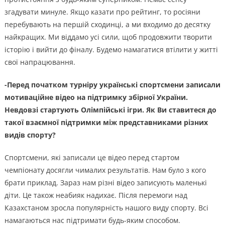
згадувати минуле. Якщо казати про рейтинг, то росіяни
перебувають на першій сходинці, а ми входимо до десятку
найкращих. Ми віддамо усі сили, щоб продовжити творити
історію і вийти до фіналу. Будемо намагатися втілити у житті
свої напрацювання.
-Перед початком турніру українські спортсмени записали
мотиваційне відео на підтримку збірної України.
Невдовзі стартують Олімпійські ігри. Як Ви ставитеся до
такої взаємної підтримки між представниками різних
видів спорту?
Спортсмени, які записали це відео перед стартом
чемпіонату досягли чималих результатів. Нам було з кого
брати приклад. Зараз нам різні відео записують маленькі
діти. Це також неабияк надихає. Після перемоги над
Казахстаном зросла популярність нашого виду спорту. Всі
намагаються нас підтримати будь-яким способом.