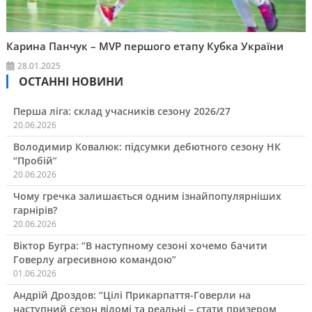
Карина Панчук – MVP першого етапу Кубка України
28.01.2025
ОСТАННІ НОВИНИ
Перша ліга: склад учасників сезону 2026/27
20.06.2026
Володимир Ковалюк: підсумки дебютного сезону НК
“Пробій”
20.06.2026
Чому гречка залишається одним ізнайпопулярніших
гарнірів?
20.06.2026
Віктор Бугра: “В наступному сезоні хочемо бачити
Говерлу агресивною командою”
01.06.2026
Андрій Дроздов: “Цілі Прикарпаття-Говерли на
наступний сезон відомі та реальні – стати призером