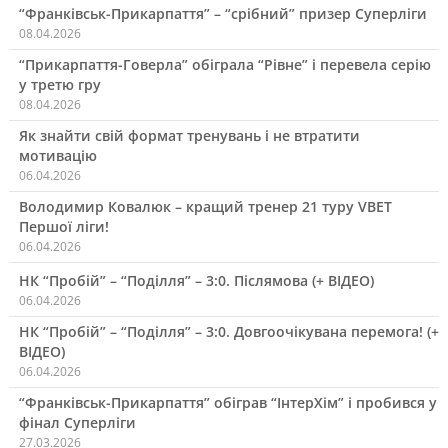
“Франківськ-Прикарпаття” – “срібний” призер Суперліги
08.04.2026
“Прикарпаття-Говерла” обіграла “Рівне” і перевела серію
у третю гру
08.04.2026
Як знайти свій формат тренувань і не втратити
мотивацію
06.04.2026
Володимир Ковалюк – кращий тренер 21 туру VBET
Першої ліги!
06.04.2026
НК “Пробій” – “Поділля” – 3:0. Післямова (+ ВІДЕО)
06.04.2026
НК “Пробій” – “Поділля” – 3:0. Довгоочікувана перемога! (+
ВІДЕО)
06.04.2026
“Франківськ-Прикарпаття” обіграв “ІнтерХім” і пробився у
фінал Суперліги
27.03.2026