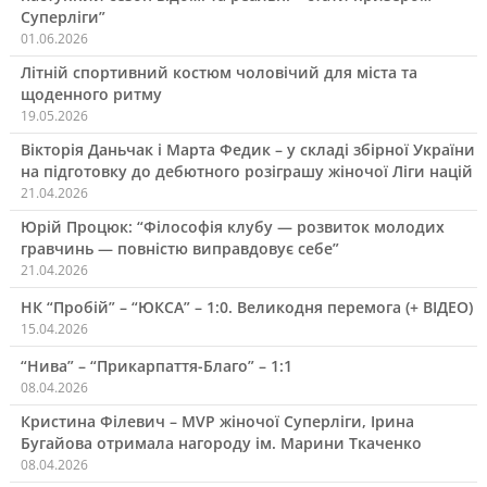
Суперліги”
01.06.2026
Літній спортивний костюм чоловічий для міста та
щоденного ритму
19.05.2026
Вікторія Даньчак і Марта Федик – у складі збірної України
на підготовку до дебютного розіграшу жіночої Ліги націй
21.04.2026
Юрій Процюк: “Філософія клубу — розвиток молодих
гравчинь — повністю виправдовує себе”
21.04.2026
НК “Пробій” – “ЮКСА” – 1:0. Великодня перемога (+ ВІДЕО)
15.04.2026
“Нива” – “Прикарпаття-Благо” – 1:1
08.04.2026
Кристина Філевич – MVP жіночої Суперліги, Ірина
Бугайова отримала нагороду ім. Марини Ткаченко
08.04.2026