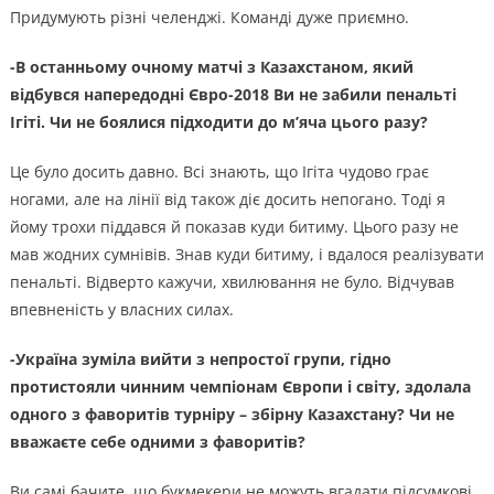
Придумують різні челенджі. Команді дуже приємно.
-В останньому очному матчі з Казахстаном, який
відбувся напередодні Євро-2018 Ви не забили пенальті
Ігіті. Чи не боялися підходити до м’яча цього разу?
Це було досить давно. Всі знають, що Ігіта чудово грає
ногами, але на лінії від також діє досить непогано. Тоді я
йому трохи піддався й показав куди битиму. Цього разу не
мав жодних сумнівів. Знав куди битиму, і вдалося реалізувати
пенальті. Відверто кажучи, хвилювання не було. Відчував
впевненість у власних силах.
-Україна зуміла вийти з непростої групи, гідно
протистояли чинним чемпіонам Європи і світу, здолала
одного з фаворитів турніру – збірну Казахстану? Чи не
вважаєте себе одними з фаворитів?
Ви самі бачите, що букмекери не можуть вгадати підсумкові