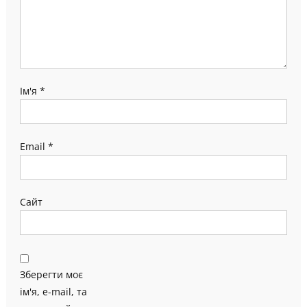
Ім'я
*
Email
*
Сайт
Зберегти моє
ім'я, e-mail, та