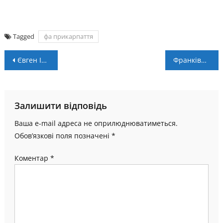
Tagged
фа прикарпаття
Навігація
Євген ІСАКОВ: “Повернутися до улюбленої гри – це для дітей як ковток минулого звичного життя”
Франківчанки виступили на юнацькому чемпіонаті світу з фрістайлу
записів
Залишити відповідь
Ваша e-mail адреса не оприлюднюватиметься.
Обов’язкові поля позначені
*
Коментар
*