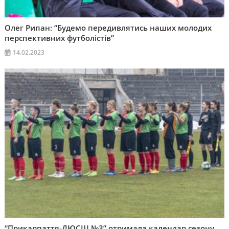
Олег Рипан: “Будемо передивлятись наших молодих
перспективних футболістів”
14.02.2023
“Прикарпаття-ДЮСШ №3” отримала календар сезону