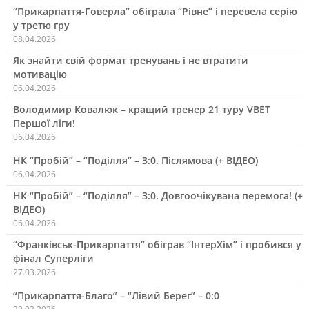
“Прикарпаття-Говерла” обіграла “Рівне” і перевела серію
у третю гру
08.04.2026
Як знайти свій формат тренувань і не втратити
мотивацію
06.04.2026
Володимир Ковалюк – кращий тренер 21 туру VBET
Першої ліги!
06.04.2026
НК “Пробій” – “Поділля” – 3:0. Післямова (+ ВІДЕО)
06.04.2026
НК “Пробій” – “Поділля” – 3:0. Довгоочікувана перемога! (+
ВІДЕО)
06.04.2026
“Франківськ-Прикарпаття” обіграв “ІнтерХім” і пробився у
фінал Суперліги
27.03.2026
“Прикарпаття-Благо” – “Лівий Берег” – 0:0