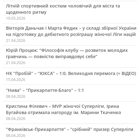
Літній спортивний костюм чоловічий для міста та
щоденного ритму
19.05.2026
Вікторія Даньчак і Марта Федик – у складі збірної України
на підготовку до дебютного розіграшу жіночої Ліги націй
21.04.2026
Юрій Процюк: “Філософія клубу — розвиток молодих
гравчинь — повністю виправдовує себе”
21.04.2026
НК “Пробій” – “ЮКСА” – 1:0. Великодня перемога (+ ВІДЕО)
15.04.2026
“Нива” – “Прикарпаття-Благо” – 1:1
08.04.2026
Кристина Філевич – MVP жіночої Суперліги, Ірина
Бугайова отримала нагороду ім. Марини Ткаченко
08.04.2026
“Франківськ-Прикарпаття” – “срібний” призер Суперліги
08.04.2026