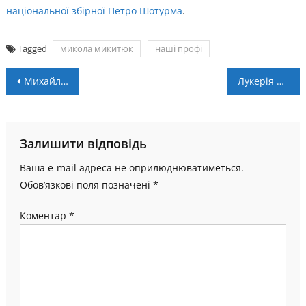
національної збірної Петро Шотурма
.
Tagged
микола микитюк
наші профі
Навігація
Михайло МЕЛЬНИК: “Евакуюємо спортсменів з різних гарячих точок”
Лукерія Пастух – чемпіонка Європи з таеквон-до
записів
Залишити відповідь
Ваша e-mail адреса не оприлюднюватиметься.
Обов’язкові поля позначені
*
Коментар
*