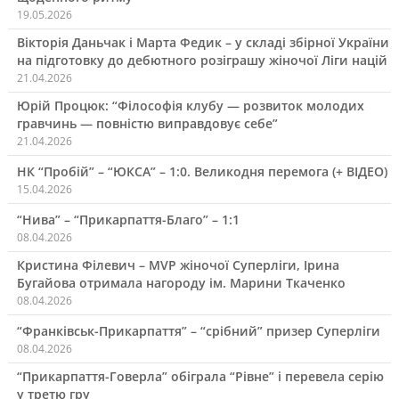
19.05.2026
Вікторія Даньчак і Марта Федик – у складі збірної України
на підготовку до дебютного розіграшу жіночої Ліги націй
21.04.2026
Юрій Процюк: “Філософія клубу — розвиток молодих
гравчинь — повністю виправдовує себе”
21.04.2026
НК “Пробій” – “ЮКСА” – 1:0. Великодня перемога (+ ВІДЕО)
15.04.2026
“Нива” – “Прикарпаття-Благо” – 1:1
08.04.2026
Кристина Філевич – MVP жіночої Суперліги, Ірина
Бугайова отримала нагороду ім. Марини Ткаченко
08.04.2026
“Франківськ-Прикарпаття” – “срібний” призер Суперліги
08.04.2026
“Прикарпаття-Говерла” обіграла “Рівне” і перевела серію
у третю гру