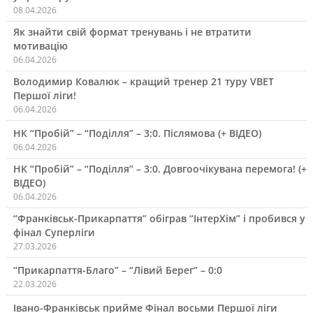
08.04.2026
Як знайти свій формат тренувань і не втратити
мотивацію
06.04.2026
Володимир Ковалюк – кращий тренер 21 туру VBET
Першої ліги!
06.04.2026
НК “Пробій” – “Поділля” – 3:0. Післямова (+ ВІДЕО)
06.04.2026
НК “Пробій” – “Поділля” – 3:0. Довгоочікувана перемога! (+
ВІДЕО)
06.04.2026
“Франківськ-Прикарпаття” обіграв “ІнтерХім” і пробився у
фінал Суперліги
27.03.2026
“Прикарпаття-Благо” – “Лівий Берег” – 0:0
22.03.2026
Івано-Франківськ прийме Фінал восьми Першої ліги