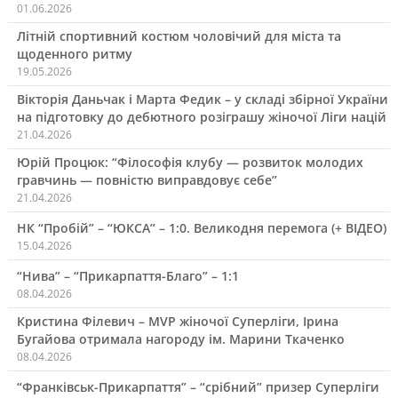
01.06.2026
Літній спортивний костюм чоловічий для міста та
щоденного ритму
19.05.2026
Вікторія Даньчак і Марта Федик – у складі збірної України
на підготовку до дебютного розіграшу жіночої Ліги націй
21.04.2026
Юрій Процюк: “Філософія клубу — розвиток молодих
гравчинь — повністю виправдовує себе”
21.04.2026
НК “Пробій” – “ЮКСА” – 1:0. Великодня перемога (+ ВІДЕО)
15.04.2026
“Нива” – “Прикарпаття-Благо” – 1:1
08.04.2026
Кристина Філевич – MVP жіночої Суперліги, Ірина
Бугайова отримала нагороду ім. Марини Ткаченко
08.04.2026
“Франківськ-Прикарпаття” – “срібний” призер Суперліги