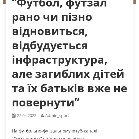
“Футбол, футзал
рано чи пізно
відновиться,
відбудується
інфраструктура,
але загиблих дітей
та їх батьків вже не
повернути”
22.04.2022
Admin_sport
На футбольно-футзальному ютуб-каналі
“Сисоєвщина” вийшло нове відео.