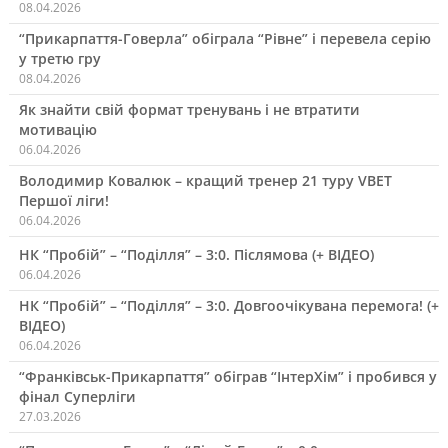
08.04.2026
“Прикарпаття-Говерла” обіграла “Рівне” і перевела серію
у третю гру
08.04.2026
Як знайти свій формат тренувань і не втратити
мотивацію
06.04.2026
Володимир Ковалюк – кращий тренер 21 туру VBET
Першої ліги!
06.04.2026
НК “Пробій” – “Поділля” – 3:0. Післямова (+ ВІДЕО)
06.04.2026
НК “Пробій” – “Поділля” – 3:0. Довгоочікувана перемога! (+
ВІДЕО)
06.04.2026
“Франківськ-Прикарпаття” обіграв “ІнтерХім” і пробився у
фінал Суперліги
27.03.2026