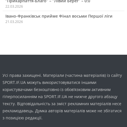
“Прикарпаття-Благо” – “Лівий Берег” – 0:0
22.03.2026
Івано-Франківськ прийме Фінал восьми Першої ліги
21.03.2026
Усі права захищені. Матеріали (частина матеріалів) із сайту
SPORT.IF.UA можуть використовуватися іншими
користувачами безкоштовно із обов’язковим активним
гіперпосиланням на SPORT.IF.UA не нижче другого абзацу
тексту. Відповідальність за зміст рекламних матеріалів несе
рекламодавець. Думка авторів матеріалів може не збігатися
з позицією редакції.