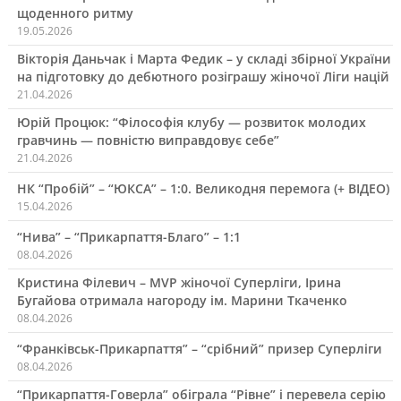
щоденного ритму
19.05.2026
Вікторія Даньчак і Марта Федик – у складі збірної України
на підготовку до дебютного розіграшу жіночої Ліги націй
21.04.2026
Юрій Процюк: “Філософія клубу — розвиток молодих
гравчинь — повністю виправдовує себе”
21.04.2026
НК “Пробій” – “ЮКСА” – 1:0. Великодня перемога (+ ВІДЕО)
15.04.2026
“Нива” – “Прикарпаття-Благо” – 1:1
08.04.2026
Кристина Філевич – MVP жіночої Суперліги, Ірина
Бугайова отримала нагороду ім. Марини Ткаченко
08.04.2026
“Франківськ-Прикарпаття” – “срібний” призер Суперліги
08.04.2026
“Прикарпаття-Говерла” обіграла “Рівне” і перевела серію