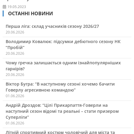
19.05.2023
ОСТАННІ НОВИНИ
Перша ліга: склад учасників сезону 2026/27
20.06.2026
Володимир Ковалюк: підсумки дебютного сезону НК
“Пробій”
20.06.2026
Чому гречка залишається одним ізнайпопулярніших
гарнірів?
20.06.2026
Віктор Бугра: “В наступному сезоні хочемо бачити
Говерлу агресивною командою”
01.06.2026
Андрій Дроздов: “Цілі Прикарпаття-Говерли на
наступний сезон відомі та реальні – стати призером
Суперліги”
01.06.2026
Літній спортивний костюм чоловічий для міста та