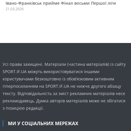
Івано-Франківськ прийме Фінал восьми Першої ліги
21.03.2026
Усі права захищені. Матеріали (частина матеріалів) із сайту
SPORT.IF.UA можуть використовуватися іншими
користувачами безкоштовно із обов’язковим активним
гіперпосиланням на SPORT.IF.UA не нижче другого абзацу
тексту. Відповідальність за зміст рекламних матеріалів несе
рекламодавець. Думка авторів матеріалів може не збігатися
з позицією редакції.
МИ У СОЦІАЛЬНИХ МЕРЕЖАХ