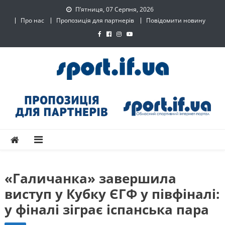
Skip
П’ятниця, 07 Серпня, 2026
to
Про нас
Пропозиція для партнерів
Повідомити новину
content
SPORT.IF.UA – Обласний
Обласний спортивний інтернет-портал
спортивний інтернет-
портал
«Галичанка» завершила
виступ у Кубку ЄГФ у півфіналі:
у фіналі зіграє іспанська пара