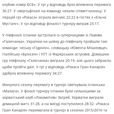
клубом «Ізмір БСБ». У грі у відповідь була впевнена перемога
36:27. У чвертьфіналі на команду чекали співвітчизниці. У
першій грі «Рокаса» зіграла внічию 22:22 в гостях з «Ельче
Мустанг». У грі-відповіді фіналіст турніру виграв 23:17.
У півфіналі іспанки зустрілася із суперницями зі Львова
«Галичанка». Українки на шляху до півфіналу пройшли такі
команди: чеську «Годонін», словацьку «Ювента Міхаловце»,
італійську «Бріксен» і H71 із Фарерських островів. Домашню
гру півфіналу «Галичанка» виграла 20:19, але цього забракло,
щоби пройти далі. У грі у відповідь «Рокаса Гран Канарія»
здобула впевнену перемогу 34:27.
Минулого сезону перемогу в турнірі святкувала іспанська
«Малага». У фіналі турніру іспанки були сильнішими за
хорватський клуб «Локомотив» Загреб. Хорватки виграли
домашній матч 31:28, а на виїзді поступилися 28:32. «Рокаса
Гран Канарія» перемагала в турнірі в сезонах 2015/2016 та