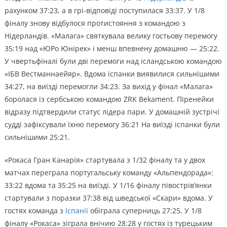
рахунком 37:23, а в грі-відповіді поступилася 33:37. У 1/8
фіналу знову відбулося протистояння з командою з
Нідерландів. «Малага» святкувала велику гостьову перемогу
35:19 над «ЮРо Юнірек» і менш впевнену домашню — 25:22.
У чвертьфіналі були дві перемоги над ісландською командою
«ІБВ Вестманнаейяр». Вдома іспанки виявилися сильнішими
34:27, на виїзді перемогли 34:23. За вихід у фінал «Малага»
боролася із сербською командою ZRK Bekament. Піренейки
відразу підтвердили статус лідера пари. У домашній зустрічі
судді зафіксували їхню перемогу 36:21 На виїзді іспанки були
сильнішими 25:21.
«Рокаса Гран Канарія» стартувала з 1/32 фіналу та у двох
матчах переграла португальську команду «Альпендорада»:
33:22 вдома та 35:25 на виїзді. У 1/16 фіналу півострів’янки
стартували з поразки 37:38 від шведської «Скари» вдома. У
гостях команда з
Іспанії
обіграла суперниць 27:25. У 1/8
фіналу «Рокаса» зіграла внічию 28:28 у гостях із турецьким