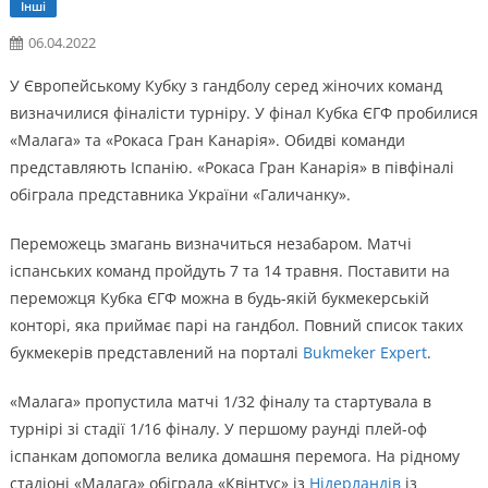
Інші
06.04.2022
У Європейському Кубку з гандболу серед жіночих команд
визначилися фіналісти турніру. У фінал Кубка ЄГФ пробилися
«Малага» та «Рокаса Гран Канарія». Обидві команди
представляють Іспанію. «Рокаса Гран Канарія» в півфіналі
обіграла представника України «Галичанку».
Переможець змагань визначиться незабаром. Матчі
іспанських команд пройдуть 7 та 14 травня. Поставити на
переможця Кубка ЄГФ можна в будь-якій букмекерській
конторі, яка приймає парі на гандбол. Повний список таких
букмекерів представлений на порталі
Bukmeker Expert
.
«Малага» пропустила матчі 1/32 фіналу та стартувала в
турнірі зі стадії 1/16 фіналу. У першому раунді плей-оф
іспанкам допомогла велика домашня перемога. На рідному
стадіоні «Малага» обіграла «Квінтус» із
Нідерландів
із