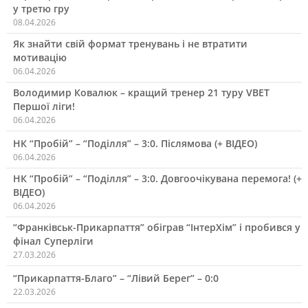
у третю гру
08.04.2026
Як знайти свій формат тренувань і не втратити
мотивацію
06.04.2026
Володимир Ковалюк – кращий тренер 21 туру VBET
Першої ліги!
06.04.2026
НК “Пробій” – “Поділля” – 3:0. Післямова (+ ВІДЕО)
06.04.2026
НК “Пробій” – “Поділля” – 3:0. Довгоочікувана перемога! (+
ВІДЕО)
06.04.2026
“Франківськ-Прикарпаття” обіграв “ІнтерХім” і пробився у
фінал Суперліги
27.03.2026
“Прикарпаття-Благо” – “Лівий Берег” – 0:0
22.03.2026