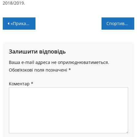
2018/2019.
Навігація
«Прикарпаття» стало четвертим на «Кубку допомоги Україні»
Спортивні клуби та ДЮСШ Івано-Франківщини отримали дозвіл на проведення тренувань
записів
Залишити відповідь
Ваша e-mail адреса не оприлюднюватиметься.
Обов’язкові поля позначені
*
Коментар
*