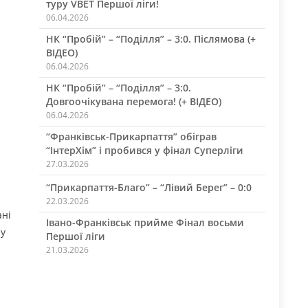
туру VBET Першої ліги!
06.04.2026
НК “Пробій” – “Поділля” – 3:0. Післямова (+
ВІДЕО)
06.04.2026
НК “Пробій” – “Поділля” – 3:0.
Довгоочікувана перемога! (+ ВІДЕО)
06.04.2026
“Франківськ-Прикарпаття” обіграв
“ІнтерХім” і пробився у фінал Суперліги
27.03.2026
“Прикарпаття-Благо” – “Лівий Берег” – 0:0
22.03.2026
ані
Івано-Франківськ прийме Фінал восьми
 у
Першої ліги
21.03.2026