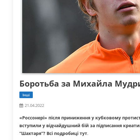
Боротьба за Михайла Мудр
Інші
21.04.2022
«Россонері» після приниження у кубковому протис
вступили у відчайдушний бій за підписання креат
“Шахтаря”? Всі подробиці тут
.