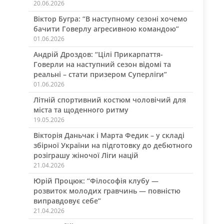
20.06.2026
Віктор Бугра: “В наступному сезоні хочемо
бачити Говерлу агресивною командою”
01.06.2026
Андрій Дроздов: “Цілі Прикарпаття-
Говерли на наступний сезон відомі та
реальні – стати призером Суперліги”
01.06.2026
Літній спортивний костюм чоловічий для
міста та щоденного ритму
19.05.2026
Вікторія Даньчак і Марта Федик – у складі
збірної України на підготовку до дебютного
розіграшу жіночої Ліги націй
21.04.2026
Юрій Процюк: “Філософія клубу —
розвиток молодих гравчинь — повністю
виправдовує себе”
21.04.2026