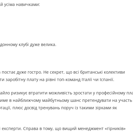
й усіма навичками:
донному клубі дуже велика.
постає дуже гостро. Не секрет, що всі британські колективи
заробітну плату на рівні топ-команд Італії чи Іспанії.
йло ризикує втратити можливість зростати у професійному пл
тиме в найближчому майбутньому шанс претендувати на участь
тації, плюс досвід тренувань поруч із такими зірками як
 експерти. Справа в тому, що вищий менеджмент «гірників»