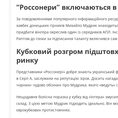
“Россонери” включаються в
За повідомленнями популярного інформаційного ресур
хавбек донецьких гірників Михайло Мудрик знаходиться
придбати вінгера окреслив один із середняків АПЛ. І
Раптом до гонки за підписання таланту включився сам
Кубковий розгром підштовхн
ринку
Представники «Россонері» добре знають український ф
в Серії А, заслужили на репутацію зірок. Досить нага
чорних» чудово обізнані про Мудрика, якого «ведуть» і
Нещодавня болісна поразка у кубку від «Інтера» змуси
склад. З цією метою Мудрик підходить ідеально. Він мол
єврокубкових протистояннях.