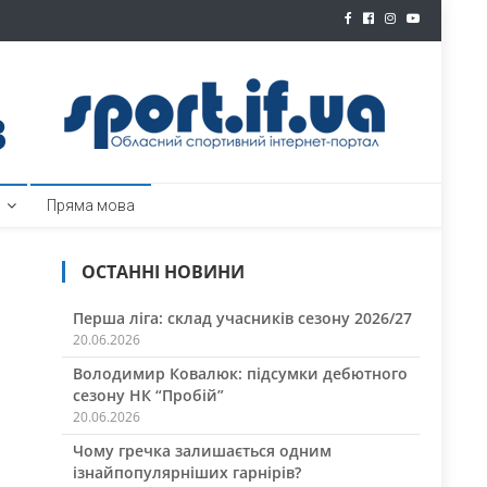
ртал
Пряма мова
ОСТАННІ НОВИНИ
Перша ліга: склад учасників сезону 2026/27
20.06.2026
Володимир Ковалюк: підсумки дебютного
сезону НК “Пробій”
20.06.2026
Чому гречка залишається одним
ізнайпопулярніших гарнірів?