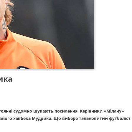
ика
тоянні судомно шукають посилення. Керівники «Мілану»
ивного хавбека Мудрика. Що вибере талановитий футболіст