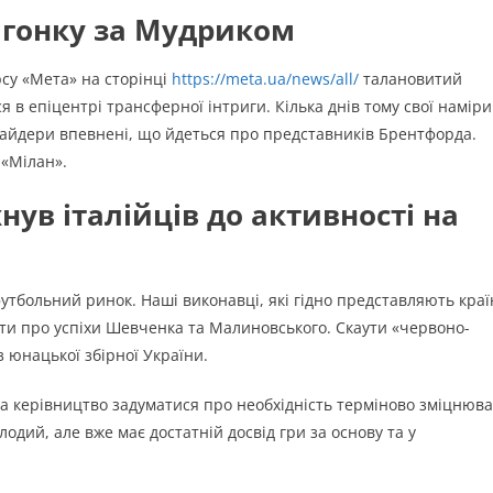
 гонку за Мудриком
су «Мета» на сторінці
https://meta.ua/news/all/
талановитий
 в епіцентрі трансферної інтриги. Кілька днів тому свої наміри
нсайдери впевнені, що йдеться про представників Брентфорда.
 «Мілан».
ув італійців до активності на
утбольний ринок. Наші виконавці, які гідно представляють краї
дати про успіхи Шевченка та Малиновського. Скаути «червоно-
з юнацької збірної України.
ла керівництво задуматися про необхідність терміново зміцнюв
одий, але вже має достатній досвід гри за основу та у