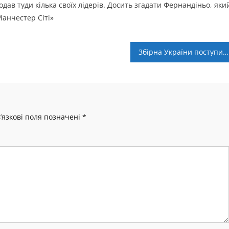
одав туди кілька своїх лідерів. Досить згадати Фернандіньо, яки
Манчестер Сіті»
Збірна України поступилась Хорватії у рамках відбору на Євро-2022
’язкові поля позначені
*