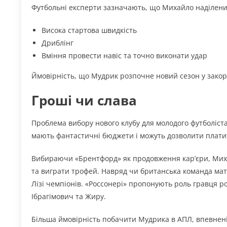
Футбольні експерти зазначають, що Михайло наділени
Висока стартова швидкість
Дриблінг
Вміння провести навіс та точно виконати удар
Ймовірність, що Мудрик розпочне новий сезон у закор
Гроші чи слава
Проблема вибору нового клубу для молодого футболіста 
мають фантастичні бюджети і можуть дозволити платити 
Вибираючи «Брентфорд» як продовження кар’єри, Миха
та виграти трофей. Навряд чи британська команда ма
Лізі чемпіонів. «Россонері» пропонують роль гравця ро
Ібрагімович та Жиру.
Більша ймовірність побачити Мудрика в АПЛ, впевнені