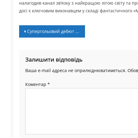
налагодив канал зв’язку з найкращою лігою світу та пр
досі є ключовим виконавцем у складі фантастичного «
Навігація
Супергольовий дебют Романа Татумірака в Італії
записів
Залишити відповідь
Ваша e-mail адреса не оприлюднюватиметься.
Обов
Коментар
*