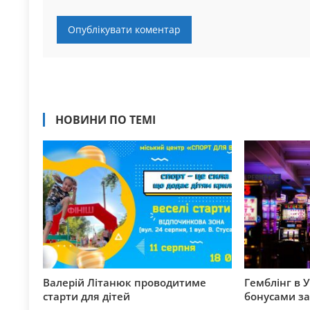
НОВИНИ ПО ТЕМІ
Валерій Літанюк проводитиме
Гемблінг в У
старти для дітей
бонусами за