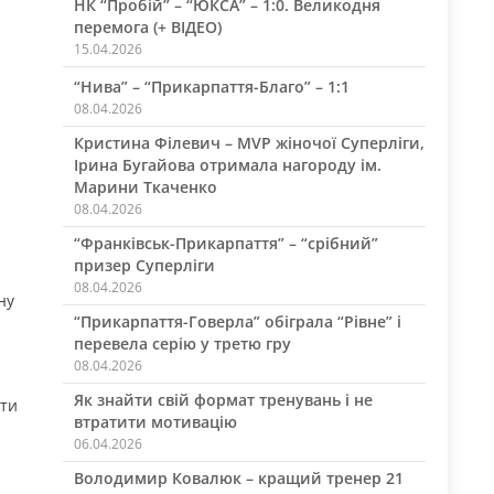
НК “Пробій” – “ЮКСА” – 1:0. Великодня
перемога (+ ВІДЕО)
15.04.2026
“Нива” – “Прикарпаття-Благо” – 1:1
08.04.2026
Кристина Філевич – MVP жіночої Суперліги,
Ірина Бугайова отримала нагороду ім.
Марини Ткаченко
08.04.2026
“Франківськ-Прикарпаття” – “срібний”
призер Суперліги
08.04.2026
ну
“Прикарпаття-Говерла” обіграла “Рівне” і
перевела серію у третю гру
08.04.2026
Як знайти свій формат тренувань і не
ати
втратити мотивацію
06.04.2026
Володимир Ковалюк – кращий тренер 21