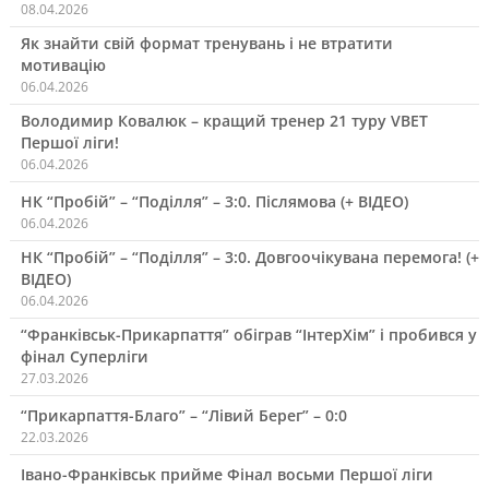
08.04.2026
Як знайти свій формат тренувань і не втратити
мотивацію
06.04.2026
Володимир Ковалюк – кращий тренер 21 туру VBET
Першої ліги!
06.04.2026
НК “Пробій” – “Поділля” – 3:0. Післямова (+ ВІДЕО)
06.04.2026
НК “Пробій” – “Поділля” – 3:0. Довгоочікувана перемога! (+
ВІДЕО)
06.04.2026
“Франківськ-Прикарпаття” обіграв “ІнтерХім” і пробився у
фінал Суперліги
27.03.2026
“Прикарпаття-Благо” – “Лівий Берег” – 0:0
22.03.2026
Івано-Франківськ прийме Фінал восьми Першої ліги