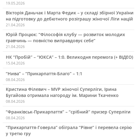
19.05.2026
Вікторія Даньчак і Марта Федик – у складі збірної України
на підготовку до дебютного розіграшу жіночої Ліги націй
21.04.2026
Юрій Процюк: “Філософія клубу — розвиток молодих
гравчинь — повністю виправдовує себе”
21.04.2026
НК “Пробій” – “ЮКСА” – 1:0. Великодня перемога (+ ВІДЕО)
15.04.2026
“Нива” – “Прикарпаття-Благо” – 1:1
08.04.2026
Кристина Філевич – MVP жіночої Суперліги, Ірина
Бугайова отримала нагороду ім. Марини Ткаченко
08.04.2026
“Франківськ-Прикарпаття” – “срібний” призер Суперліги
08.04.2026
“Прикарпаття-Говерла” обіграла “Рівне” і перевела серію
у третю гру