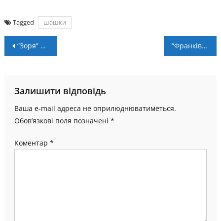
Tagged
шашки
Навігація
“Зоря” Черніїв – переможець благодійного турніру в Івано-Франківській громаді
“Франківськ” став переможцем другого турніру Frankivsk Open Stop з баскетболу 3х3
записів
Залишити відповідь
Ваша e-mail адреса не оприлюднюватиметься.
Обов’язкові поля позначені
*
Коментар
*