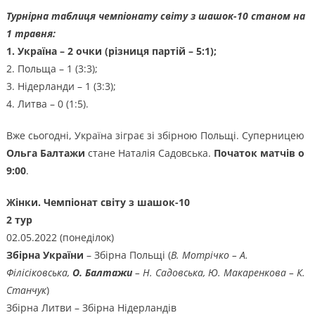
Турнірна таблиця чемпіонату світу з шашок-10 станом на
1 травня:
1. Україна – 2 очки (різниця партій – 5:1);
2. Польща – 1 (3:3);
3. Нідерланди – 1 (3:3);
4. Литва – 0 (1:5).
Вже сьогодні, Україна зіграє зі збірною Польщі. Суперницею
Ольга Балтажи
стане Наталія Садовська.
Початок матчів о
9:00
.
Жінки. Чемпіонат світу з шашок-10
2 тур
02.05.2022 (понеділок)
Збірна України
– Збірна Польщі (
В. Мотрічко – А.
Філісіковська,
О. Балтажи
– Н. Садовська, Ю. Макаренкова – К.
Станчук
)
Збірна Литви – Збірна Нідерландів