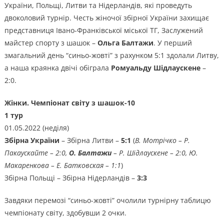
України, Польщі, Литви та Нідерландів, які проведуть
двоколовий турнір. Честь жіночої збірної України захищає
представниця Івано-Франківської міської ТГ, Заслужений
майстер спорту з шашок –
Ольга Балтажи
. У перший
змагальний день “синьо-жовті” з рахунком 5:1 здолали Литву,
а наша краянка двічі обіграла
Ромуальду Шідлаускене
–
2:0.
Жінки. Чемпіонат світу з шашок-10
1 тур
01.05.2022 (неділя)
Збірна України
– Збірна Литви –
5:1
(
В. Мотрічко – Р.
Пакаускайте – 2:0,
О. Балтажи
– Р. Шідлаускене – 2:0, Ю.
Макаренкова – Е. Батковская – 1:1
)
Збірна Польщі – Збірна Нідерландів –
3:3
Завдяки перемозі “синьо-жовті” очолили турнірну таблицю
чемпіонату світу, здобувши 2 очки.