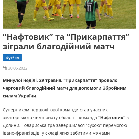
“Нафтовик” та “Прикарпаття”
зіграли благодійний матч
Футбол
30.05.2022
Минулої неділі, 29 травня, “Прикарпаття” провело
черговий благодійний матч для допомоги Збройним
силам України.
Суперником першолігової команди став учасник
аматорського чемпіонату області – команда
“Нафтовик”
з
Долини. Товариська гра завершилася “сухою” перемогою
івано-франківців, у складі яких забитими м’ячами