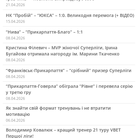
21.04.2026
НК “Пробій” – “ЮКСА” – 1:0. Великодня перемога (+ ВІДЕО)
15.04.2026
“Нива” – “Прикарпаття-Благо” – 1:1
08.04.2026
Кристина Філевич – MVP жіночої Суперліги, Ірина
Бугайова отримала нагороду ім. Марини Ткаченко
08.04.2026
“Франківськ-Прикарпаття” – “срібний” призер Суперліги
08.04.2026
“Прикарпаття-Говерла” обіграла “Рівне” і перевела серію
у третю гру
08.04.2026
Як знайти свій формат тренувань і не втратити
мотивацію
06.04.2026
Володимир Ковалюк – кращий тренер 21 туру VBET
Першої ліги!