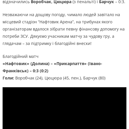
відзначились
Воробчак, Цюцюра
(з пенальті) і
Барчук
– 0:3.
Незважаючи на дощову погоду, чимало людей завітало на
місцевий стадіон “Нафтовик Арена”, на трибунах якого
організаторам вдалося зібрати певну фінансову допомогу на
потреби ЗСУ. Дякуємо учасникам матчу за чудову гру, а
глядачам – за підтримку і благодійні внески!
Благодійний матч
«Нафтовик» (Долина) – «Прикарпаття» (Івано-
Франківськ) – 0:3 (0:2)
Голи:
Воробчак (24), Цюцюра (45, пен.), Барчук (80)