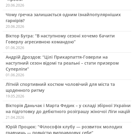
20.06.2026
Чому гречка залишається одним ізнайпопулярніших
гарнірів?
20.06.2026
Віктор Бугра: “В наступному сезоні хочемо бачити
Говерлу агресивною командою”
01.06.2026
Андрій Дроздов: “Цілі Прикарпаття-Говерли на
наступний сезон відомі та реальні – стати призером
Суперліги”
01.06.2026
Літній спортивний костюм чоловічий для міста та
щоденного ритму
19.05.2026
Вікторія Даньчак і Марта Федик – у складі збірної України
на підготовку до дебютного розіграшу жіночої Ліги націй
21.04.2026
Юрій Процюк: “Філософія клубу — розвиток молодих
гравчинь — повністю виправдовує себе”