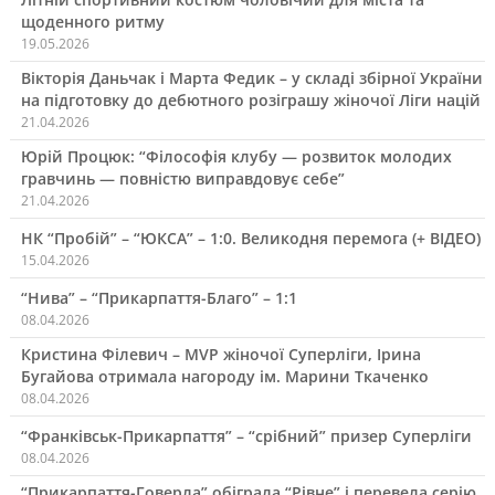
щоденного ритму
19.05.2026
Вікторія Даньчак і Марта Федик – у складі збірної України
на підготовку до дебютного розіграшу жіночої Ліги націй
21.04.2026
Юрій Процюк: “Філософія клубу — розвиток молодих
гравчинь — повністю виправдовує себе”
21.04.2026
НК “Пробій” – “ЮКСА” – 1:0. Великодня перемога (+ ВІДЕО)
15.04.2026
“Нива” – “Прикарпаття-Благо” – 1:1
08.04.2026
Кристина Філевич – MVP жіночої Суперліги, Ірина
Бугайова отримала нагороду ім. Марини Ткаченко
08.04.2026
“Франківськ-Прикарпаття” – “срібний” призер Суперліги
08.04.2026
“Прикарпаття-Говерла” обіграла “Рівне” і перевела серію