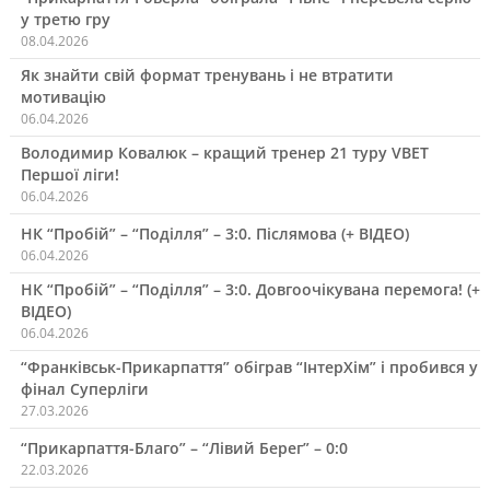
у третю гру
08.04.2026
Як знайти свій формат тренувань і не втратити
мотивацію
06.04.2026
Володимир Ковалюк – кращий тренер 21 туру VBET
Першої ліги!
06.04.2026
НК “Пробій” – “Поділля” – 3:0. Післямова (+ ВІДЕО)
06.04.2026
НК “Пробій” – “Поділля” – 3:0. Довгоочікувана перемога! (+
ВІДЕО)
06.04.2026
“Франківськ-Прикарпаття” обіграв “ІнтерХім” і пробився у
фінал Суперліги
27.03.2026
“Прикарпаття-Благо” – “Лівий Берег” – 0:0
22.03.2026