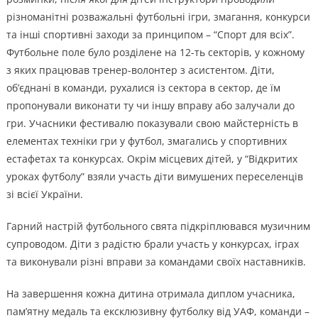
різноманітні розважальні футбольні ігри, змагання, конкурси
та інші спортивні заходи за принципом – “Спорт для всіх”.
Футбольне поле було розділене на 12-ть секторів, у кожному
з яких працював тренер-волонтер з асистентом. Діти,
об’єднані в команди, рухалися із сектора в сектор, де їм
пропонували виконати ту чи іншу вправу або залучали до
гри. Учасники фестивалю показували свою майстерність в
елементах техніки гри у футбол, змагались у спортивних
естафетах та конкурсах. Окрім місцевих дітей, у “Відкритих
уроках футболу” взяли участь діти вимушених переселенців
зі всієї України.
Гарний настрій футбольного свята підкріплювався музичним
супроводом. Діти з радістю брали участь у конкурсах, іграх
та виконували різні вправи за командами своїх наставників.
На завершення кожна дитина отримала диплом учасника,
пам’ятну медаль та ексклюзивну футболку від УАФ, команди –