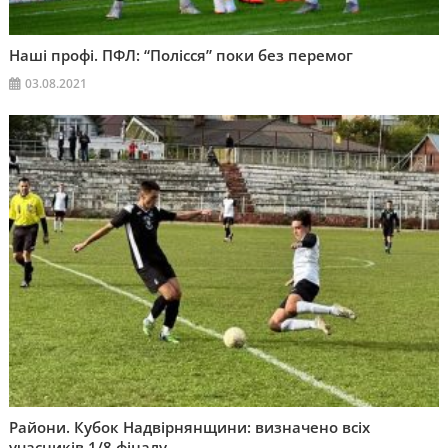
Наші профі. ПФЛ: “Полісся” поки без перемог
03.08.2021
Райони. Кубок Надвірнянщини: визначено всіх
учасників 1/8 фіналу