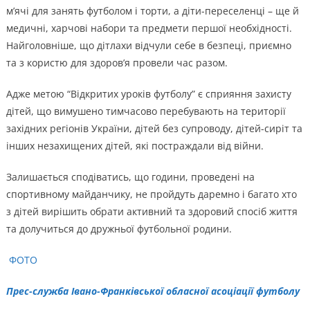
м’ячі для занять футболом і торти, а діти-переселенці – ще й
медичні, харчові набори та предмети першої необхідності.
Найголовніше, що дітлахи відчули себе в безпеці, приємно
та з користю для здоров’я провели час разом.
Адже метою “Відкритих уроків футболу” є сприяння захисту
дітей, що вимушено тимчасово перебувають на території
західних регіонів України, дітей без супроводу, дітей-сиріт та
інших незахищених дітей, які постраждали від війни.
Залишається сподіватись, що години, проведені на
спортивному майданчику, не пройдуть даремно і багато хто
з дітей вирішить обрати активний та здоровий спосіб життя
та долучиться до дружньої футбольної родини.
ФОТО
Прес-служба Івано-Франківської обласної асоціації футболу