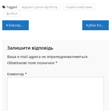
Tagged
відкриті уроки футболу
стадіон нафтовик
футбол
Навігація
Боксери з Харкова живуть та тренуються в Коломиї (ВІДЕО)
Кубок Короля Данила-2022: визначено переможців ще двох відбірних турнірів
записів
Залишити відповідь
Ваша e-mail адреса не оприлюднюватиметься.
Обов’язкові поля позначені
*
Коментар
*