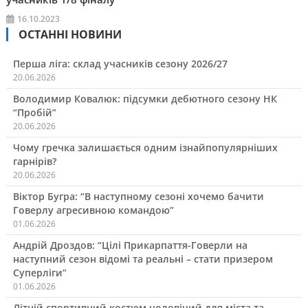
16.10.2023
ОСТАННІ НОВИНИ
Перша ліга: склад учасників сезону 2026/27
20.06.2026
Володимир Ковалюк: підсумки дебютного сезону НК
“Пробій”
20.06.2026
Чому гречка залишається одним ізнайпопулярніших
гарнірів?
20.06.2026
Віктор Бугра: “В наступному сезоні хочемо бачити
Говерлу агресивною командою”
01.06.2026
Андрій Дроздов: “Цілі Прикарпаття-Говерли на
наступний сезон відомі та реальні – стати призером
Суперліги”
01.06.2026
Літній спортивний костюм чоловічий для міста та