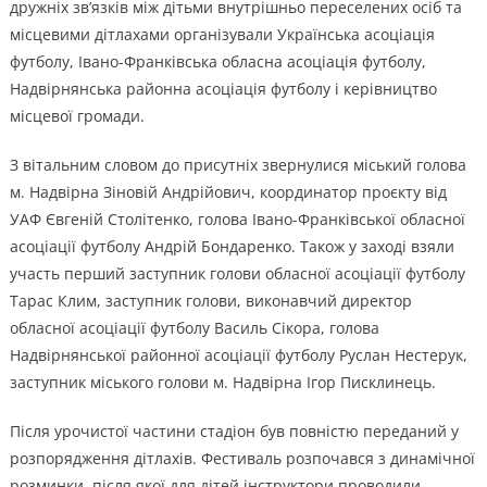
дружніх зв’язків між дітьми внутрішньо переселених осіб та
місцевими дітлахами організували Українська асоціація
футболу, Івано-Франківська обласна асоціація футболу,
Надвірнянська районна асоціація футболу і керівництво
місцевої громади.
З вітальним словом до присутніх звернулися міський голова
м. Надвірна Зіновій Андрійович, координатор проєкту від
УАФ Євгеній Столітенко, голова Івано-Франківської обласної
асоціації футболу Андрій Бондаренко. Також у заході взяли
участь перший заступник голови обласної асоціації футболу
Тарас Клим, заступник голови, виконавчий директор
обласної асоціації футболу Василь Сікора, голова
Надвірнянської районної асоціації футболу Руслан Нестерук,
заступник міського голови м. Надвірна Ігор Писклинець.
Після урочистої частини стадіон був повністю переданий у
розпорядження дітлахів. Фестиваль розпочався з динамічної
розминки, після якої для дітей інструктори проводили