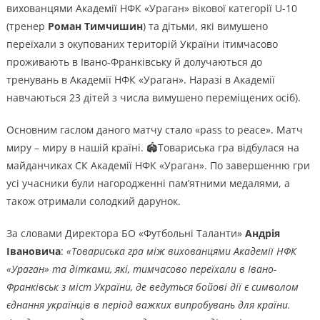
вихованцями Академії НФК «Ураган» вікової категорії U-10
(тренер
Роман Тимчишин
) та дітьми, які вимушено
переїхали з окупованих територій України ітимчасово
проживають в Івано-Франківську й долучаються до
тренувань в Академії НФК «Ураган». Наразі в Академії
навчаються 23 дітей з числа вимушено переміщених осіб).
Основним гаслом даного матчу стало «pass to peace». Матч
миру – миру в нашій країні. 🏟Товариська гра відбулася на
майданчиках СК Академії НФК «Ураган». По завершенню гри
усі учасники були нагородженні пам’ятними медалями, а
також отримали солодкий дарунок.
За словами Директора БО «Футбольні Таланти»
Андрія
Івановича
:
«Товариська гра між вихованцями Академії НФК
«Ураган» та дітками, які, тимчасово переїхали в Івано-
Франківськ з міст України, де ведуться бойові дії є символом
єднання українців в період важких випробувань для країни.