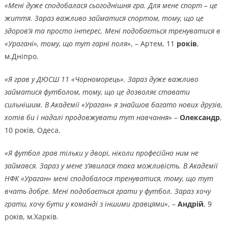
«Мені дуже сподобалася сьогоднішня гра. Для мене спорт – це
життя. Зараз важливо займатися спортом, тому, що це
здоров’я та просто інтерес. Мені подобається тренуватися в
«Урагані», тому, що тут гарні поля»
, – Артем, 11
років
,
м.Дніпро.
«Я грав у ДЮСШ 11 «Чорноморець». Зараз дуже важливо
займатися футболом, тому, що це дозволяє ставати
сильнішим. В Академії «Ураган» я знайшов багато нових друзів,
хотів би і надалі продовжувати тут навчання»
–
Олександр
,
10 років, Одеса.
«Я футбол грав тільки у дворі, ніколи професійно ним не
займався. Зараз у мене з’явилася така можливість. В Академії
НФК «Ураган» мені сподобалося тренуватися, тому, що тут
вчать добре. Мені подобається грати у футбол. Зараз хочу
грати, хочу бути у команді з іншими гравцями»
, –
Андрій
, 9
років, м.Харків.