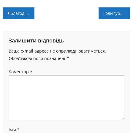
Навігація
Благодійний Кубок міського голови: вирішальні матчі пройдуть у Братківцях
Голи “ураганівців” допомогли збірній здолати Угорщину
записів
Залишити відповідь
Ваша e-mail адреса не оприлюднюватиметься.
Обов’язкові поля позначені
*
Коментар
*
Ім'я
*