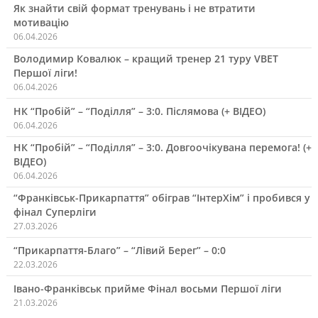
Як знайти свій формат тренувань і не втратити
мотивацію
06.04.2026
Володимир Ковалюк – кращий тренер 21 туру VBET
Першої ліги!
06.04.2026
НК “Пробій” – “Поділля” – 3:0. Післямова (+ ВІДЕО)
06.04.2026
НК “Пробій” – “Поділля” – 3:0. Довгоочікувана перемога! (+
ВІДЕО)
06.04.2026
“Франківськ-Прикарпаття” обіграв “ІнтерХім” і пробився у
фінал Суперліги
27.03.2026
“Прикарпаття-Благо” – “Лівий Берег” – 0:0
22.03.2026
Івано-Франківськ прийме Фінал восьми Першої ліги
21.03.2026