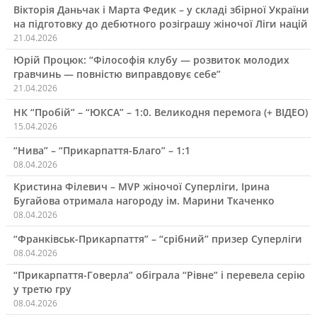
Вікторія Даньчак і Марта Федик – у складі збірної України
на підготовку до дебютного розіграшу жіночої Ліги націй
21.04.2026
Юрій Процюк: “Філософія клубу — розвиток молодих
гравчинь — повністю виправдовує себе”
21.04.2026
НК “Пробій” – “ЮКСА” – 1:0. Великодня перемога (+ ВІДЕО)
15.04.2026
“Нива” – “Прикарпаття-Благо” – 1:1
08.04.2026
Кристина Філевич – MVP жіночої Суперліги, Ірина
Бугайова отримала нагороду ім. Марини Ткаченко
08.04.2026
“Франківськ-Прикарпаття” – “срібний” призер Суперліги
08.04.2026
“Прикарпаття-Говерла” обіграла “Рівне” і перевела серію
у третю гру
08.04.2026