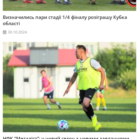
Визначились пари стадії 1/4 фіналу розіграшу Кубка
області
30.10.2024
НФК “Металіст”: у новий сезон з новими завданнями