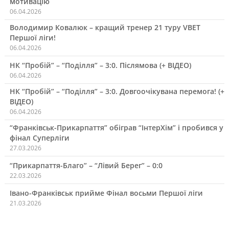
мотивацію
06.04.2026
Володимир Ковалюк – кращий тренер 21 туру VBET
Першої ліги!
06.04.2026
НК “Пробій” – “Поділля” – 3:0. Післямова (+ ВІДЕО)
06.04.2026
НК “Пробій” – “Поділля” – 3:0. Довгоочікувана перемога! (+
ВІДЕО)
06.04.2026
“Франківськ-Прикарпаття” обіграв “ІнтерХім” і пробився у
фінал Суперліги
27.03.2026
“Прикарпаття-Благо” – “Лівий Берег” – 0:0
22.03.2026
Івано-Франківськ прийме Фінал восьми Першої ліги
21.03.2026