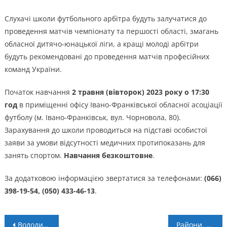
Слухачі школи футбольного арбітра будуть залучатися до
проведення матчів чемпіонату та першості області, змагань
обласної дитячо-юнацької ліги, а кращі молоді арбітри
будуть рекомендовані до проведення матчів професійних
команд України.
Початок навчання
2 травня (вівторок) 2023 року о 17:30
год
в приміщенні офісу Івано-Франківської обласної асоціації
футболу (м. Івано-Франківськ, вул. Чорновола, 80).
Зарахування до школи проводиться на підставі особистої
заяви за умови відсутності медичних протипоказань для
занять спортом.
Навчання безкоштовне
.
За додатковою інформацією звертатися за телефонами:
(066)
398-19-54, (050) 433-46-13
.
Навігація
Володимир Драбіковський: “З’явились молоді гравці, які через рік – якщо взяти, наприклад, «Говерлу», заграють та піднімуться на ще вищий рівень”
Райони. Надвірнянщина: “Лістер” за крок до фіналу кубка району