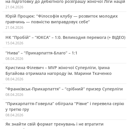
на підготовку до дебютного розіграшу жіночої Ліги націй
21.04.2026
Юрій Процюк: “Філософія клубу — розвиток молодих
гравчинь — повністю виправдовує себе”
21.04.2026
НК “Пробій” – “ЮКСА” – 1:0. Великодня перемога (+ ВІДЕО)
15.04.2026
“Нива” – “Прикарпаття-Благо” – 1:1
08.04.2026
Кристина Філевич – MVP жіночої Суперліги, Ірина
Бугайова отримала нагороду ім. Марини Ткаченко
08.04.2026
“Франківськ-Прикарпаття” – “срібний” призер Суперліги
08.04.2026
“Прикарпаття-Говерла” обіграла “Рівне” і перевела серію
у третю гру
08.04.2026
Як знайти свій формат тренувань і не втратити