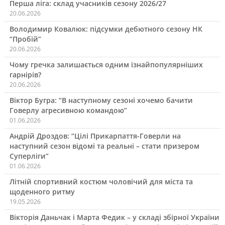
Перша ліга: склад учасників сезону 2026/27
20.06.2026
Володимир Ковалюк: підсумки дебютного сезону НК
“Пробій”
20.06.2026
Чому гречка залишається одним ізнайпопулярніших
гарнірів?
20.06.2026
Віктор Бугра: “В наступному сезоні хочемо бачити
Говерлу агресивною командою”
01.06.2026
Андрій Дроздов: “Цілі Прикарпаття-Говерли на
наступний сезон відомі та реальні – стати призером
Суперліги”
01.06.2026
Літній спортивний костюм чоловічий для міста та
щоденного ритму
19.05.2026
Вікторія Даньчак і Марта Федик – у складі збірної України