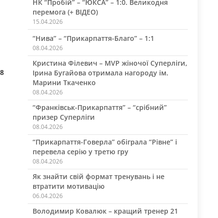
НК “Пробій” – “ЮКСА” – 1:0. Великодня
перемога (+ ВІДЕО)
15.04.2026
“Нива” – “Прикарпаття-Благо” – 1:1
08.04.2026
Кристина Філевич – MVP жіночої Суперліги,
18
Ірина Бугайова отримала нагороду ім.
Марини Ткаченко
08.04.2026
“Франківськ-Прикарпаття” – “срібний”
призер Суперліги
08.04.2026
“Прикарпаття-Говерла” обіграла “Рівне” і
перевела серію у третю гру
08.04.2026
Як знайти свій формат тренувань і не
втратити мотивацію
06.04.2026
Володимир Ковалюк – кращий тренер 21