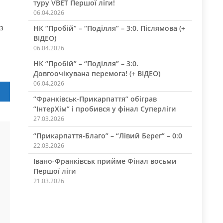
туру VBET Першої ліги!
06.04.2026
з
НК “Пробій” – “Поділля” – 3:0. Післямова (+
ВІДЕО)
06.04.2026
НК “Пробій” – “Поділля” – 3:0.
Довгоочікувана перемога! (+ ВІДЕО)
06.04.2026
“Франківськ-Прикарпаття” обіграв
“ІнтерХім” і пробився у фінал Суперліги
27.03.2026
“Прикарпаття-Благо” – “Лівий Берег” – 0:0
22.03.2026
Івано-Франківськ прийме Фінал восьми
Першої ліги
21.03.2026