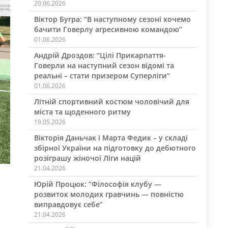
20.06.2026
Віктор Бугра: “В наступному сезоні хочемо
бачити Говерлу агресивною командою”
01.06.2026
Андрій Дроздов: “Цілі Прикарпаття-
Говерли на наступний сезон відомі та
реальні – стати призером Суперліги”
01.06.2026
Літній спортивний костюм чоловічий для
міста та щоденного ритму
19.05.2026
Вікторія Даньчак і Марта Федик – у складі
збірної України на підготовку до дебютного
розіграшу жіночої Ліги націй
21.04.2026
Юрій Процюк: “Філософія клубу —
розвиток молодих гравчинь — повністю
виправдовує себе”
21.04.2026