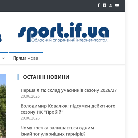
ртал
Пряма мова
ОСТАННІ НОВИНИ
Перша ліга: склад учасників сезону 2026/27
20.06.2026
Володимир Ковалюк: підсумки дебютного
сезону НК “Пробій”
20.06.2026
Чому гречка залишається одним
ізнайпопулярніших гарнірів?