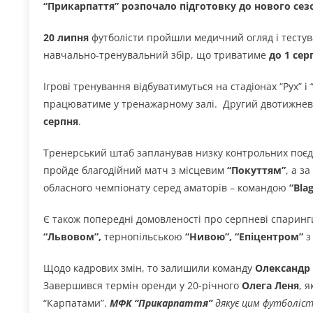
“Прикарпаття” розпочало підготовку до нового сезо
20 липня
футболісти пройшли медичний огляд і тестув
навчально-тренувальний збір, що триватиме
до 1 сер
Ігрові тренування відбуватимуться на стадіонах “Рух” і 
працюватиме у тренажарному залі. Другий двотижневий
серпня
.
Тренерський штаб запланував низку контрольних поєдин
пройде благодійний матч з місцевим
“Покуттям”
, а з
обласного чемпіонату серед аматорів – командою
“Bla
Є також попередні домовленості про серпневі спаринг
“Львовом”,
тернопільською
“Нивою”, “Епіцентром”
з
Щодо кадрових змін, то залишили команду
Олександр
Завершився термін оренди у 20-річного
Олега Леня
, 
“Карпатами”.
МФК “Прикарпаття”
дякує цим футболіст