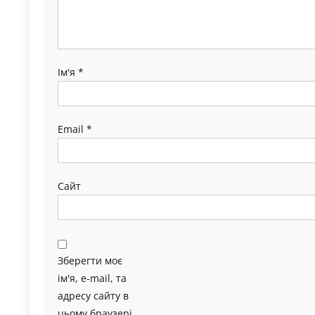
Ім'я
*
Email
*
Сайт
Зберегти моє
ім'я, e-mail, та
адресу сайту в
цьому браузері