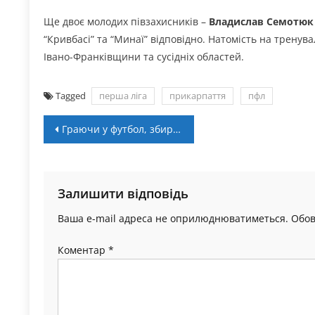
Ще двоє молодих півзахисників –
Владислав Семотю
“Кривбасі” та “Минаї” відповідно. Натомість на тренув
Івано-Франківщини та сусідніх областей.
Tagged
перша ліга
прикарпаття
пфл
Навігація
Граючи у футбол, збирають кошти на ЗСУ (+ ВІДЕО)
записів
Залишити відповідь
Ваша e-mail адреса не оприлюднюватиметься.
Обов
Коментар
*