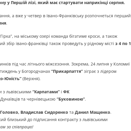
ну у Першій лізі, який має стартувати наприкінці серпня.
ання, а вже у четвер в Івано-Франківську розпочнеться перший
пня
.
“Гірка”, на міському озері команда бігатиме кроси, а також
 збір івано-франківці також проведуть у рідному місті
з 4 по 
ків під час літнього міжсезоння. Зокрема, 24 липня у Коломиї
а тиждень у Богородчанах
“Прикарпаття”
зіграє з лідером
go-Юність”
(Верхня).
и з львівськими
“Карпатами”
і
ФК
 Дунаївців та чернівецькою
“Буковиною”
.
 Головко, Владислав Сидоренко
та
Данил Мащенко
.
який близький до підписання контракту з львівськими
ам за співпрацю!