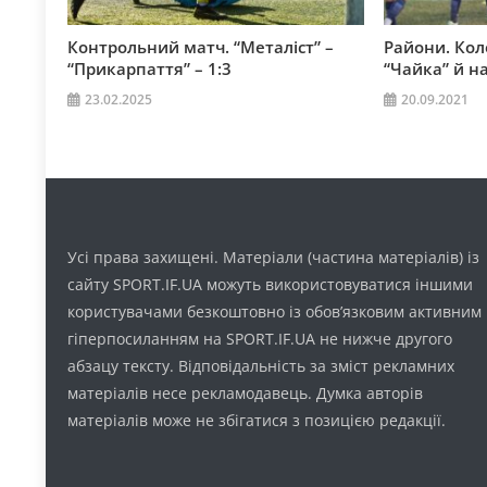
Контрольний матч. “Металіст” –
Райони. Кол
“Прикарпаття” – 1:3
“Чайка” й на
23.02.2025
20.09.2021
Усі права захищені. Матеріали (частина матеріалів) із
сайту SPORT.IF.UA можуть використовуватися іншими
користувачами безкоштовно із обов’язковим активним
гіперпосиланням на SPORT.IF.UA не нижче другого
абзацу тексту. Відповідальність за зміст рекламних
матеріалів несе рекламодавець. Думка авторів
матеріалів може не збігатися з позицією редакції.