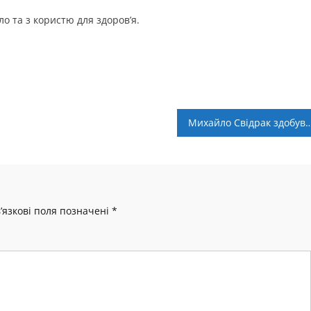
ло та з користю для здоров’я.
Михайло Свідрак здобув бронзу на К
’язкові поля позначені
*