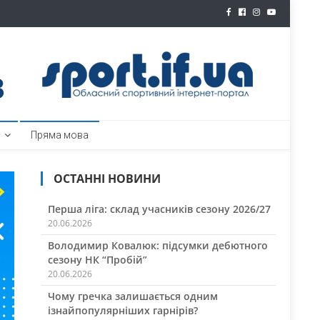
ртал
Пряма мова
ОСТАННІ НОВИНИ
Перша ліга: склад учасників сезону 2026/27
20.06.2026
Володимир Ковалюк: підсумки дебютного
сезону НК “Пробій”
20.06.2026
Чому гречка залишається одним
ізнайпопулярніших гарнірів?