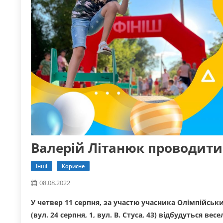
Валерій Літанюк проводити
Інші
Корисне
08.08.2022
У четвер 11 серпня, за участю учасника Олімпійських
(вул. 24 серпня, 1, вул. В. Стуса, 43) відбудуться ве