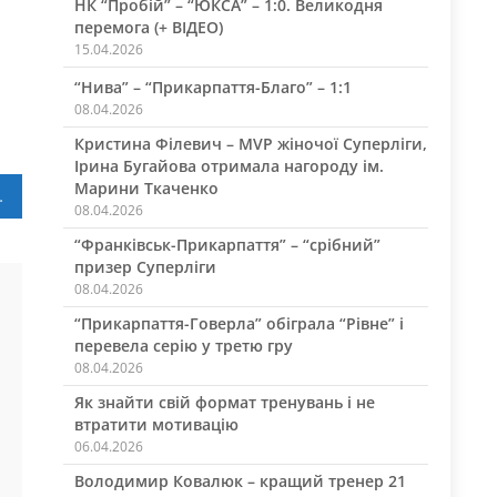
НК “Пробій” – “ЮКСА” – 1:0. Великодня
перемога (+ ВІДЕО)
15.04.2026
“Нива” – “Прикарпаття-Благо” – 1:1
08.04.2026
Кристина Філевич – MVP жіночої Суперліги,
Ірина Бугайова отримала нагороду ім.
Марини Ткаченко
убку Європи
08.04.2026
“Франківськ-Прикарпаття” – “срібний”
призер Суперліги
08.04.2026
“Прикарпаття-Говерла” обіграла “Рівне” і
перевела серію у третю гру
08.04.2026
Як знайти свій формат тренувань і не
втратити мотивацію
06.04.2026
Володимир Ковалюк – кращий тренер 21