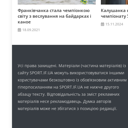
Франківчанка стала чемпіонкою
Калушанка 
світу з веслування на байдарках і
чемпіонату 
каное
15.11.2024
18.09.2021
Усі права захищені. Матеріали (частина матеріалів) із
сайту SPORT.IF.UA можуть використовуватися іншими
користувачами безкоштовно із обов’язковим активним
гіперпосиланням на SPORT.IF.UA не нижче другого
абзацу тексту. Відповідальність за зміст рекламних
матеріалів несе рекламодавець. Думка авторів
матеріалів може не збігатися з позицією редакції.