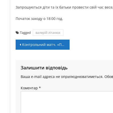
Запрошуються діти та їх батьки провести свій час весе
Початок заходу о 18:00 год.
Tagged
валерій літанюк
Навігація
Контрольний матч. «Прикарпаття ЗСУ» – «Буковина» – 1:1
записів
Залишити відповідь
Ваша e-mail адреса не оприлюднюватиметься.
Обов
Коментар
*