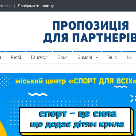
тнерів
Повідомити новину
й спортивний інтернет-по
л
Регбі
Гандбол
Бокс
Зимові
Теніс
Інші