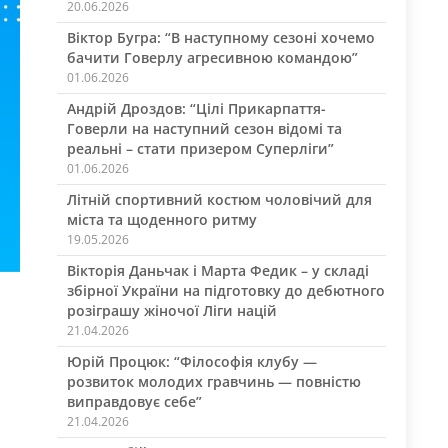
20.06.2026
Віктор Бугра: “В наступному сезоні хочемо
бачити Говерлу агресивною командою”
01.06.2026
Андрій Дроздов: “Цілі Прикарпаття-
Говерли на наступний сезон відомі та
реальні – стати призером Суперліги”
01.06.2026
Літній спортивний костюм чоловічий для
міста та щоденного ритму
19.05.2026
Вікторія Даньчак і Марта Федик – у складі
збірної України на підготовку до дебютного
розіграшу жіночої Ліги націй
21.04.2026
Юрій Процюк: “Філософія клубу —
розвиток молодих гравчинь — повністю
виправдовує себе”
21.04.2026