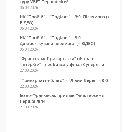
туру VBET Першої ліги!
06.04.2026
НК “Пробій” – “Поділля” – 3:0. Післямова (+
ВІДЕО)
06.04.2026
НК “Пробій” – “Поділля” – 3:0.
Довгоочікувана перемога! (+ ВІДЕО)
06.04.2026
“Франківськ-Прикарпаття” обіграв
“ІнтерХім” і пробився у фінал Суперліги
27.03.2026
“Прикарпаття-Благо” – “Лівий Берег” – 0:0
22.03.2026
Івано-Франківськ прийме Фінал восьми
Першої ліги
21.03.2026