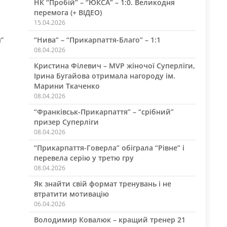
НК “Пробій” – “ЮКСА” – 1:0. Великодня
перемога (+ ВІДЕО)
15.04.2026
“Нива” – “Прикарпаття-Благо” – 1:1
”
08.04.2026
Кристина Філевич – MVP жіночої Суперліги,
Ірина Бугайова отримала нагороду ім.
Марини Ткаченко
08.04.2026
“Франківськ-Прикарпаття” – “срібний”
призер Суперліги
08.04.2026
“Прикарпаття-Говерла” обіграла “Рівне” і
перевела серію у третю гру
08.04.2026
Як знайти свій формат тренувань і не
втратити мотивацію
06.04.2026
Володимир Ковалюк – кращий тренер 21