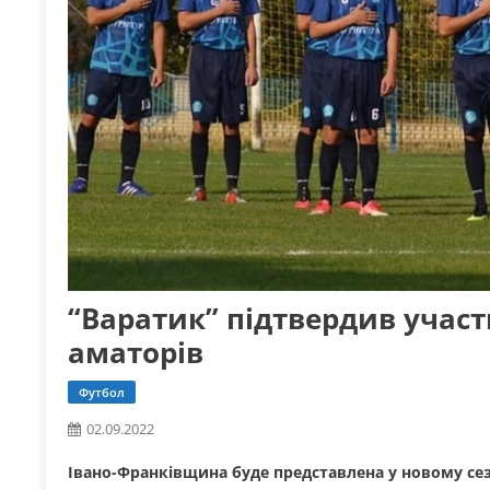
“Варатик” підтвердив участ
аматорів
Футбол
02.09.2022
Івано-Франківщина буде представлена у новому сез