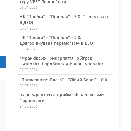
туру VBET Першої ліги!
06.04.2026
НК “Пробій” – “Поділля” – 3:0. Післямова (+
ВІДЕО)
06.04.2026
НК “Пробій” – “Поділля” – 3:0.
Довгоочікувана перемога! (+ ВІДЕО)
06.04.2026
“Франківськ-Прикарпаття” обіграв
“ІнтерХім” і пробився у фінал Суперліги
27.03.2026
“Прикарпаття-Благо” – “Лівий Берег” – 0:0
22.03.2026
Івано-Франківськ прийме Фінал восьми
Першої ліги
21.03.2026