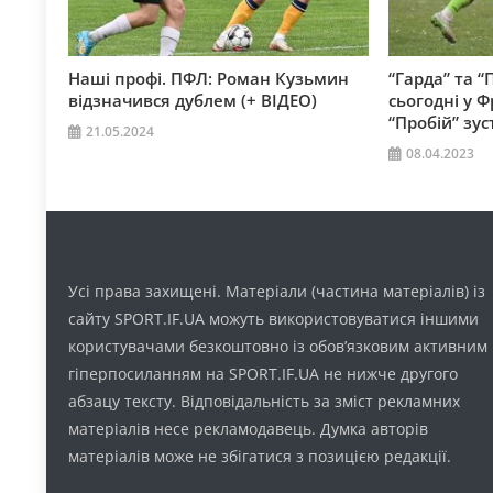
Наші профі. ПФЛ: Роман Кузьмин
“Гарда” та “
відзначився дублем (+ ВІДЕО)
сьогодні у Ф
“Пробій” зус
21.05.2024
08.04.2023
Усі права захищені. Матеріали (частина матеріалів) із
сайту SPORT.IF.UA можуть використовуватися іншими
користувачами безкоштовно із обов’язковим активним
гіперпосиланням на SPORT.IF.UA не нижче другого
абзацу тексту. Відповідальність за зміст рекламних
матеріалів несе рекламодавець. Думка авторів
матеріалів може не збігатися з позицією редакції.