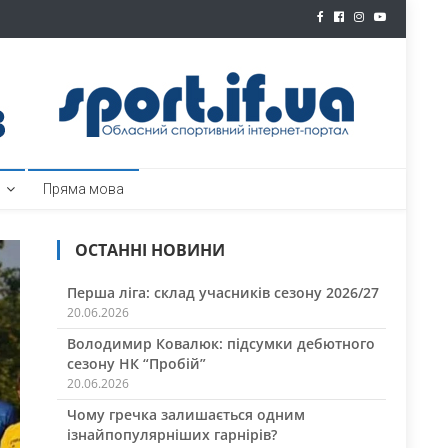
ртал
Пряма мова
ОСТАННІ НОВИНИ
Перша ліга: склад учасників сезону 2026/27
20.06.2026
Володимир Ковалюк: підсумки дебютного
сезону НК “Пробій”
20.06.2026
Чому гречка залишається одним
ізнайпопулярніших гарнірів?