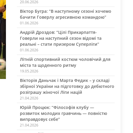
20.06.2026
Віктор Бугра: “В наступному сезоні хочемо
бачити Говерлу агресивною командою”
01.06.2026
Андрій Дроздов: “Цілі Прикарпаття-
Говерли на наступний сезон відомі та
реальні – стати призером Суперліги”
01.06.2026
Літній спортивний костюм чоловічий для
міста та щоденного ритму
19.05.2026
Вікторія Даньчак і Марта Федик – у складі
збірної України на підготовку до дебютного
розіграшу жіночої Ліги націй
21.04.2026
Юрій Процюк: “Філософія клубу —
розвиток молодих гравчинь — повністю
виправдовує себе”
21.04.2026