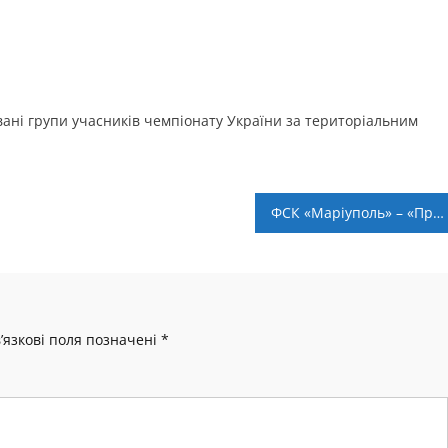
ані групи учасників чемпіонату України за територіальним
ФСК «Маріуполь» – «Прикарпаття». Анонс матчу та LIVE
’язкові поля позначені
*