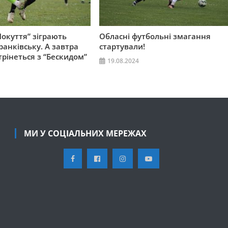
Покуття” зіграють
Обласні футбольні змагання
ранківську. А завтра
стартували!
трінеться з “Бескидом”
19.08.2024
МИ У СОЦІАЛЬНИХ МЕРЕЖАХ