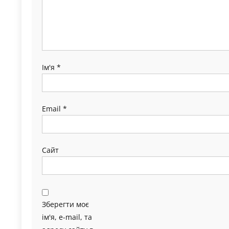
Ім'я
*
Email
*
Сайт
Зберегти моє
ім'я, e-mail, та