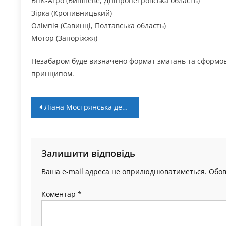
ВПК-Агро (Вишневе, Дніпропетровська область)
Зірка (Кропивницький)
Олімпія (Савинці, Полтавська область)
Мотор (Запоріжжя)
Незабаром буде визначено формат змагань та сформов
принципом.
Навігація
Ліана Мострянська дебютувала голом в студентській лізі США
записів
Залишити відповідь
Ваша e-mail адреса не оприлюднюватиметься.
Обов
Коментар
*