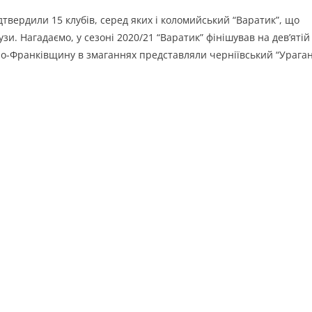
дтвердили 15 клубів, серед яких і коломийський “Варатик”, що
зи. Нагадаємо, у сезоні 2020/21 “Варатик” фінішував на дев’ятій
ано-Франківщину в змаганнях представляли черніївський “Ураган