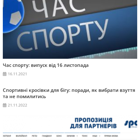
Час спорту: випуск від 16 листопада
16.11.2021
Спортивні кросівки для бігу: поради, як вибрати взуття
та не помилитись
21.11.2022