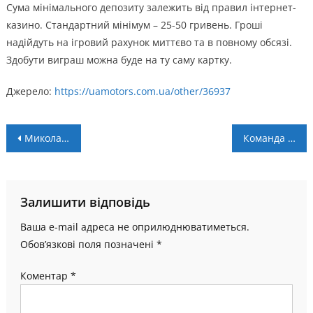
Сума мінімального депозиту залежить від правил інтернет-
казино. Стандартний мінімум – 25-50 гривень. Гроші
надійдуть на ігровий рахунок миттєво та в повному обсязі.
Здобути виграш можна буде на ту саму картку.
Джерело:
https://uamotors.com.ua/other/36937
Навігація
Микола Таран пробіг 250 км за шість днів і зібрав 20 тисяч на ЗСУ
Команда військових з Миколаївщини провела благодійні матчі на Калущині
записів
Залишити відповідь
Ваша e-mail адреса не оприлюднюватиметься.
Обов’язкові поля позначені
*
Коментар
*