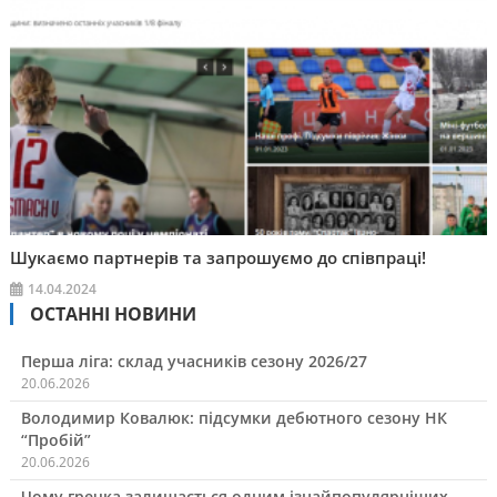
Шукаємо партнерів та запрошуємо до співпраці!
14.04.2024
ОСТАННІ НОВИНИ
Перша ліга: склад учасників сезону 2026/27
20.06.2026
Володимир Ковалюк: підсумки дебютного сезону НК
“Пробій”
20.06.2026
Чому гречка залишається одним ізнайпопулярніших