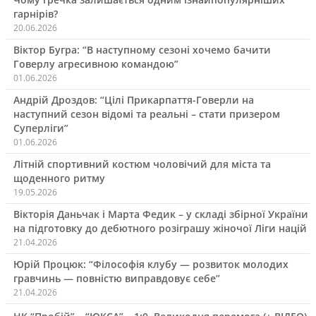
гарнірів?
20.06.2026
Віктор Бугра: “В наступному сезоні хочемо бачити
Говерлу агресивною командою”
01.06.2026
Андрій Дроздов: “Цілі Прикарпаття-Говерли на
наступний сезон відомі та реальні – стати призером
Суперліги”
01.06.2026
Літній спортивний костюм чоловічий для міста та
щоденного ритму
19.05.2026
Вікторія Даньчак і Марта Федик – у складі збірної України
на підготовку до дебютного розіграшу жіночої Ліги націй
21.04.2026
Юрій Процюк: “Філософія клубу — розвиток молодих
гравчинь — повністю виправдовує себе”
21.04.2026