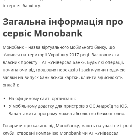
інтернет-банкінгу.
Загальна інформація про
сервіс Monobank
Монобанк – назва віртуального мобільного банку, що
з’явився на території України у 2017 році. Засновник та
власник проекту – АТ «Універсал Банк». Будь-які операції,
починаючи від грошових переказів і закінчуючи подачею
заявки на випуск банківської картки, клієнти здійснюють
онлайн:
На офіційному сайті організації;
У мобільному додатку для пристроїв з ОС Андроїд та IOS.
Завантажити програму можна абсолютно безкоштовно.
Говорячи про казино від Монобанку, мають на увазі не ігрові
клуби, створені компанією Monobank чи АТ «Універсал