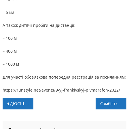
– 5 км
А також дитячі пробіги на дистанції:
– 100 м
– 400 м
– 1000 м
Для участі обов’язкова попередня реєстрація за посиланням:
https://runstyle.net/events/9-yj-frankivskyj-pivmarafon-2022/
Навігація
ДЮСШ-2-Станіславів вдало виступив у Кубку України з регбіліг-9
Самбістки з Надвірної вибороли нагороди Кубку світу
записів