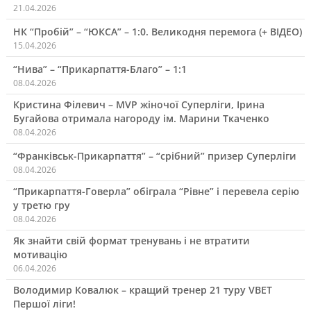
21.04.2026
НК “Пробій” – “ЮКСА” – 1:0. Великодня перемога (+ ВІДЕО)
15.04.2026
“Нива” – “Прикарпаття-Благо” – 1:1
08.04.2026
Кристина Філевич – MVP жіночої Суперліги, Ірина
Бугайова отримала нагороду ім. Марини Ткаченко
08.04.2026
“Франківськ-Прикарпаття” – “срібний” призер Суперліги
08.04.2026
“Прикарпаття-Говерла” обіграла “Рівне” і перевела серію
у третю гру
08.04.2026
Як знайти свій формат тренувань і не втратити
мотивацію
06.04.2026
Володимир Ковалюк – кращий тренер 21 туру VBET
Першої ліги!