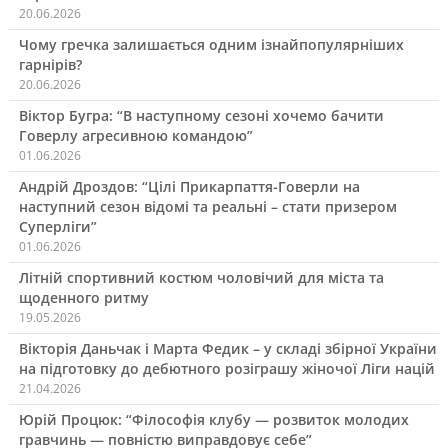
20.06.2026
Чому гречка залишається одним ізнайпопулярніших
гарнірів?
20.06.2026
Віктор Бугра: “В наступному сезоні хочемо бачити
Говерлу агресивною командою”
01.06.2026
Андрій Дроздов: “Цілі Прикарпаття-Говерли на
наступний сезон відомі та реальні – стати призером
Суперліги”
01.06.2026
Літній спортивний костюм чоловічий для міста та
щоденного ритму
19.05.2026
Вікторія Даньчак і Марта Федик – у складі збірної України
на підготовку до дебютного розіграшу жіночої Ліги націй
21.04.2026
Юрій Процюк: “Філософія клубу — розвиток молодих
гравчинь — повністю виправдовує себе”