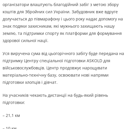
організатори влаштують благодійний забіг з метою збору
коштів для Збройних сил України. Забудовник вже вдруге
долучається до півмарафону і цього року надає допомогу на
знак подяки захисникам, які мужнього захищають нашу
землю, та підтримки спорту як платформи для формування
здорової сильної нації.
Уся виручена сума від цьогорічного забігу буде передана на
підтримку Центру спеціальної підготовки ASKOLD для
військовослужбовців. Центр продовжує нарощувати
матеріально-технічну базу, освоювати нові напрями
підготовки хлопців і дівчат.
На учасників чекають дистанції на будь-який рівень
підготовки:
– 21,1 км
– 10 км