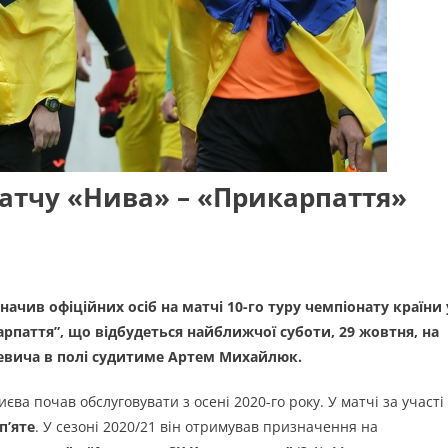
атчу «Нива» – «Прикарпаття»
начив офіційних осіб на матчі 10-го туру чемпіонату країни 
рпаття”, що відбудеться найближчої суботи, 29 жовтня, на
хевича в полі судитиме Артем Михайлюк.
єва почав обслуговувати з осені 2020-го року. У матчі за участі
п’яте
. У сезоні 2020/21 він отримував призначення на