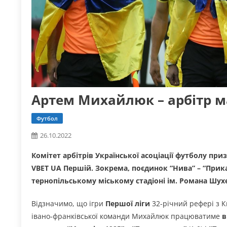
Артем Михайлюк – арбітр м
Футбол
26.10.2022
Комітет арбітрів Української асоціації футболу приз
VBET UA Першій. Зокрема, поєдинок “Нива” – “Прика
тернопільському міському стадіоні ім. Романа Шу
Відзначимо, що ігри
Першої ліги
32-річний рефері з Ки
івано-франківської команди Михайлюк працюватиме
в