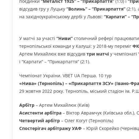
поєдинки
“Металіст 1925” – “Прикарпаття”
(1:0) і
“При
відсудив гру у Луцьку
“Волинь” – “Прикарпаття”
(2:1)
на західноукраїнському дербі у Львові:
“Карпати” – “П
У матчі за участі
“Ниви”
столичний рефері працюват
тернопільської команди у Калуші: у 2018-му переміг
ФК
Артем Михайлюк вже відсудив
три матчі
у чемпіонаті V
і “Карпати” – “Прикарпаття” (2:1).
Чемпіонат України. VBET UA Перша. 10 тур
«Нива» (Тернопіль) – «Прикарпаття ЗСУ» (Івано-Фра
29 жовтня 2022 року. Тернопіль, міський стадіон ім. Р.
Арбітр
– Артем Михайлюк (Київ)
Асистенти арбітра
– Віктор Аврамчук (Київська обл.),
Четвертий арбітр
– Олег Когут (Тернопіль)
Спостерігач арбітражу УАФ
– Юрій Скорейко (Чернівц