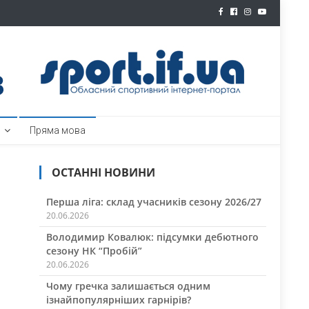
ртал
Пряма мова
ОСТАННІ НОВИНИ
Перша ліга: склад учасників сезону 2026/27
20.06.2026
Володимир Ковалюк: підсумки дебютного
сезону НК “Пробій”
20.06.2026
Чому гречка залишається одним
ізнайпопулярніших гарнірів?