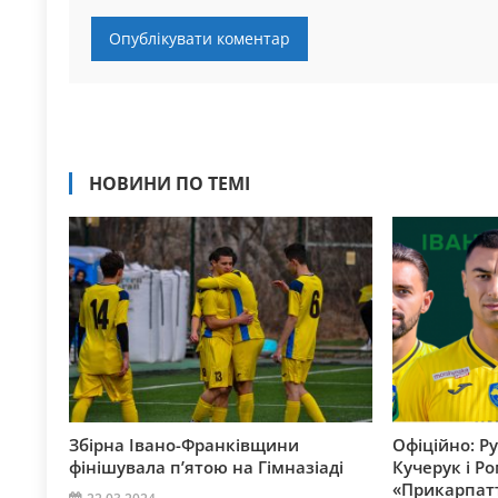
НОВИНИ ПО ТЕМІ
Збірна Івано-Франківщини
Офіційно: Р
фінішувала п’ятою на Гімназіаді
Кучерук і 
«Прикарпат