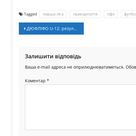
Tagged
перша ліга
прикарпаття
пфл
футбо
Навігація
ДЮФЛІФО U-12: результати матчів 4-го туру
записів
Залишити відповідь
Ваша e-mail адреса не оприлюднюватиметься.
Обов
Коментар
*