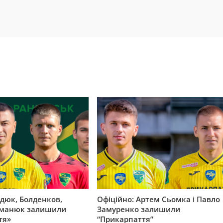
удюк, Болденков,
Офіційно: Артем Сьомка і Павло
Романюк залишили
Замуренко залишили
тя»
“Прикарпаття”