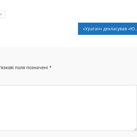
л
«Ураган» декласував «Юн
’язкові поля позначені
*