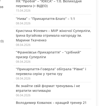
у
НК “Пробій” – “ЮКСА” – 1:0. Великодня
перемога (+ ВІДЕО)
ав
15.04.2026
“Нива” – “Прикарпаття-Благо” – 1:1
08.04.2026
Кристина Філевич – MVP жіночої Суперліги,
Ірина Бугайова отримала нагороду ім.
Марини Ткаченко
:0)
08.04.2026
“Франківськ-Прикарпаття” – “срібний”
призер Суперліги
08.04.2026
“Прикарпаття-Говерла” обіграла “Рівне” і
перевела серію у третю гру
08.04.2026
Як знайти свій формат тренувань і не
втратити мотивацію
06.04.2026
Володимир Ковалюк – кращий тренер 21