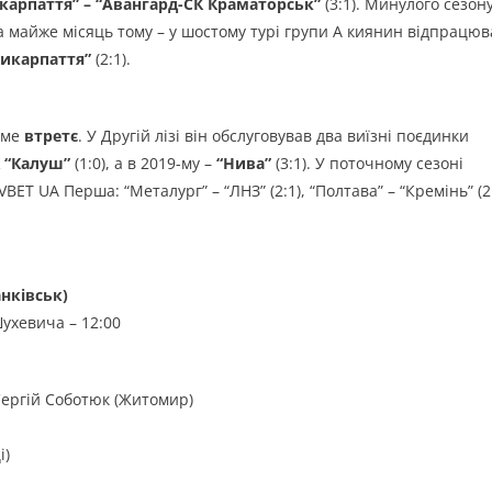
карпаття” – “Авангард-СК Краматорськ”
(3:1). Минулого сезон
, а майже місяць тому – у шостому турі групи А киянин відпрацюв
рикарпаття”
(2:1).
име
втретє
. У Другій лізі він обслуговував два виїзні поєдинки
 “Калуш”
(1:0), а в 2019-му –
“Нива”
(3:1). У поточному сезоні
BET UA Перша: “Металург” – “ЛНЗ” (2:1), “Полтава” – “Кремінь” (2
нківськ)
Шухевича – 12:00
 Сергій Соботюк (Житомир)
і)