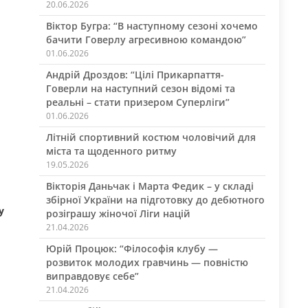
20.06.2026
Віктор Бугра: “В наступному сезоні хочемо
бачити Говерлу агресивною командою”
01.06.2026
Андрій Дроздов: “Цілі Прикарпаття-
Говерли на наступний сезон відомі та
реальні – стати призером Суперліги”
01.06.2026
Літній спортивний костюм чоловічий для
міста та щоденного ритму
19.05.2026
Вікторія Даньчак і Марта Федик – у складі
збірної України на підготовку до дебютного
у
розіграшу жіночої Ліги націй
21.04.2026
Юрій Процюк: “Філософія клубу —
розвиток молодих гравчинь — повністю
виправдовує себе”
21.04.2026