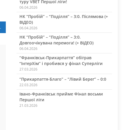
туру VBET Першої ліги!
06.04.2026
НК “Пробій” – “Поділля” – 3:0. Післямова (+
ВІДЕО)
айтед Галац»
06.04.2026
НК “Пробій” – “Поділля” – 3:0.
Довгоочікувана перемога! (+ ВІДЕО)
06.04.2026
“Франківськ-Прикарпаття” обіграв
“ІнтерХім” і пробився у фінал Суперліги
27.03.2026
“Прикарпаття-Благо” – “Лівий Берег” – 0:0
22.03.2026
Івано-Франківськ прийме Фінал восьми
Першої ліги
21.03.2026