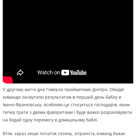
У другому матчі дня Говерла прийматиме Дніпро. Обидві
команди засмутили результатом в перший день баблу в
Івано-Франківську, особливо це стосується господарів, яким
тепер грати з двома фаворитами і буде важко розраховувати
на бодай одну перемогу в домашньому баблі.
Втім, зараз лише початок сезону, зіграність команд бажає