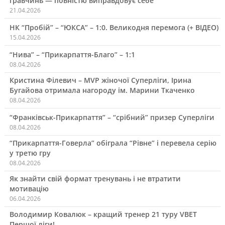
гравчинь — повністю виправдовує себе”
21.04.2026
НК “Пробій” – “ЮКСА” – 1:0. Великодня перемога (+ ВІДЕО)
15.04.2026
“Нива” – “Прикарпаття-Благо” – 1:1
08.04.2026
Кристина Філевич – MVP жіночої Суперліги, Ірина
Бугайова отримала нагороду ім. Марини Ткаченко
08.04.2026
“Франківськ-Прикарпаття” – “срібний” призер Суперліги
08.04.2026
“Прикарпаття-Говерла” обіграла “Рівне” і перевела серію
у третю гру
08.04.2026
Як знайти свій формат тренувань і не втратити
мотивацію
06.04.2026
Володимир Ковалюк – кращий тренер 21 туру VBET
Першої ліги!