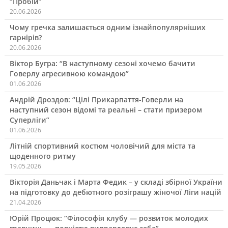
“Пробій”
20.06.2026
Чому гречка залишається одним ізнайпопулярніших
гарнірів?
20.06.2026
Віктор Бугра: “В наступному сезоні хочемо бачити
Говерлу агресивною командою”
01.06.2026
Андрій Дроздов: “Цілі Прикарпаття-Говерли на
наступний сезон відомі та реальні – стати призером
Суперліги”
01.06.2026
Літній спортивний костюм чоловічий для міста та
щоденного ритму
19.05.2026
Вікторія Даньчак і Марта Федик – у складі збірної України
на підготовку до дебютного розіграшу жіночої Ліги націй
21.04.2026
Юрій Процюк: “Філософія клубу — розвиток молодих