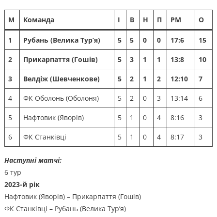
М
Команда
І
В
Н
П
РМ
О
1
Рубань (Велика Тур’я)
5
5
0
0
17:6
15
2
Прикарпаття (Гошів)
5
3
1
1
13:8
10
3
Велдіж (Шевченкове)
5
2
1
2
12:10
7
4
ФК Оболонь (Оболоня)
5
2
0
3
13:14
6
5
Нафтовик (Яворів)
5
1
0
4
8:16
3
6
ФК Станківці
5
1
0
4
8:17
3
Наступні матчі:
6 тур
2023-й рік
Нафтовик (Яворів) – Прикарпаття (Гошів)
ФК Станківці – Рубань (Велика Тур’я)