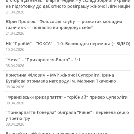
Вікторія Даньчак і Марта Федик – у складі збірної України
на підготовку до дебютного розіграшу жіночої Ліги націй
21.04.2026
Юрій Процюк: “Філософія клубу — розвиток молодих
гравчинь — повністю виправдовує себе”
21.04.2026
НК “Пробій” – “ЮКСА” – 1:0. Великодня перемога (+ ВІДЕО)
15.04.2026
“Нива” – “Прикарпаття-Благо” – 1:1
08.04.2026
Кристина Філевич – MVP жіночої Суперліги, Ірина
Бугайова отримала нагороду ім. Марини Ткаченко
08.04.2026
“Франківськ-Прикарпаття” – “срібний” призер Суперліги
08.04.2026
“Прикарпаття-Говерла” обіграла “Рівне” і перевела серію
у третю гру
08.04.2026
Як знайти свій формат тренувань і не втратити