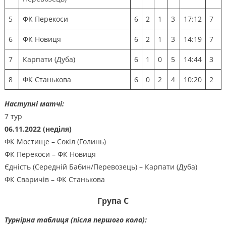
5
ФК Перекоси
6
2
1
3
17:12
7
6
ФК Новиця
6
2
1
3
14:19
7
7
Карпати (Дуба)
6
1
0
5
14:44
3
8
ФК Станькова
6
0
2
4
10:20
2
Наступні матчі:
7 тур
06.11.2022 (неділя)
ФК Мостище – Сокіл (Голинь)
ФК Перекоси – ФК Новиця
Єдність (Середній Бабин/Перевозець) – Карпати (Дуба)
ФК Сваричів – ФК Станькова
Група
С
Турнірна таблиця (після першого кола):