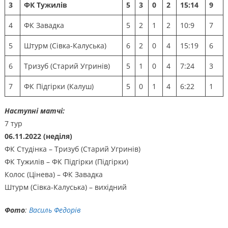
3
ФК Тужилів
5
3
0
2
15:14
9
4
ФК Завадка
5
2
1
2
10:9
7
5
Штурм (Сівка-Калуська)
6
2
0
4
15:19
6
6
Тризуб (Старий Угринів)
5
1
0
4
7:24
3
7
ФК Підгірки (Калуш)
5
0
1
4
6:22
1
Наступні матчі:
7 тур
06.11.2022 (неділя)
ФК Студінка – Тризуб (Старий Угринів)
ФК Тужилів – ФК Підгірки (Підгірки)
Колос (Цінева) – ФК Завадка
Штурм (Сівка-Калуська) – вихідний
Фото
:
Василь Федорів