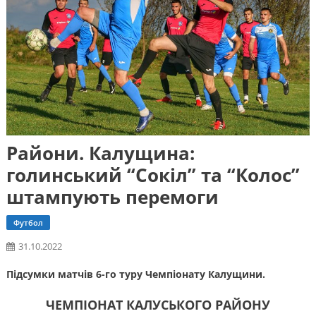
Райони. Калущина:
голинський “Сокіл” та “Колос”
штампують перемоги
Футбол
31.10.2022
Підсумки матчів 6-го туру Чемпіонату Калущини.
ЧЕМПІОНАТ КАЛУСЬКОГО РАЙОНУ