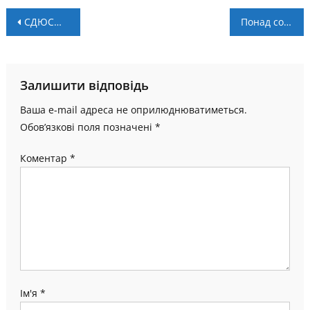
Навігація
СДЮСШОР “Прикарпаття” U-13 – переможець Кубка Перемоги-2022
Понад сотня боксерів взяли участь у турнірі “Сила України”
записів
Залишити відповідь
Ваша e-mail адреса не оприлюднюватиметься.
Обов’язкові поля позначені
*
Коментар
*
Ім'я
*