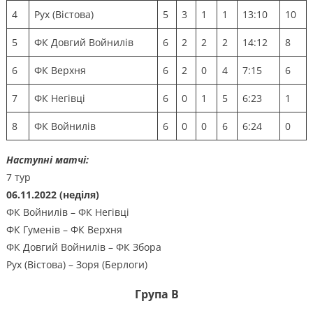
4
Рух (Вістова)
5
3
1
1
13:10
10
5
ФК Довгий Войнилів
6
2
2
2
14:12
8
6
ФК Верхня
6
2
0
4
7:15
6
7
ФК Негівці
6
0
1
5
6:23
1
8
ФК Войнилів
6
0
0
6
6:24
0
Наступні матчі:
7 тур
06.11.2022 (неділя)
ФК Войнилів – ФК Негівці
ФК Гуменів – ФК Верхня
ФК Довгий Войнилів – ФК Збора
Рух (Вістова) – Зоря (Берлоги)
Група B