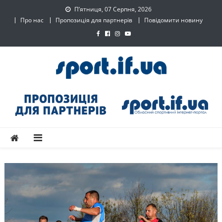
Skip
П’ятниця, 07 Серпня, 2026
to
Про нас
Пропозиція для партнерів
Повідомити новину
content
SPORT.IF.UA – Обласний
Обласний спортивний інтернет-портал
спортивний інтернет-
портал