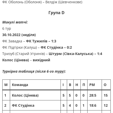
ФК Оболонь (Оболоня) – Велдіж (Шевченкове)
Г
рупа
D
Минулі матчі:
6 тур
30.10.2022 (неділя)
ФК Завадка –
ФК Тужилів – 1:3
ФК Підгірки (Калуш) –
ФК Студінка – 0:2
Тризуб (Старий Угринів) –
Штурм (Сівка-Калуська) – 1:4
Колос (Цінева)
–
вихідний
Турнірна таблиця (після 6-го туру):
М
Команда
І
В
Н
П
РМ
О
1
Колос (Цінева)
5
5
0
0
28:5
15
2
ФК Студінка
5
4
0
1
18:6
12