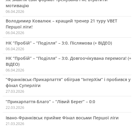
мотивацію
06.04.2026
Володимир Ковалюк – кращий тренер 21 туру VBET
Першої ліги!
06.04.2026
НК “Пробій” – “Поділля” – 3:0. Післямова (+ ВІДЕО)
06.04.2026
НК “Пробій” – “Поділля” – 3:0. Довгоочікувана перемога! (+
ВІДЕО)
06.04.2026
“Франківськ-Прикарпаття” обіграв “ІнтерХім” і пробився у
фінал Суперліги
27.03.2026
“Прикарпаття-Благо” – “Лівий Берег” – 0:0
22.03.2026
Івано-Франківськ прийме Фінал восьми Першої ліги
21.03.2026