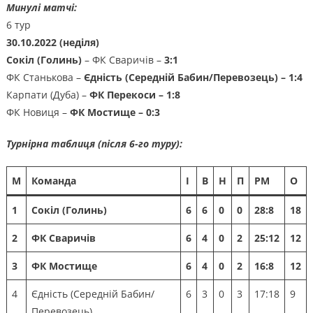
Минулі матчі:
6 тур
30.10.2022 (неділя)
Сокіл (Голинь)
– ФК Сваричів –
3:1
ФК Станькова –
Єдність (Середній Бабин/Перевозець) – 1:4
Карпати (Дуба) –
ФК Перекоси – 1:8
ФК Новиця –
ФК Мостище – 0:3
Турнірна таблиця (після 6-го туру):
М
Команда
І
В
Н
П
РМ
О
1
Сокіл (Голинь)
6
6
0
0
28:8
18
2
ФК Сваричів
6
4
0
2
25:12
12
3
ФК Мостище
6
4
0
2
16:8
12
4
Єдність (Середній Бабин/
6
3
0
3
17:18
9
Перевозець)