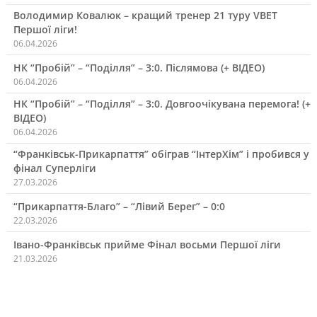
Володимир Ковалюк – кращий тренер 21 туру VBET
Першої ліги!
06.04.2026
НК “Пробій” – “Поділля” – 3:0. Післямова (+ ВІДЕО)
06.04.2026
НК “Пробій” – “Поділля” – 3:0. Довгоочікувана перемога! (+
ВІДЕО)
06.04.2026
“Франківськ-Прикарпаття” обіграв “ІнтерХім” і пробився у
фінал Суперліги
27.03.2026
“Прикарпаття-Благо” – “Лівий Берег” – 0:0
22.03.2026
Івано-Франківськ прийме Фінал восьми Першої ліги
21.03.2026