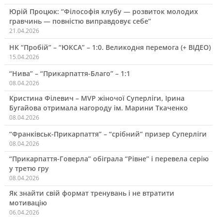
Юрій Процюк: “Філософія клубу — розвиток молодих
гравчинь — повністю виправдовує себе”
21.04.2026
НК “Пробій” – “ЮКСА” – 1:0. Великодня перемога (+ ВІДЕО)
15.04.2026
“Нива” – “Прикарпаття-Благо” – 1:1
08.04.2026
Кристина Філевич – MVP жіночої Суперліги, Ірина
Бугайова отримала нагороду ім. Марини Ткаченко
08.04.2026
“Франківськ-Прикарпаття” – “срібний” призер Суперліги
08.04.2026
“Прикарпаття-Говерла” обіграла “Рівне” і перевела серію
у третю гру
08.04.2026
Як знайти свій формат тренувань і не втратити
мотивацію
06.04.2026