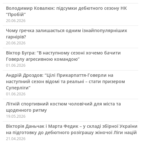
Володимир Ковалюк: підсумки дебютного сезону НК
“Пробій”
20.06.2026
Чому гречка залишається одним ізнайпопулярніших
гарнірів?
20.06.2026
Віктор Бугра: “В наступному сезоні хочемо бачити
Говерлу агресивною командою”
01.06.2026
Андрій Дроздов: “Цілі Прикарпаття-Говерли на
наступний сезон відомі та реальні – стати призером
Суперліги”
01.06.2026
Літній спортивний костюм чоловічий для міста та
щоденного ритму
19.05.2026
Вікторія Даньчак і Марта Федик – у складі збірної України
на підготовку до дебютного розіграшу жіночої Ліги націй
21.04.2026