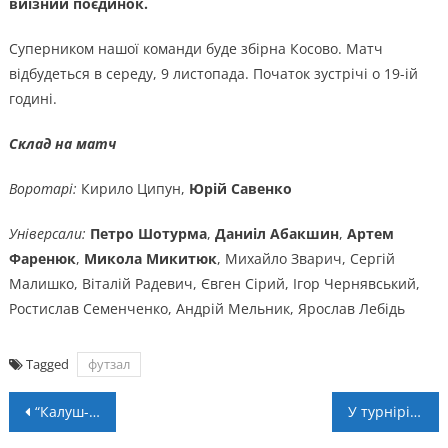
виїзний поєдинок.
Суперником нашої команди буде збірна Косово. Матч
відбудеться в середу, 9 листопада. Початок зустрічі о 19-ій
годині.
Склад на матч
Воротарі:
Кирило Ципун,
Юрій Савенко
Універсали:
Петро Шотурма
,
Даниіл Абакшин
,
Артем
Фаренюк
,
Микола Микитюк
, Михайло Зварич, Сергій
Малишко, Віталій Радевич, Євген Сірий, Ігор Чернявський,
Ростислав Семенченко, Андрій Мельник, Ярослав Лебідь
Tagged
футзал
Навігація
“Калуш-ПНУ” зіграє два матчі в Ужгороді
У турнірі пам’яті Володимира Кундельського перемогли студенти ІФФКФВ