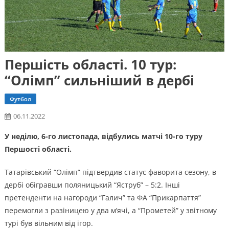
Першість області. 10 тур:
“Олімп” сильніший в дербі
Футбол
06.11.2022
У неділю, 6-го листопада, відбулись матчі 10-го туру
Першості області.
Татарівський “Олімп” підтвердив статус фаворита сезону, в
дербі обігравши поляницький “Яструб” – 5:2. Інші
претенденти на нагороди “Галич” та ФА “Прикарпаття”
перемогли з разіницею у два м’ячі, а “Прометей” у звітному
турі був вільним від ігор.