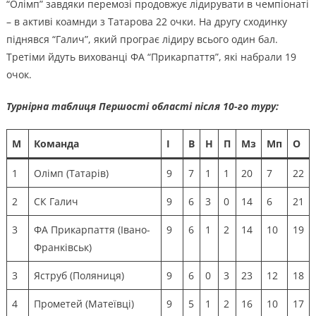
“Олімп” завдяки перемозі продовжує лідирувати в чемпіонаті
– в активі коамнди з Татарова 22 очки. На другу сходинку
піднявся “Галич”, який програє лідиру всього один бал.
Третіми йдуть вихованці ФА “Прикарпаття”, які набрали 19
очок.
Турнірна таблиця Першості області після 10-го туру:
М
Команда
І
В
Н
П
Мз
Мп
О
1
Олімп (Татарів)
9
7
1
1
20
7
22
2
СК Галич
9
6
3
0
14
6
21
3
ФА Прикарпаття (Івано-
9
6
1
2
14
10
19
Франківськ)
3
Яструб (Поляниця)
9
6
0
3
23
12
18
4
Прометей (Матеївці)
9
5
1
2
16
10
17