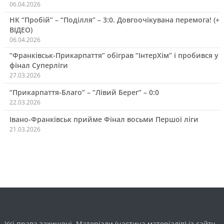
06.04.2026
НК “Пробій” – “Поділля” – 3:0. Довгоочікувана перемога! (+
ВІДЕО)
06.04.2026
“Франківськ-Прикарпаття” обіграв “ІнтерХім” і пробився у
фінал Суперліги
27.03.2026
“Прикарпаття-Благо” – “Лівий Берег” – 0:0
22.03.2026
Івано-Франківськ прийме Фінал восьми Першої ліги
21.03.2026
Усі права захищені. Матеріали (частина матеріалів) із сайту