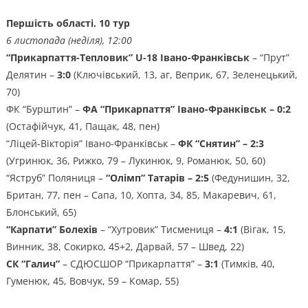
Першість області. 10 тур
6 листопада (неділя), 12:00
“Прикарпаття-Тепловик” U-18 Івано-Франківськ
– “Прут”
Делятин –
3:0
(Ключівський, 13, аг, Веприк, 67, Зеленецький,
70)
ФК “Бурштин” –
ФА “Прикарпаття” Івано-Франківськ – 0:2
(Остафійчук, 41, Пащак, 48, пен)
“Ліцей-Вікторія” Івано-Франківськ –
ФК “Снятин” – 2:3
(Угринюк, 36, Рижко, 79 – Лукинюк, 9, Романюк, 50, 60)
“Яструб” Поляниця –
“Олімп” Татарів – 2:5
(Федунишин, 32,
Британ, 77, пен – Сапа, 10, Хопта, 34, 85, Макаревич, 61,
Блонський, 65)
“Карпати” Болехів
– “Хутровик” Тисмениця –
4:1
(Вігак, 15,
Винник, 38, Сокирко, 45+2, Дарвай, 57 – Швед, 22)
СК “Галич”
– СДЮСШОР “Прикарпаття” –
3:1
(Тимків, 40,
Гуменюк, 45, Вовчук, 59 – Комар, 55)