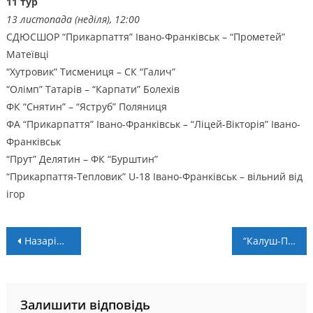
11 тур
13 листопада (неділя), 12:00
СДЮСШОР “Прикарпаття” Івано-Франківськ – “Прометей”
Матеївці
“Хутровик” Тисмениця – СК “Галич”
“Олімп” Татарів – “Карпати” Болехів
ФК “Снятин” – “Яструб” Поляниця
ФА “Прикарпаття” Івано-Франківськ – “Ліцей-Вікторія” Івано-
Франківськ
“Прут” Делятин – ФК “Бурштин”
“Прикарпаття-Тепловик” U-18 Івано-Франківськ – вільний від
ігор
Навігація
Назарій Воробчак вперше забив за “Минай” (ВІДЕО)
“Калуш-ПНУ” зазнав поразки і у другій грі в Ужгороді
записів
Залишити відповідь