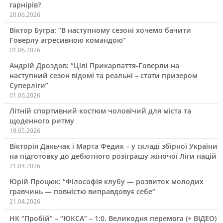
гарнірів?
20.06.2026
Віктор Бугра: “В наступному сезоні хочемо бачити
Говерлу агресивною командою”
01.06.2026
Андрій Дроздов: “Цілі Прикарпаття-Говерли на
наступний сезон відомі та реальні – стати призером
Суперліги”
01.06.2026
Літній спортивний костюм чоловічий для міста та
щоденного ритму
19.05.2026
Вікторія Даньчак і Марта Федик – у складі збірної України
на підготовку до дебютного розіграшу жіночої Ліги націй
21.04.2026
Юрій Процюк: “Філософія клубу — розвиток молодих
гравчинь — повністю виправдовує себе”
21.04.2026
НК “Пробій” – “ЮКСА” – 1:0. Великодня перемога (+ ВІДЕО)