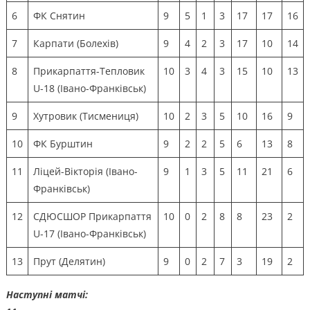
6
ФК Снятин
9
5
1
3
17
17
16
7
Карпати (Болехів)
9
4
2
3
17
10
14
8
Прикарпаття-Тепловик
10
3
4
3
15
10
13
U-18 (Івано-Франківськ)
9
Хутровик (Тисмениця)
10
2
3
5
10
16
9
10
ФК Бурштин
9
2
2
5
6
13
8
11
Ліцей-Вікторія (Івано-
9
1
3
5
11
21
6
Франківськ)
12
СДЮСШОР Прикарпаття
10
0
2
8
8
23
2
U-17 (Івано-Франківськ)
13
Прут (Делятин)
9
0
2
7
3
19
2
Наступні матчі: