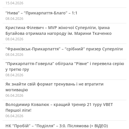
15.04.2026
“Нива” – “Прикарпаття-Благо” – 1:1
08.04.2026
Кристина Філевич – MVP жіночої Суперліги, Ірина
Бугайова отримала нагороду ім. Марини Ткаченко
08.04.2026
“Франківськ-Прикарпаття” – “срібний” призер Суперліги
08.04.2026
“Прикарпаття-Говерла” обіграла “Рівне” і перевела серію
у третю гру
08.04.2026
Як знайти свій формат тренувань і не втратити
мотивацію
06.04.2026
Володимир Ковалюк – кращий тренер 21 туру VBET
Першої ліги!
06.04.2026
НК “Пробій” – “Поділля” – 3:0. Післямова (+ ВІДЕО)