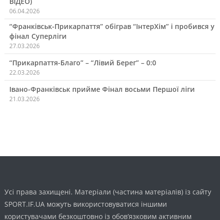
ВІДЕО)
06.04.2026
“Франківськ-Прикарпаття” обіграв “ІнтерХім” і пробився у
фінал Суперліги
27.03.2026
“Прикарпаття-Благо” – “Лівий Берег” – 0:0
22.03.2026
Івано-Франківськ прийме Фінал восьми Першої ліги
21.03.2026
Усі права захищені. Матеріали (частина матеріалів) із сайту
SPORT.IF.UA можуть використовуватися іншими
користувачами безкоштовно із обов’язковим активним