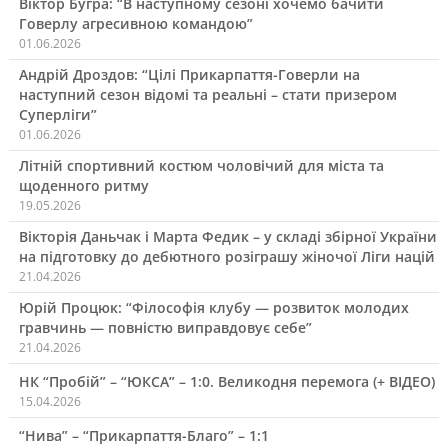
Віктор Бугра: “В наступному сезоні хочемо бачити
Говерлу агресивною командою”
01.06.2026
Андрій Дроздов: “Цілі Прикарпаття-Говерли на
наступний сезон відомі та реальні – стати призером
Суперліги”
01.06.2026
Літній спортивний костюм чоловічий для міста та
щоденного ритму
19.05.2026
Вікторія Даньчак і Марта Федик – у складі збірної України
на підготовку до дебютного розіграшу жіночої Ліги націй
21.04.2026
Юрій Процюк: “Філософія клубу — розвиток молодих
гравчинь — повністю виправдовує себе”
21.04.2026
НК “Пробій” – “ЮКСА” – 1:0. Великодня перемога (+ ВІДЕО)
15.04.2026
“Нива” – “Прикарпаття-Благо” – 1:1