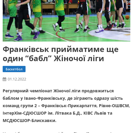
Франківськ прийматиме ще
один “бабл” Жіночої ліги
Баскетбол
01.12.2022
Регулярний чемпіонат Жіночої ліги продовжиться
баблом у Івано-Франківську, де зіграють одразу шість
команд групи 2 – Франківськ-Прикарпаття, Рівне-ОШВСМ,
ІнтерХім-СДЮСШОР ім. Літвака Б.Д., КІВС Львів та
МСДЮСШОР-Блискавки.