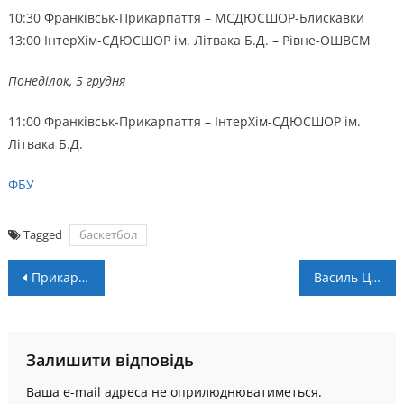
10:30 Франківськ-Прикарпаття – МСДЮСШОР-Блискавки
13:00 ІнтерХім-СДЮСШОР ім. Літвака Б.Д. – Рівне-ОШВСМ
Понеділок, 5 грудня
11:00 Франківськ-Прикарпаття – ІнтерХім-СДЮСШОР ім.
Літвака Б.Д.
ФБУ
Tagged
баскетбол
Навігація
Прикарпатські боксери вибороли шість нагород міжнародного турніру “Кубок Карпат”
Василь Цюцюра – у символічній збірній півріччя VBET UA Першої!
записів
Залишити відповідь
Ваша e-mail адреса не оприлюднюватиметься.