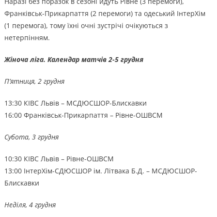
Наразі без поразок в сезоні йдуть Рівне (3 перемоги),
Франківськ-Прикарпаття (2 перемоги) та одеський ІнтерХім
(1 перемога), тому їхні очні зустрічі очікуються з
нетерпінням.
Жіноча ліга. Календар матчів 2-5 грудня
П’ятниця, 2 грудня
13:30 КІВС Львів – МСДЮСШОР-Блискавки
16:00 Франківськ-Прикарпаття – Рівне-ОШВСМ
Субота, 3 грудня
10:30 КІВС Львів – Рівне-ОШВСМ
13:00 ІнтерХім-СДЮСШОР ім. Літвака Б.Д. – МСДЮСШОР-
Блискавки
Неділя, 4 грудня