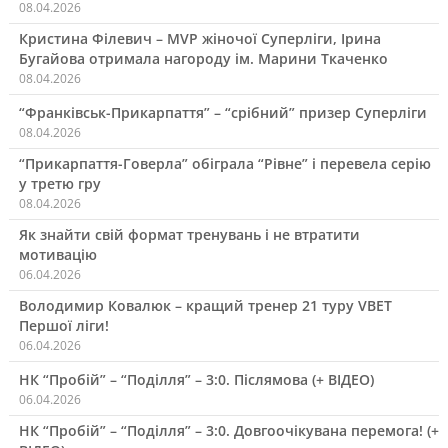
08.04.2026
Кристина Філевич – MVP жіночої Суперліги, Ірина
Бугайова отримала нагороду ім. Марини Ткаченко
08.04.2026
“Франківськ-Прикарпаття” – “срібний” призер Суперліги
08.04.2026
“Прикарпаття-Говерла” обіграла “Рівне” і перевела серію
у третю гру
08.04.2026
Як знайти свій формат тренувань і не втратити
мотивацію
06.04.2026
Володимир Ковалюк – кращий тренер 21 туру VBET
Першої ліги!
06.04.2026
НК “Пробій” – “Поділля” – 3:0. Післямова (+ ВІДЕО)
06.04.2026
НК “Пробій” – “Поділля” – 3:0. Довгоочікувана перемога! (+