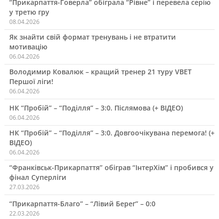
“Прикарпаття-Говерла” обіграла “Рівне” і перевела серію
у третю гру
08.04.2026
Як знайти свій формат тренувань і не втратити
мотивацію
06.04.2026
Володимир Ковалюк – кращий тренер 21 туру VBET
Першої ліги!
06.04.2026
НК “Пробій” – “Поділля” – 3:0. Післямова (+ ВІДЕО)
06.04.2026
НК “Пробій” – “Поділля” – 3:0. Довгоочікувана перемога! (+
ВІДЕО)
06.04.2026
“Франківськ-Прикарпаття” обіграв “ІнтерХім” і пробився у
фінал Суперліги
27.03.2026
“Прикарпаття-Благо” – “Лівий Берег” – 0:0
22.03.2026