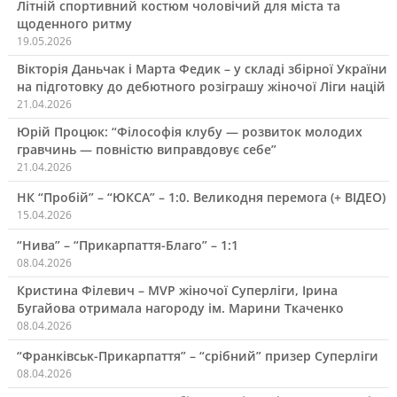
Літній спортивний костюм чоловічий для міста та
щоденного ритму
19.05.2026
Вікторія Даньчак і Марта Федик – у складі збірної України
на підготовку до дебютного розіграшу жіночої Ліги націй
21.04.2026
Юрій Процюк: “Філософія клубу — розвиток молодих
гравчинь — повністю виправдовує себе”
21.04.2026
НК “Пробій” – “ЮКСА” – 1:0. Великодня перемога (+ ВІДЕО)
15.04.2026
“Нива” – “Прикарпаття-Благо” – 1:1
08.04.2026
Кристина Філевич – MVP жіночої Суперліги, Ірина
Бугайова отримала нагороду ім. Марини Ткаченко
08.04.2026
“Франківськ-Прикарпаття” – “срібний” призер Суперліги
08.04.2026