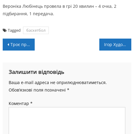
Вероніка Любінець провела в грі 20 хвилин – 4 очка, 2
підбирання, 1 передача.
Tagged
баскетбол
Навігація
Троє представників Прикарпаття стали чемпіонами України U-14 з тенісу
Ігор Худоб’як у програмі “Є питання?” (ВІДЕО)
записів
Залишити відповідь
Ваша e-mail адреса не оприлюднюватиметься.
Обов’язкові поля позначені
*
Коментар
*