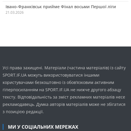
Івано-Франківськ прийме Фінал восьми Першої ліги
21.03.2026
Усі права захищені. Матеріали (частина матеріалів) із сайту
SPORT.IF.UA можуть використовуватися іншими
користувачами безкоштовно із обов’язковим активним
гіперпосиланням на SPORT.IF.UA не нижче другого абзацу
тексту. Відповідальність за зміст рекламних матеріалів несе
рекламодавець. Думка авторів матеріалів може не збігатися
з позицією редакції.
МИ У СОЦІАЛЬНИХ МЕРЕЖАХ