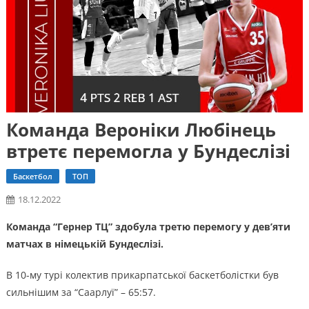
Команда Вероніки Любінець
втретє перемогла у Бундеслізі
Баскетбол
ТОП
18.12.2022
Команда “Гернер ТЦ” здобула третю перемогу у дев’яти
матчах в німецькій Бундеслізі.
В 10-му турі колектив прикарпатської баскетболістки був
сильнішим за “Саарлуї” – 65:57.