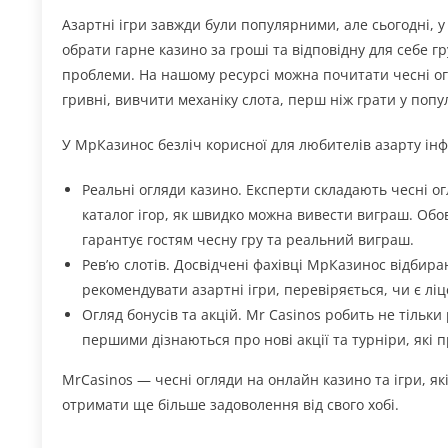
Азартні ігри завжди були популярними, але сьогодні, у 
обрати гарне казино за гроші та відповідну для себе 
проблеми. На нашому ресурсі можна почитати чесні ог
гривні, вивчити механіку слота, перш ніж грати у попу
У МрКазинос безліч корисної для любителів азарту інф
Реальні огляди казино. Експерти складають чесні о
каталог ігор, як швидко можна вивести виграш. Обов’
гарантує гостям чесну гру та реальний виграш.
Рев’ю слотів. Досвідчені фахівці МрКазинос відбира
рекомендувати азартні ігри, перевіряється, чи є ліц
Огляд бонусів та акцій. Mr Casinos робить не тільки
першими дізнаються про нові акції та турніри, які 
MrCasinos — чесні огляди на онлайн казино та ігри, як
отримати ще більше задоволення від свого хобі.