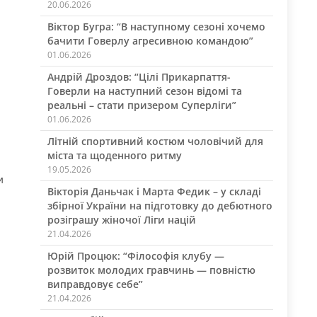
20.06.2026
Віктор Бугра: “В наступному сезоні хочемо
бачити Говерлу агресивною командою”
01.06.2026
Андрій Дроздов: “Цілі Прикарпаття-
Говерли на наступний сезон відомі та
реальні – стати призером Суперліги”
01.06.2026
Літній спортивний костюм чоловічий для
міста та щоденного ритму
19.05.2026
и
Вікторія Даньчак і Марта Федик – у складі
збірної України на підготовку до дебютного
розіграшу жіночої Ліги націй
21.04.2026
Юрій Процюк: “Філософія клубу —
розвиток молодих гравчинь — повністю
виправдовує себе”
21.04.2026