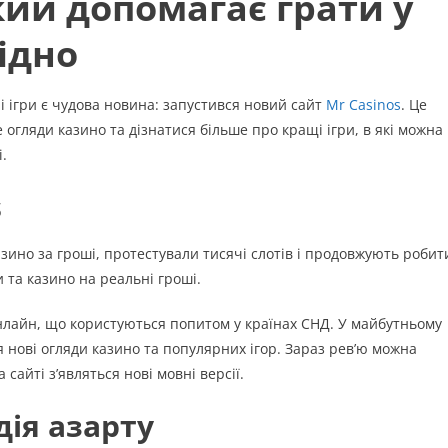
кий допомагає грати у
ідно
ні ігри є чудова новина: запустився новий сайт
Mr Casinos
. Це
огляди казино та дізнатися більше про кращі ігри, в які можна
.
s
зино за гроші, протестували тисячі слотів і продовжують робит
 та казино на реальні гроші.
нлайн, що користуються попитом у країнах СНД. У майбутньому
 нові огляди казино та популярних ігор. Зараз рев’ю можна
сайті з’являться нові мовні версії.
ія азарту