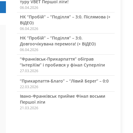
туру VBET Першої ліги!
06.04.2026
НК “Пробій” – “Поділля” – 3:0. Післямова (+
ВІДЕО)
06.04.2026
НК “Пробій” – “Поділля” – 3:0.
Довгоочікувана перемога! (+ ВІДЕО)
06.04.2026
“Франківськ-Прикарпаття” обіграв
“ІнтерХім” і пробився у фінал Суперліги
27.03.2026
“Прикарпаття-Благо” – “Лівий Берег” – 0:0
22.03.2026
Івано-Франківськ прийме Фінал восьми
Першої ліги
21.03.2026