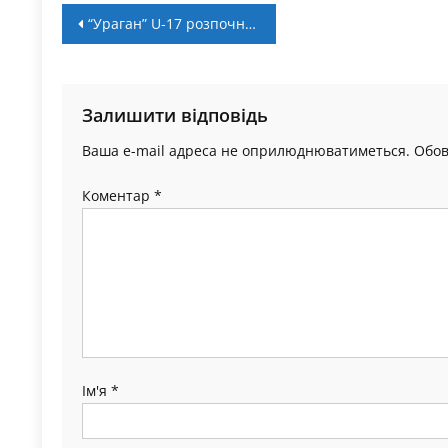
Навігація
“Ураган” U-17 розпочне новий сезон в Івано-Франківську
записів
Залишити відповідь
Ваша e-mail адреса не оприлюднюватиметься.
Обов
Коментар
*
Ім'я
*