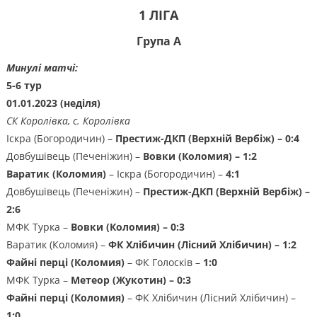
1 ЛІГА
Група А
Минулі матчі:
5-6 тур
01.01.2023 (неділя)
СК Королівка, с. Королівка
Іскра (Богородичин) –
Престиж-ДКП (Верхній Вербіж) – 0:4
Довбушівець (Печеніжин) –
Вовки (Коломия) – 1:2
Варатик (Коломия)
– Іскра (Богородичин) –
4:1
Довбушівець (Печеніжин) –
Престиж-ДКП (Верхній Вербіж) –
2:6
МФК Турка –
Вовки (Коломия) – 0:3
Варатик (Коломия) –
ФК Хлібичин (Лісний Хлібичин) – 1:2
Файні перці (Коломия)
– ФК Голосків –
1:0
МФК Турка –
Метеор (Жукотин) – 0:3
Файні перці (Коломия)
– ФК Хлібичин (Лісний Хлібичин) –
1:0