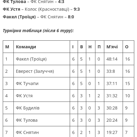
ФК Тулова
– ФК Снятин –
4:3
ФК Устя
– Колос (Красноставці) –
9:3
Факел (Троїця)
– ФК Снятин –
8:0
Турнірна таблиця (після 6 туру):
М
Команди
І
В
Н
П
М’ячі
О
1
Факел (Троїця)
6
5
1
0
48:14
16
2
Еверест (Залуччя)
6
5
1
0
33:8
16
3
ФК Тучапи
6
5
0
1
37:11
15
4
ФК Устя
6
3
1
2
31:32
10
5
ФК Будилів
6
3
0
3
30:28
9
6
ФК Тулова
6
3
0
3
20:24
9
7
ФК Снятин
6
2
1
3
19:27
7