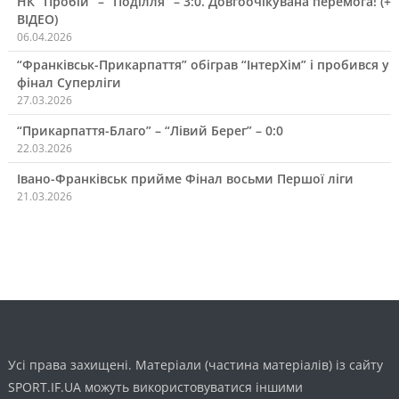
НК “Пробій” – “Поділля” – 3:0. Довгоочікувана перемога! (+
ВІДЕО)
06.04.2026
“Франківськ-Прикарпаття” обіграв “ІнтерХім” і пробився у
фінал Суперліги
27.03.2026
“Прикарпаття-Благо” – “Лівий Берег” – 0:0
22.03.2026
Івано-Франківськ прийме Фінал восьми Першої ліги
21.03.2026
Усі права захищені. Матеріали (частина матеріалів) із сайту
SPORT.IF.UA можуть використовуватися іншими