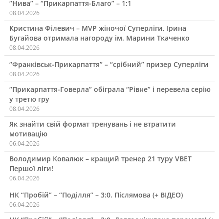
“Нива” – “Прикарпаття-Благо” – 1:1
08.04.2026
Кристина Філевич – MVP жіночої Суперліги, Ірина
Бугайова отримала нагороду ім. Марини Ткаченко
08.04.2026
“Франківськ-Прикарпаття” – “срібний” призер Суперліги
08.04.2026
“Прикарпаття-Говерла” обіграла “Рівне” і перевела серію
у третю гру
08.04.2026
Як знайти свій формат тренувань і не втратити
мотивацію
06.04.2026
Володимир Ковалюк – кращий тренер 21 туру VBET
Першої ліги!
06.04.2026
НК “Пробій” – “Поділля” – 3:0. Післямова (+ ВІДЕО)
06.04.2026