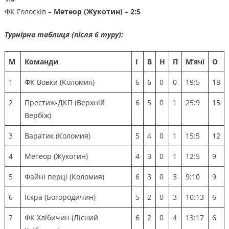
ФК Голосків –
Метеор (Жукотин) – 2:5
Турнірна таблиця (після 6 туру):
М
Команди
І
В
Н
П
М’ячі
О
1
ФК Вовки (Коломия)
6
6
0
0
19:5
18
2
Престиж-ДКП (Верхній
6
5
0
1
25:9
15
Вербіж)
3
Варатик (Коломия)
5
4
0
1
15:5
12
4
Метеор (Жукотин)
4
3
0
1
12:5
9
5
Файні перці (Коломия)
6
3
0
3
9:10
9
6
Іскра (Богородичин)
5
2
0
3
10:13
6
7
ФК Хлібичин (Лісний
6
2
0
4
13:17
6