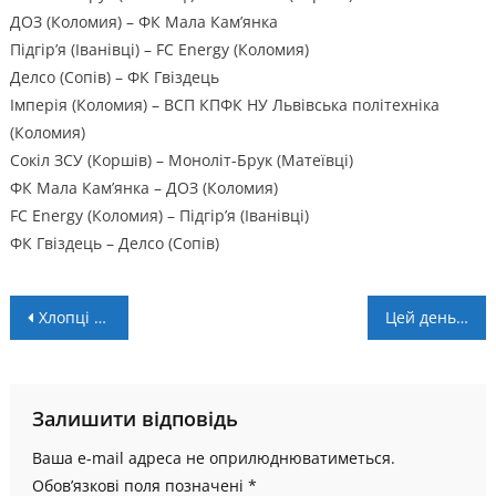
ДОЗ (Коломия) – ФК Мала Кам’янка
Підгір’я (Іванівці) – FC Energy (Коломия)
Делсо (Сопів) – ФК Гвіздець
Імперія (Коломия) – ВСП КПФК НУ Львівська політехніка
(Коломия)
Сокіл ЗСУ (Коршів) – Моноліт-Брук (Матеївці)
ФК Мала Кам’янка – ДОЗ (Коломия)
FC Energy (Коломия) – Підгір’я (Іванівці)
ФК Гвіздець – Делсо (Сопів)
Навігація
Хлопці з Коломийщини завдяки ігровим футболкам зібрали 200 тисяч гривень на підтримку ЗСУ
Цей день в історії БК “Говерла”: 3 січня
записів
Залишити відповідь
Ваша e-mail адреса не оприлюднюватиметься.
Обов’язкові поля позначені
*