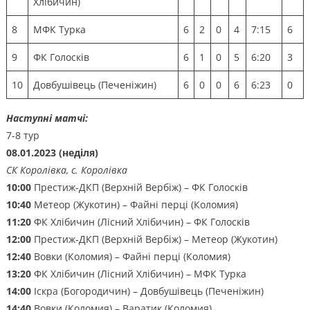
Хлібичин)
8
МФК Турка
6
2
0
4
7:15
6
9
ФК Голосків
6
1
0
5
6:20
3
10
Довбушівець (Печеніжин)
6
0
0
6
6:23
0
Наступні матчі:
7-8 тур
08.01.2023 (неділя)
СК Королівка, с. Королівка
10:00
Престиж-ДКП (Верхній Вербіж) – ФК Голосків
10:40
Метеор (Жукотин) – Файні перці (Коломия)
11:20
ФК Хлібичин (Лісний Хлібичин) – ФК Голосків
12:00
Престиж-ДКП (Верхній Вербіж) – Метеор (Жукотин)
12:40
Вовки (Коломия) – Файні перці (Коломия)
13:20
ФК Хлібичин (Лісний Хлібичин) – МФК Турка
14:00
Іскра (Богородичин) – Довбушівець (Печеніжин)
14:40
Вовки (Коломия) – Варатик (Коломия)