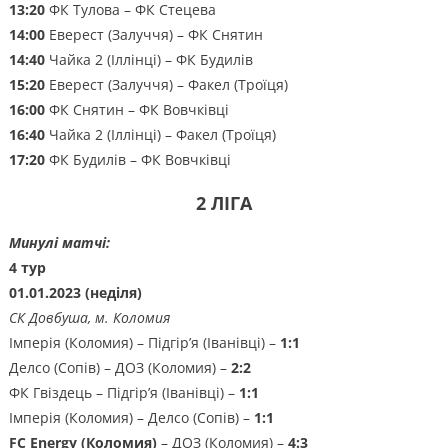
13:20
ФК Тулова – ФК Стецева
14:00
Еверест (Залуччя) – ФК Снятин
14:40
Чайка 2 (Іллінці) – ФК Будилів
15:20
Еверест (Залуччя) – Факел (Троїця)
16:00
ФК Снятин – ФК Вовчківці
16:40
Чайка 2 (Іллінці) – Факел (Троїця)
17:20
ФК Будилів – ФК Вовчківці
2 ЛІГА
Минулі матчі:
4 тур
01.01.2023 (неділя)
СК Довбуша, м. Коломия
Імперія (Коломия) – Підгір’я (Іванівці) –
1:1
Делсо (Сопів) – ДОЗ (Коломия) –
2:2
ФК Гвіздець – Підгір’я (Іванівці) –
1:1
Імперія (Коломия) – Делсо (Сопів) –
1:1
FC Energy (Коломия)
– ДОЗ (Коломия) –
4:3