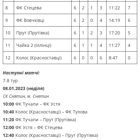
8
ФК Стецева
6
2
1
3
11:22
7
9
ФК Вовчківці
6
2
0
4
14:19
6
10
Прут (Прутівка)
6
1
2
3
17:20
5
11
Чайка 2 (Іллінці)
6
1
1
4
11:27
4
12
Колос (Красноставці)
6
0
0
6
8:47
0
Наступні матчі:
7-8 тур
08.01.2023 (неділя)
СК Снятин, м. Снятин
10:00
ФК Тучапи – ФК Устя
10:40
Колос (Красноставці) – ФК Тулова
11:20
ФК Тучапи – Прут (Прутівка)
12:00
ФК Устя – ФК Стецева
12:40
Колос (Красноставці) – Прут (Прутівка)