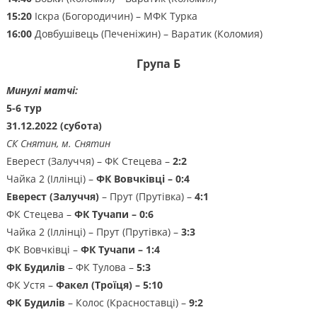
15:20
Іскра (Богородичин) – МФК Турка
16:00
Довбушівець (Печеніжин) – Варатик (Коломия)
Група
Б
Минулі матчі:
5-6 тур
31.12.2022 (субота)
СК Снятин, м. Снятин
Еверест (Залуччя) – ФК Стецева –
2:2
Чайка 2 (Іллінці) –
ФК Вовчківці – 0:4
Еверест (Залуччя)
– Прут (Прутівка) –
4:1
ФК Стецева –
ФК Тучапи – 0:6
Чайка 2 (Іллінці) – Прут (Прутівка) –
3:3
ФК Вовчківці –
ФК Тучапи – 1:4
ФК Будилів
– ФК Тулова –
5:3
ФК Устя –
Факел (Троїця) – 5:10
ФК Будилів
– Колос (Красноставці) –
9:2