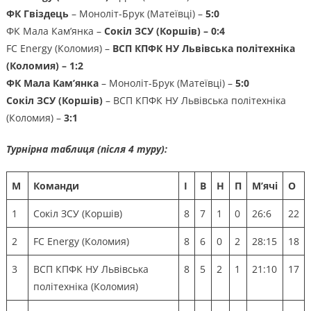
ФК Гвіздець
– Моноліт-Брук (Матеївці) –
5:0
ФК Мала Кам’янка –
Сокіл ЗСУ (Коршів) – 0:4
FC Energy (Коломия) –
ВСП КПФК НУ Львівська політехніка
(Коломия) – 1:2
ФК Мала Кам’янка
– Моноліт-Брук (Матеївці) –
5:0
Сокіл ЗСУ (Коршів)
– ВСП КПФК НУ Львівська політехніка
(Коломия) –
3:1
Турнірна таблиця (після 4 туру):
М
Команди
І
В
Н
П
М’ячі
О
1
Сокіл ЗСУ (Коршів)
8
7
1
0
26:6
22
2
FC Energy (Коломия)
8
6
0
2
28:15
18
3
ВСП КПФК НУ Львівська
8
5
2
1
21:10
17
політехніка (Коломия)