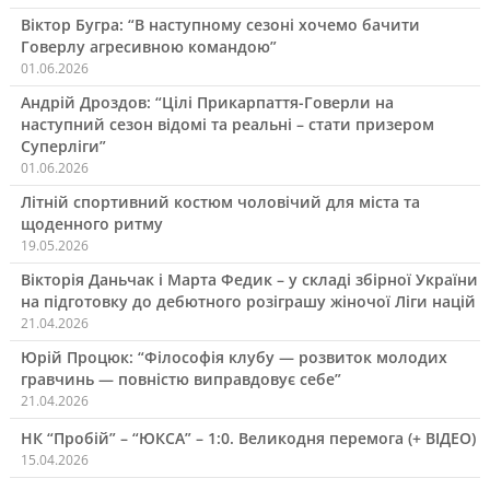
Віктор Бугра: “В наступному сезоні хочемо бачити
Говерлу агресивною командою”
01.06.2026
Андрій Дроздов: “Цілі Прикарпаття-Говерли на
наступний сезон відомі та реальні – стати призером
Суперліги”
01.06.2026
Літній спортивний костюм чоловічий для міста та
щоденного ритму
19.05.2026
Вікторія Даньчак і Марта Федик – у складі збірної України
на підготовку до дебютного розіграшу жіночої Ліги націй
21.04.2026
Юрій Процюк: “Філософія клубу — розвиток молодих
гравчинь — повністю виправдовує себе”
21.04.2026
НК “Пробій” – “ЮКСА” – 1:0. Великодня перемога (+ ВІДЕО)
15.04.2026