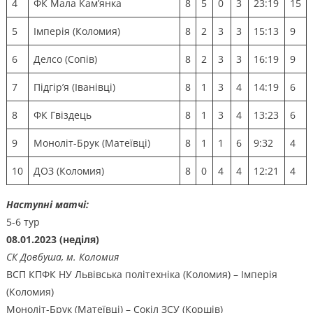
4
ФК Мала Кам’янка
8
5
0
3
23:19
15
5
Імперія (Коломия)
8
2
3
3
15:13
9
6
Делсо (Сопів)
8
2
3
3
16:19
9
7
Підгір’я (Іванівці)
8
1
3
4
14:19
6
8
ФК Гвіздець
8
1
3
4
13:23
6
9
Моноліт-Брук (Матеївці)
8
1
1
6
9:32
4
10
ДОЗ (Коломия)
8
0
4
4
12:21
4
Наступні матчі:
5-6 тур
08.01.2023 (неділя)
СК Довбуша, м. Коломия
ВСП КПФК НУ Львівська політехніка (Коломия) – Імперія
(Коломия)
Моноліт-Брук (Матеївці) – Сокіл ЗСУ (Коршів)