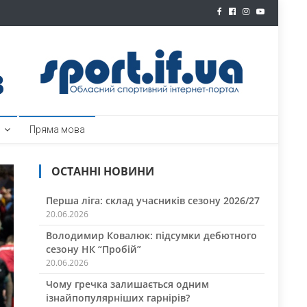
ртал
Пряма мова
ОСТАННІ НОВИНИ
Перша ліга: склад учасників сезону 2026/27
20.06.2026
Володимир Ковалюк: підсумки дебютного
сезону НК “Пробій”
20.06.2026
Чому гречка залишається одним
ізнайпопулярніших гарнірів?