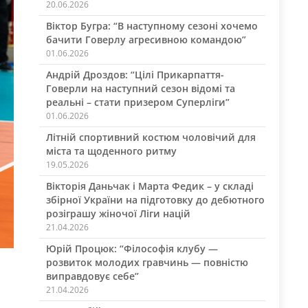
20.06.2026
Віктор Бугра: “В наступному сезоні хочемо
бачити Говерлу агресивною командою”
01.06.2026
Андрій Дроздов: “Цілі Прикарпаття-
Говерли на наступний сезон відомі та
реальні – стати призером Суперліги”
01.06.2026
Літній спортивний костюм чоловічий для
міста та щоденного ритму
19.05.2026
Вікторія Даньчак і Марта Федик – у складі
збірної України на підготовку до дебютного
розіграшу жіночої Ліги націй
21.04.2026
Юрій Процюк: “Філософія клубу —
розвиток молодих гравчинь — повністю
виправдовує себе”
21.04.2026