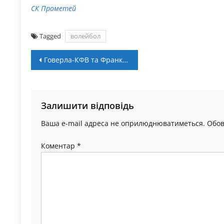
СК Прометей
Tagged
волейбол
Навігація
Говерла-КФВ та Франківськ виграли перший тур чемпіонату України 3х3 в категорії U-23
записів
Залишити відповідь
Ваша e-mail адреса не оприлюднюватиметься.
Обов
Коментар
*