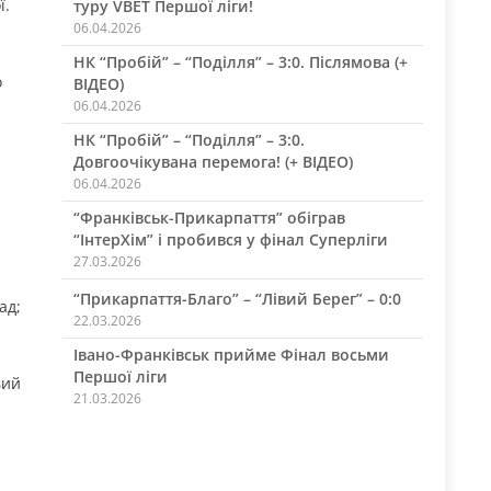
ї.
туру VBET Першої ліги!
06.04.2026
НК “Пробій” – “Поділля” – 3:0. Післямова (+
о
ВІДЕО)
06.04.2026
НК “Пробій” – “Поділля” – 3:0.
Довгоочікувана перемога! (+ ВІДЕО)
06.04.2026
“Франківськ-Прикарпаття” обіграв
“ІнтерХім” і пробився у фінал Суперліги
27.03.2026
“Прикарпаття-Благо” – “Лівий Берег” – 0:0
ад;
22.03.2026
Івано-Франківськ прийме Фінал восьми
Першої ліги
вий
21.03.2026