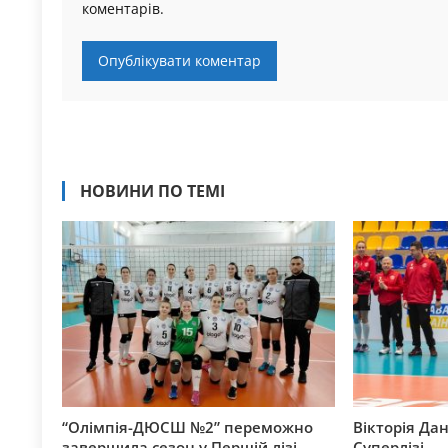
коментарів.
НОВИНИ ПО ТЕМІ
“Олімпія-ДЮСШ №2” переможно
Вікторія Да
завершила сезон у Першій лізі
Суперлізі