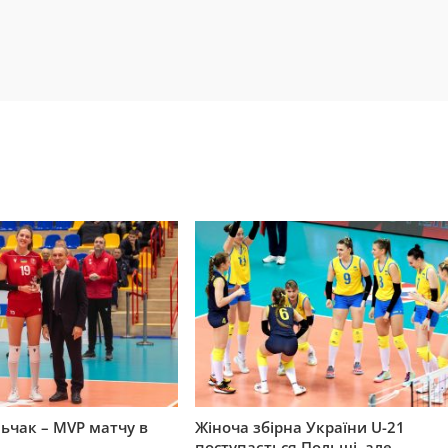
ньчак – MVP матчу в
Жіноча збірна України U-21
поступається Польщі, але