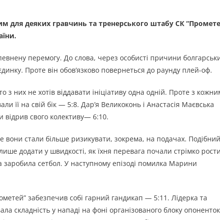
им для деяких гравчинь та тренерського штабу СК “Промет
аїни.
певнену перемогу. До слова, через особисті причини болгарськ
єдинку. Проте він обов’язково повернеться до раунду плей-оф.
 з них не хотів віддавати ініціативу одна одній. Проте з кожни
и її на свій бік — 5:8. Дар’я Великоконь і Анастасія Маєвська
ши відрив свого колективу— 6:10.
е вони стали більше ризикувати, зокрема, на подачах. Подібни
 лише додати у швидкості, як їхня перевага почали стрімко рост
 та заробила сетбол. У наступному епізоді помилка Марини
ометей” забезпечив собі гарний гандикап — 5:11. Лідерка та
ла складність у нападі на фоні організованого блоку опоненток