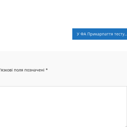
У ФА Прикарпаття тестували потенційних н
’язкові поля позначені
*