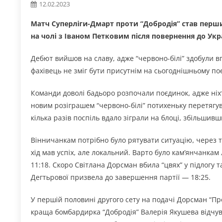
12.02.2023
Матч Суперліги-Дмарт проти “Добродія” став перш
на чолі з Іваном Петковим після повернення до Укр
Дебют вийшов на славу, адже “червоно-білі” здобули в
фахівець не зміг бути присутнім на сьогоднішньому по
Команди доволі бадьоро розпочали поєдинок, адже ніхто
новим розіграшем “червоно-білі” потихеньку перетягувал
кілька разів поспіль вдало зіграли на блоці, збільшив
Вінничанкам потрібно було рятувати ситуацію, через т
хід мав успіх, але локальний. Варто було кам’янчанкам
11:18. Скоро Світлана Дорсман вбила “цвях” у підлогу
Дегтьрової призвела до завершення партії — 18:25.
У першій половині другого сету на подачі Дорсман “Пр
краща бомбардирка “Добродія” Валерія Якушева відчува