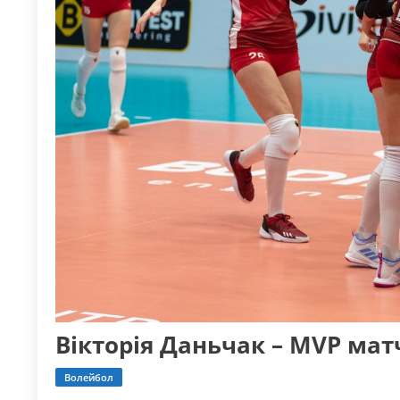
Вікторія Даньчак – MVP мат
Волейбол