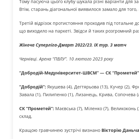
Тому пасуюча цього клубу шукала різні варіанти для за
Втім, старань діагональної виявилося замало для того,
Третій відрізок протистояння проходив під тотальне 
що виходило на паркеті. Звідси й таких розгромний ра
Жіноча Суперлiга-Дмарт 2022/23
,
ІХ тур. 3 матч
Чернівці. Арена “ПВЛУ”. 10 лютого 2023 року
“Добродій-Медуніверситет-ШВСМ” — СК “Прометей” 0-3
“Добродій”:
Якушева (4), Дегтярьова (13), Кучер (2), Фр
Завала (1), Пилипенко (1), Лизанець, Крива, Сопочева 
СК “Прометей”:
Маєвська (7), Міленко (7), Великоконь (
склад.
Кращою гравчинею зустрічі визнано
Вікторію Даньч