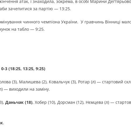
кінчення атак, і знаходила, зокрема, в особі Марини Дегтярьово
 аби зачепитися за партію — 13:25.
домінування чинного чемпіона України. У гравчинь Вінниці мал
хунок на табло — 9:25.
 (18:25, 13:25, 9:25)
олова (3), Малишева (2), Ковальчук (3), Ротар (л) — стартовий скл
(л) — виходили на заміну.
3),
Даньчак (18)
, Хобер (10), Дорсман (12), Нємцева (л) — старто
ак
.