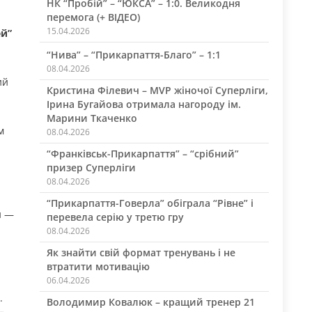
НК “Пробій” – “ЮКСА” – 1:0. Великодня
перемога (+ ВІДЕО)
15.04.2026
ей”
“Нива” – “Прикарпаття-Благо” – 1:1
08.04.2026
ий
Кристина Філевич – MVP жіночої Суперліги,
Ірина Бугайова отримала нагороду ім.
Марини Ткаченко
м
08.04.2026
“Франківськ-Прикарпаття” – “срібний”
призер Суперліги
08.04.2026
й
“Прикарпаття-Говерла” обіграла “Рівне” і
и —
перевела серію у третю гру
08.04.2026
Як знайти свій формат тренувань і не
втратити мотивацію
06.04.2026
.
Володимир Ковалюк – кращий тренер 21