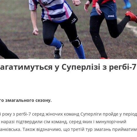
гатимуться у Суперлізі з регбі-7
го змагального сезону.
 року з регбі-7 серед жіночих команд Суперліги пройде у період
і наразі підтвердили сім команд, серед яких і минулорічний
ранківська. Також відзначимо, що третій тур змагань прийматим