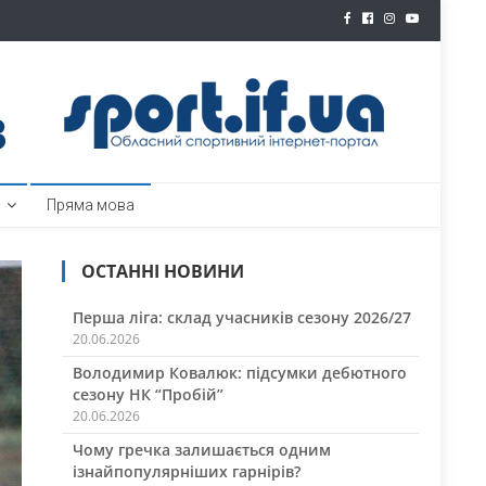
ртал
Пряма мова
ОСТАННІ НОВИНИ
Перша ліга: склад учасників сезону 2026/27
20.06.2026
Володимир Ковалюк: підсумки дебютного
сезону НК “Пробій”
20.06.2026
Чому гречка залишається одним
ізнайпопулярніших гарнірів?