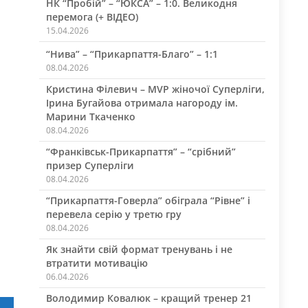
НК “Пробій” – “ЮКСА” – 1:0. Великодня
перемога (+ ВІДЕО)
15.04.2026
“Нива” – “Прикарпаття-Благо” – 1:1
08.04.2026
Кристина Філевич – MVP жіночої Суперліги,
Ірина Бугайова отримала нагороду ім.
Марини Ткаченко
08.04.2026
“Франківськ-Прикарпаття” – “срібний”
призер Суперліги
08.04.2026
“Прикарпаття-Говерла” обіграла “Рівне” і
перевела серію у третю гру
08.04.2026
Як знайти свій формат тренувань і не
втратити мотивацію
06.04.2026
Володимир Ковалюк – кращий тренер 21