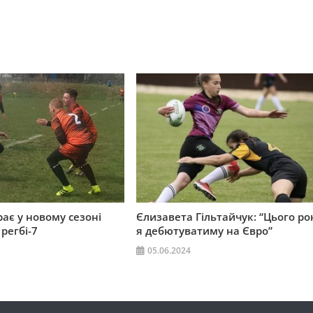
ає у новому сезоні
Єлизавета Гільтайчук: “Цього ро
 регбі-7
я дебютуватиму на Євро”
05.06.2024