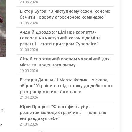
20.06.2026
Віктор Бугра: “В наступному сезоні хочемо
бачити Говерлу агресивною командою”
01.06.2026
Андрій Дроздов: “Цілі Прикарпаття-
Говерли на наступний сезон відомі та
реальні – стати призером Суперліги”
01.06.2026
Літній спортивний костюм чоловічий для
міста та щоденного ритму
19.05.2026
Вікторія Даньчак і Марта Федик – у складі
збірної України на підготовку до дебютного
розіграшу жіночої Ліги націй
21.04.2026
Юрій Процюк: “Філософія клубу —
 з
розвиток молодих гравчинь — повністю
виправдовує себе”
21.04.2026
е