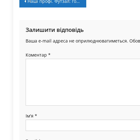
Навігація
Наші профі. Футзал: гольові євровихідні
записів
Залишити відповідь
Ваша e-mail адреса не оприлюднюватиметься.
Обов
Коментар
*
Ім'я
*