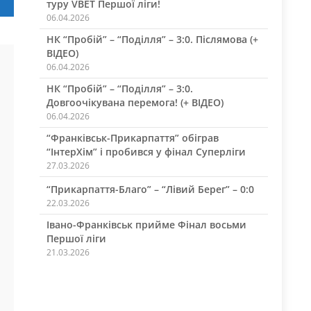
туру VBET Першої ліги!
06.04.2026
НК “Пробій” – “Поділля” – 3:0. Післямова (+
ВІДЕО)
06.04.2026
НК “Пробій” – “Поділля” – 3:0.
Довгоочікувана перемога! (+ ВІДЕО)
06.04.2026
“Франківськ-Прикарпаття” обіграв
“ІнтерХім” і пробився у фінал Суперліги
27.03.2026
“Прикарпаття-Благо” – “Лівий Берег” – 0:0
22.03.2026
Івано-Франківськ прийме Фінал восьми
Першої ліги
21.03.2026