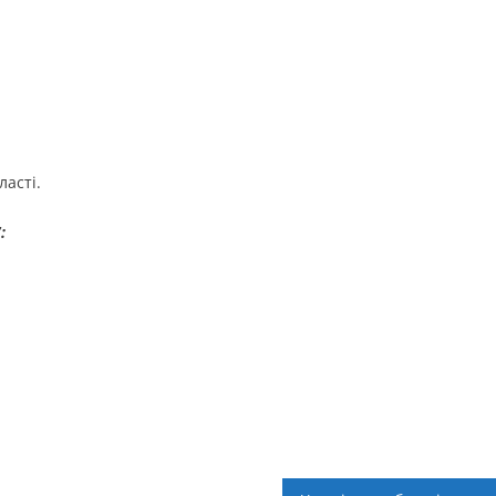
ласті.
: