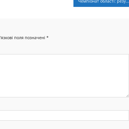
Чемпіонат області: результати VI туру
’язкові поля позначені
*