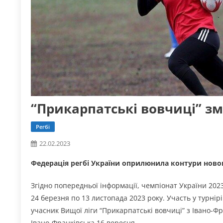
“Прикарпатські вовчиці” зма
Регбі
22.02.2023
Федерація регбі України оприлюнила контури ново
Згідно попередньої інформації, чемпіонат України 2023
24 березня по 13 листопада 2023 року. Участь у турнір
учасник Вищої ліги “Прикарпатські вовчиці” з Івано-Ф
Івано-Франківська 16 вересня.