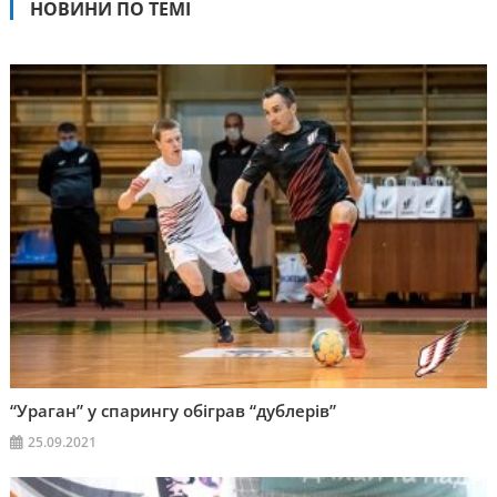
НОВИНИ ПО ТЕМІ
“Ураган” у спарингу обіграв “дублерів”
25.09.2021