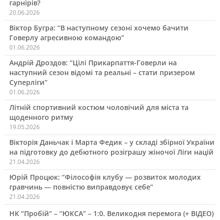
гарнірів?
20.06.2026
Віктор Бугра: “В наступному сезоні хочемо бачити
Говерлу агресивною командою”
01.06.2026
Андрій Дроздов: “Цілі Прикарпаття-Говерли на
наступний сезон відомі та реальні – стати призером
Суперліги”
01.06.2026
Літній спортивний костюм чоловічий для міста та
щоденного ритму
19.05.2026
Вікторія Даньчак і Марта Федик – у складі збірної України
на підготовку до дебютного розіграшу жіночої Ліги націй
21.04.2026
Юрій Процюк: “Філософія клубу — розвиток молодих
гравчинь — повністю виправдовує себе”
21.04.2026
НК “Пробій” – “ЮКСА” – 1:0. Великодня перемога (+ ВІДЕО)