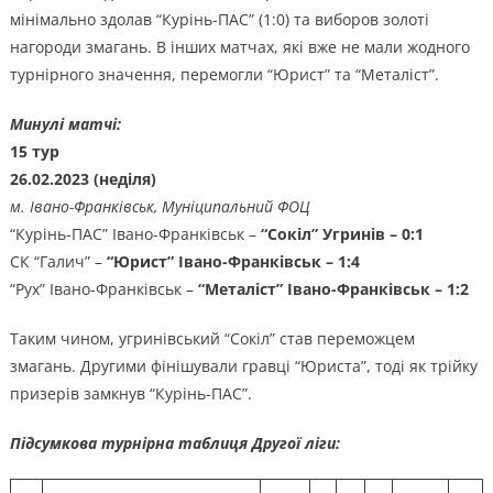
мінімально здолав “Курінь-ПАС” (1:0) та виборов золоті
нагороди змагань. В інших матчах, які вже не мали жодного
турнірного значення, перемогли “Юрист” та “Металіст”.
Минулі матчі:
15 тур
26.02.2023 (неділя)
м. Івано-Франківськ, Муніципальний ФОЦ
“Курінь-ПАС” Івано-Франківськ –
“Сокіл” Угринів – 0:1
СК “Галич” –
“Юрист” Івано-Франківськ – 1:4
“Рух” Івано-Франківськ –
“Металіст” Івано-Франківськ – 1:2
Таким чином, угринівський “Сокіл” став переможцем
змагань. Другими фінішували гравці “Юриста”, тоді як трійку
призерів замкнув “Курінь-ПАС”.
Підсумкова турнірна таблиця Другої ліги: