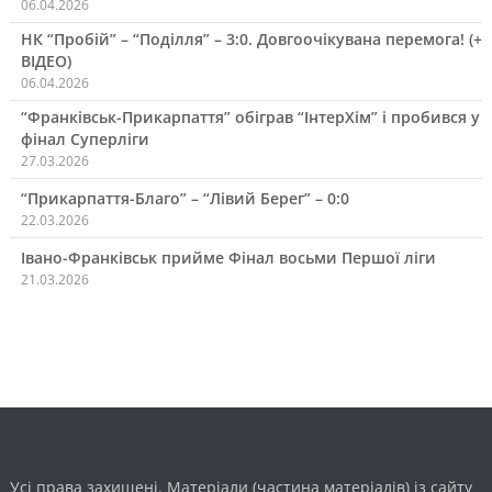
06.04.2026
НК “Пробій” – “Поділля” – 3:0. Довгоочікувана перемога! (+
ВІДЕО)
06.04.2026
“Франківськ-Прикарпаття” обіграв “ІнтерХім” і пробився у
фінал Суперліги
27.03.2026
“Прикарпаття-Благо” – “Лівий Берег” – 0:0
22.03.2026
Івано-Франківськ прийме Фінал восьми Першої ліги
21.03.2026
Усі права захищені. Матеріали (частина матеріалів) із сайту