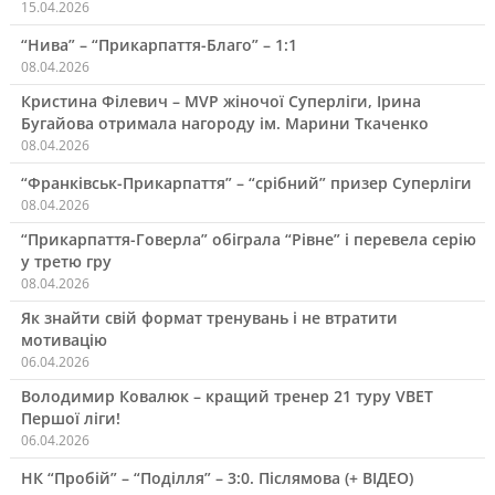
15.04.2026
“Нива” – “Прикарпаття-Благо” – 1:1
08.04.2026
Кристина Філевич – MVP жіночої Суперліги, Ірина
Бугайова отримала нагороду ім. Марини Ткаченко
08.04.2026
“Франківськ-Прикарпаття” – “срібний” призер Суперліги
08.04.2026
“Прикарпаття-Говерла” обіграла “Рівне” і перевела серію
у третю гру
08.04.2026
Як знайти свій формат тренувань і не втратити
мотивацію
06.04.2026
Володимир Ковалюк – кращий тренер 21 туру VBET
Першої ліги!
06.04.2026
НК “Пробій” – “Поділля” – 3:0. Післямова (+ ВІДЕО)