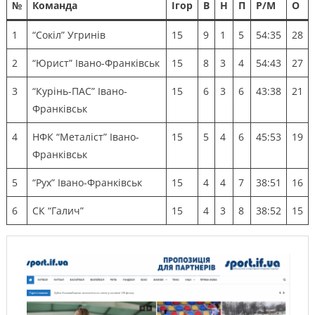
№
Команда
Ігор
В
Н
П
Р/М
О
1
“Сокіл” Угринів
15
9
1
5
54:35
28
2
“Юрист” Івано-Франківськ
15
8
3
4
54:43
27
3
“Курінь-ПАС” Івано-
15
6
3
6
43:38
21
Франківськ
4
НФК “Металіст” Івано-
15
5
4
6
45:53
19
Франківськ
5
“Рух” Івано-Франківськ
15
4
4
7
38:51
16
6
СК “Галич”
15
4
3
8
38:52
15