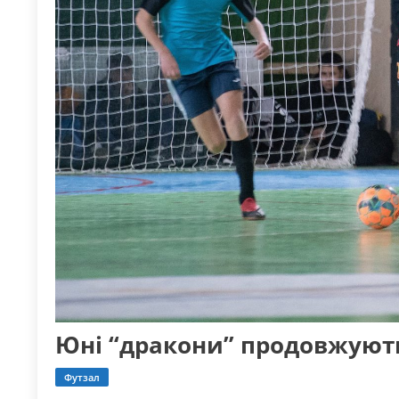
Юні “дракони” продовжують
Футзал