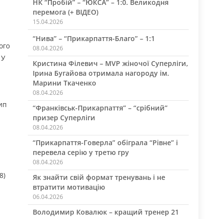
НК “Пробій” – “ЮКСА” – 1:0. Великодня
перемога (+ ВІДЕО)
15.04.2026
“Нива” – “Прикарпаття-Благо” – 1:1
ого
08.04.2026
 У
Кристина Філевич – MVP жіночої Суперліги,
Ірина Бугайова отримала нагороду ім.
Марини Ткаченко
08.04.2026
ип
“Франківськ-Прикарпаття” – “срібний”
призер Суперліги
08.04.2026
“Прикарпаття-Говерла” обіграла “Рівне” і
перевела серію у третю гру
08.04.2026
8)
Як знайти свій формат тренувань і не
втратити мотивацію
06.04.2026
Володимир Ковалюк – кращий тренер 21