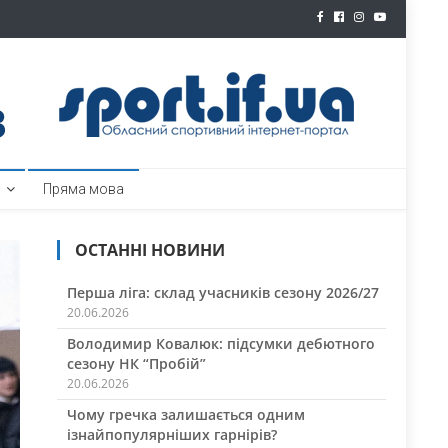
ртал
Пряма мова
ОСТАННІ НОВИНИ
Перша ліга: склад учасників сезону 2026/27
20.06.2026
Володимир Ковалюк: підсумки дебютного
сезону НК “Пробій”
20.06.2026
Чому гречка залишається одним
ізнайпопулярніших гарнірів?