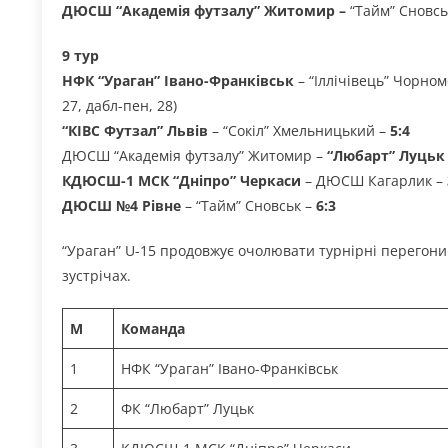
ДЮСШ “Академія футзалу” Житомир –
“Тайм” Сновсь
9 тур
НФК “Ураган” Івано-Франківськ
– “Іллічівець” Чорно
27, дабл-пен, 28)
“КІВС Футзал” Львів
– “Сокіл” Хмельницький –
5:4
ДЮСШ “Академія футзалу” Житомир –
“Любарт” Луцьк 
КДЮСШ-1 МСК “Дніпро” Черкаси
– ДЮСШ Кагарлик –
ДЮСШ №4 Рівне
– “Тайм” Сновськ –
6:3
“Ураган” U-15 продовжує очолювати турнірні перегони В
зустрічах.
М
Команда
1
НФК “Ураган” Івано-Франківськ
2
ФК “Любарт” Луцьк