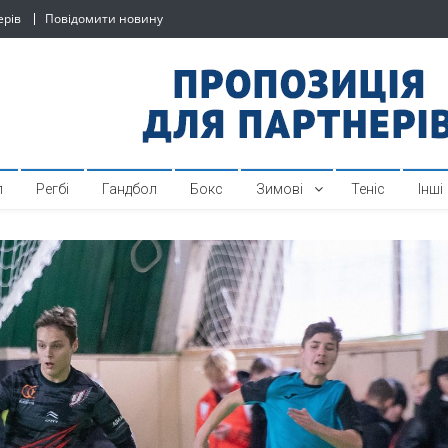
ерів
Повідомити новину
й спортивний інтернет-по
л
Регбі
Гандбол
Бокс
Зимові
Теніс
Інші