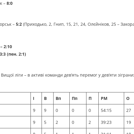
к –
8:0
морськ –
5:2
(Приходько, 2, Гнип, 15, 21, 24, Олєйніков, 25 – Закор
– 2:10
3:3 (пен. 2:1)
ищої ліги – в активі команди дев’ять перемог у дев’яти зіграни
І
В
Вп
Пп
П
РМ
О
9
9
0
0
0
54:15
27
9
5
2
0
2
39:23
19