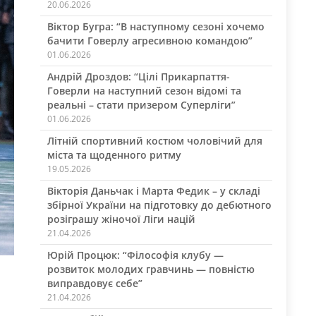
20.06.2026
Віктор Бугра: “В наступному сезоні хочемо
бачити Говерлу агресивною командою”
01.06.2026
Андрій Дроздов: “Цілі Прикарпаття-
Говерли на наступний сезон відомі та
реальні – стати призером Суперліги”
01.06.2026
Літній спортивний костюм чоловічий для
міста та щоденного ритму
19.05.2026
Вікторія Даньчак і Марта Федик – у складі
збірної України на підготовку до дебютного
розіграшу жіночої Ліги націй
21.04.2026
Юрій Процюк: “Філософія клубу —
розвиток молодих гравчинь — повністю
виправдовує себе”
21.04.2026