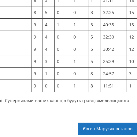
8
5
1
1
1
31:11
18
8
5
0
0
3
32:25
15
9
4
1
1
3
40:35
15
9
4
0
0
5
32:30
12
9
4
0
0
5
30:42
12
9
3
0
1
5
25:29
10
9
1
0
0
8
24:57
3
9
0
0
1
8
11:51
1
атчі. Суперниками наших хлопців будуть гравці хмельницького
Євген Марусяк встановив рекорд у Ворохті