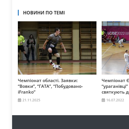
НОВИНИ ПО ТЕМІ
Чемпіонат області. Заявки:
Чемпіонат Є
“Вовки”, “ГАТА”, “Побудовано-
“ураганівці”
iFranko”
святкують д
21.11.2025
16.07.2022