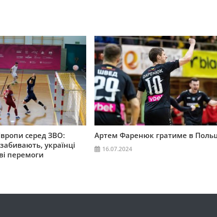
вропи серед ЗВО:
Артем Фаренюк гратиме в Поль
 забивають, українці
16.07.2024
ві перемоги