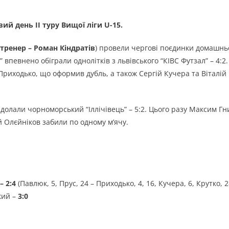
ий день ІІ туру Вищої ліги U-15.
тренер – Роман Кіндратів
) провели чергові поєдинки домашнь
 впевнено обіграли однолітків з львівського “КІВС Футзал” – 4:2.
Приходько, що оформив дубль, а також Сергій Кучера та Віталій
здолали чорноморський “Іллічівець” – 5:2. Цього разу Максим Гн
й Олєйніков забили по одному м’ячу.
– 2:4
(Павлюк, 5, Прус, 24 – Приходько, 4, 16, Кучера, 6, Крутко, 2
кий –
3:0