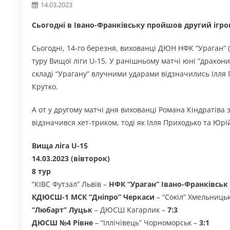
14.03.2023
Сьогодні в Івано-Франківську пройшов другий ігров
Сьогодні, 14-го березня, вихованці ДЮН НФК “Ураган” (
туру Вищої ліги U-15. У ранішньому матчі юні “дракони”
складі “Урагану” влучними ударами відзначились Ілля 
Крутко.
А от у другому матчі дня вихованці Романа Кіндратіва 
відзначився хет-триком, тоді як Ілля Приходько та Юрі
Вища ліга U-15
14.03.2023 (вівторок)
8 тур
“КІВС Футзал” Львів –
НФК “Ураган” Івано-Франківськ 
КДЮСШ-1 МСК “Дніпро” Черкаси
– “Сокіл” Хмельниць
“Любарт” Луцьк
– ДЮСШ Кагарлик –
7:3
ДЮСШ №4 Рівне
– “Іллічівець” Чорноморськ –
3:1