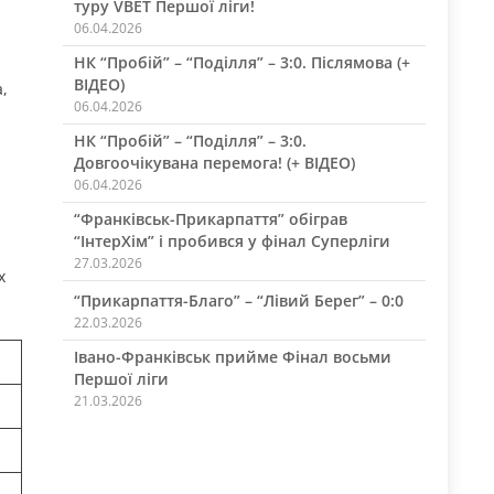
туру VBET Першої ліги!
06.04.2026
НК “Пробій” – “Поділля” – 3:0. Післямова (+
ВІДЕО)
а,
06.04.2026
НК “Пробій” – “Поділля” – 3:0.
Довгоочікувана перемога! (+ ВІДЕО)
06.04.2026
“Франківськ-Прикарпаття” обіграв
“ІнтерХім” і пробився у фінал Суперліги
27.03.2026
х
“Прикарпаття-Благо” – “Лівий Берег” – 0:0
22.03.2026
Івано-Франківськ прийме Фінал восьми
Першої ліги
21.03.2026