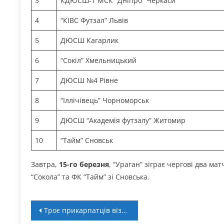
3
КДЮСШ-1 МСК “Дніпро” Черкаси
4
“КІВС Футзал” Львів
5
ДЮСШ Кагарлик
6
“Сокіл” Хмельницький
7
ДЮСШ №4 Рівне
8
“Іллічівець” Чорноморськ
9
ДЮСШ “Академія футзалу” Житомир
10
“Тайм” Сновськ
Завтра,
15-го березня
, “Ураган” зіграє чергові два м
“Сокола” та ФК “Тайм” зі Сновська.
Навігація
Троє прикарпатців візьмуть участь у НТЗ юнацької збірної України U-19