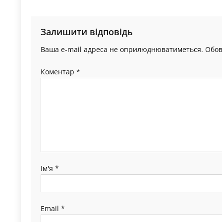
записів
Залишити відповідь
Ваша e-mail адреса не оприлюднюватиметься.
Обов
Коментар
*
Ім'я
*
Email
*