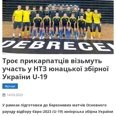
Троє прикарпатців візьмуть
участь у НТЗ юнацької збірної
України U-19
Футзал
14.03.2023
У рамках підготовки до березневих матчів Основного
раунду відбору Євро-2023 (U-19) юніорська збірна України