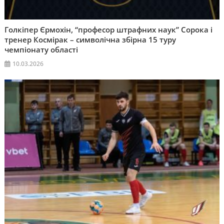
Голкіпер Єрмохін, “професор штрафних наук” Сорока і
тренер Космірак – символічна збірна 15 туру
чемпіонату області
10.03.2026