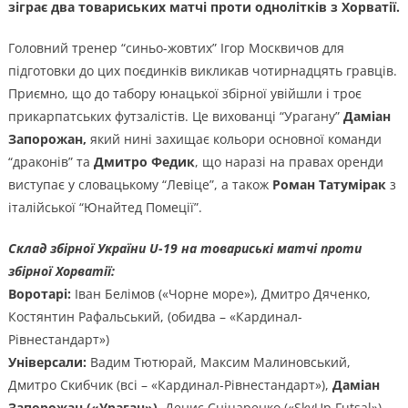
зіграє два товариських матчі проти однолітків з Хорватії.
Головний тренер “синьо-жовтих” Ігор Москвичов для
підготовки до цих поєдинків викликав чотирнадцять гравців.
Приємно, що до табору юнацької збірної увійшли і троє
прикарпатських футзалістів. Це вихованці “Урагану”
Даміан
Запорожан,
який нині захищає кольори основної команди
“драконів” та
Дмитро Федик
, що наразі на правах оренди
виступає у словацькому “Левіце”, а також
Роман Татумірак
з
італійської “Юнайтед Помеції”.
Склад збірної України U-19 на товариські матчі проти
збірної Хорватії:
Воротарі:
Іван Белімов («Чорне море»), Дмитро Дяченко,
Костянтин Рафальський, (обидва – «Кардинал-
Рівнестандарт»)
Універсали:
Вадим Тютюрай, Максим Малиновський,
Дмитро Скибчик (всі – «Кардинал-Рівнестандарт»),
Даміан
Запорожан («Ураган»)
, Денис Сніцаренко («SkyUp Futsal»),