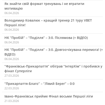
Як знайти свій формат тренувань і не втратити
мотивацію
06.04.2026
Володимир Ковалюк – кращий тренер 21 туру VBET
Першої ліги!
06.04.2026
НК “Пробій” – “Поділля” – 3:0. Післямова (+ ВІДЕО)
06.04.2026
НК “Пробій” – “Поділля” – 3:0. Довгоочікувана перемога! (+
ВІДЕО)
06.04.2026
“Франківськ-Прикарпаття” обіграв “ІнтерХім” і пробився у
фінал Суперліги
27.03.2026
“Прикарпаття-Благо” – “Лівий Берег” – 0:0
22.03.2026
Івано-Франківськ прийме Фінал восьми Першої ліги
21.03.2026