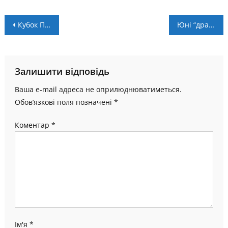
Навігація
Кубок Підгір’я: “Прикарпаття-Тепловик” стартував з перемоги
Юні “дракони” продовжують перемагати у Вищій лізі U-15
записів
Залишити відповідь
Ваша e-mail адреса не оприлюднюватиметься.
Обов’язкові поля позначені
*
Коментар
*
Ім'я
*