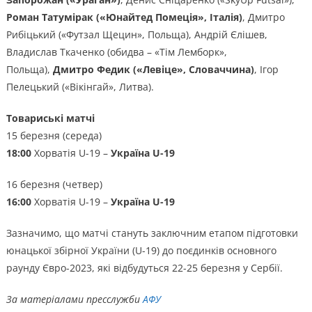
Роман Татумірак («Юнайтед Помеція», Італія)
, Дмитро
Рибіцький («Футзал Щецин», Польща), Андрій Єлішев,
Владислав Ткаченко (обидва – «Тім Лемборк»,
Польща),
Дмитро Федик («Левіце», Словаччина)
, Ігор
Пелецький («Вікінгай», Литва).
Товариські матчі
15 березня (середа)
18:00
Хорватія U-19 –
Україна U-19
16 березня (четвер)
16:00
Хорватія U-19 –
Україна U-19
Зазначимо, що матчі стануть заключним етапом підготовки
юнацької збірної України (U-19) до поєдинків основного
раунду Євро-2023, які відбудуться 22-25 березня у Сербії.
За матеріалами пресслужби
АФУ