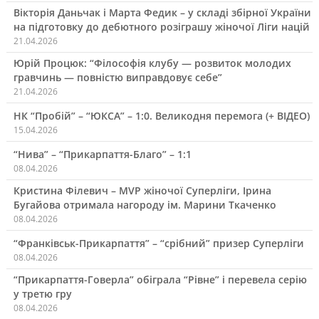
Вікторія Даньчак і Марта Федик – у складі збірної України
на підготовку до дебютного розіграшу жіночої Ліги націй
21.04.2026
Юрій Процюк: “Філософія клубу — розвиток молодих
гравчинь — повністю виправдовує себе”
21.04.2026
НК “Пробій” – “ЮКСА” – 1:0. Великодня перемога (+ ВІДЕО)
15.04.2026
“Нива” – “Прикарпаття-Благо” – 1:1
08.04.2026
Кристина Філевич – MVP жіночої Суперліги, Ірина
Бугайова отримала нагороду ім. Марини Ткаченко
08.04.2026
“Франківськ-Прикарпаття” – “срібний” призер Суперліги
08.04.2026
“Прикарпаття-Говерла” обіграла “Рівне” і перевела серію
у третю гру
08.04.2026