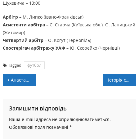
Шухевича – 13:00
Арбітр
– М. Липко (Івано-Франківськ)
Асистенти арбітра
– С. Старча (Київська обл.), О. Лапицький
(Житомир)
Четвертий арбітр
– О. Когут (Тернопіль)
Спостерігач арбітражу УАФ
– Ю. Скорейко (Чернівці)
Tagged
футбол
Навігація
Анастасія Романюк працюватиме на матчі лідерів жіночої Вищої ліги
Історія створення суші. Що відомо Arasaka sushi
записів
Залишити відповідь
Ваша e-mail адреса не оприлюднюватиметься.
Обов’язкові поля позначені
*