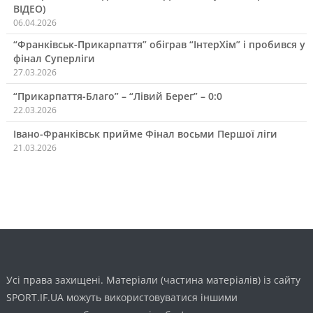
ВІДЕО)
06.04.2026
“Франківськ-Прикарпаття” обіграв “ІнтерХім” і пробився у
фінал Суперліги
27.03.2026
“Прикарпаття-Благо” – “Лівий Берег” – 0:0
22.03.2026
Івано-Франківськ прийме Фінал восьми Першої ліги
21.03.2026
Усі права захищені. Матеріали (частина матеріалів) із сайту
SPORT.IF.UA можуть використовуватися іншими