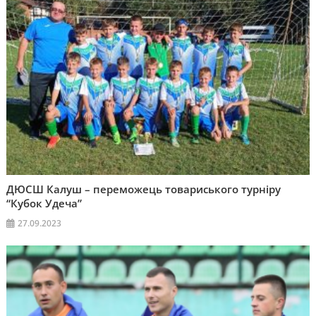
ДЮСШ Калуш – переможець товариського турніру
“Кубок Удеча”
27.09.2023