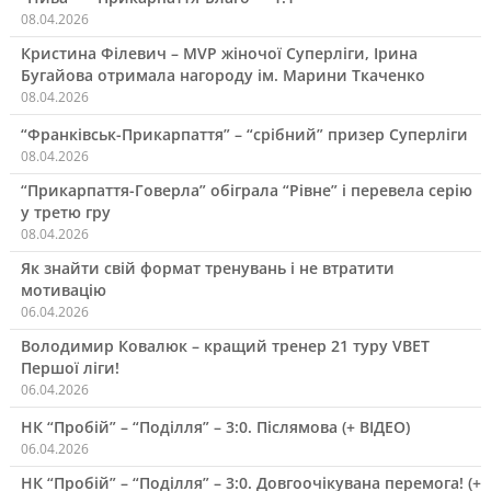
08.04.2026
Кристина Філевич – MVP жіночої Суперліги, Ірина
Бугайова отримала нагороду ім. Марини Ткаченко
08.04.2026
“Франківськ-Прикарпаття” – “срібний” призер Суперліги
08.04.2026
“Прикарпаття-Говерла” обіграла “Рівне” і перевела серію
у третю гру
08.04.2026
Як знайти свій формат тренувань і не втратити
мотивацію
06.04.2026
Володимир Ковалюк – кращий тренер 21 туру VBET
Першої ліги!
06.04.2026
НК “Пробій” – “Поділля” – 3:0. Післямова (+ ВІДЕО)
06.04.2026
НК “Пробій” – “Поділля” – 3:0. Довгоочікувана перемога! (+