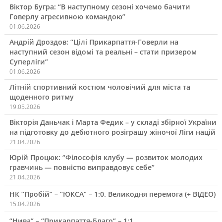
Віктор Бугра: “В наступному сезоні хочемо бачити
Говерлу агресивною командою”
01.06.2026
Андрій Дроздов: “Цілі Прикарпаття-Говерли на
наступний сезон відомі та реальні – стати призером
Суперліги”
01.06.2026
Літній спортивний костюм чоловічий для міста та
щоденного ритму
19.05.2026
Вікторія Даньчак і Марта Федик – у складі збірної України
на підготовку до дебютного розіграшу жіночої Ліги націй
21.04.2026
Юрій Процюк: “Філософія клубу — розвиток молодих
гравчинь — повністю виправдовує себе”
21.04.2026
НК “Пробій” – “ЮКСА” – 1:0. Великодня перемога (+ ВІДЕО)
15.04.2026
“Нива” – “Прикарпаття-Благо” – 1:1