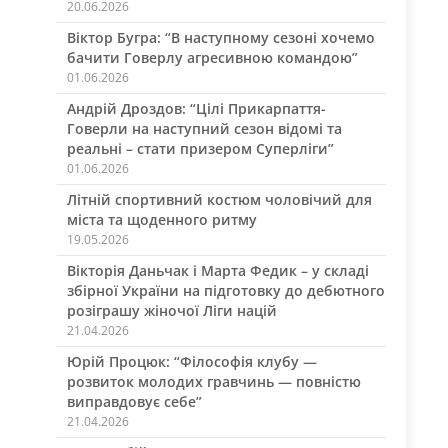
20.06.2026
Віктор Бугра: “В наступному сезоні хочемо
бачити Говерлу агресивною командою”
01.06.2026
Андрій Дроздов: “Цілі Прикарпаття-
Говерли на наступний сезон відомі та
реальні – стати призером Суперліги”
01.06.2026
Літній спортивний костюм чоловічий для
міста та щоденного ритму
19.05.2026
Вікторія Даньчак і Марта Федик – у складі
збірної України на підготовку до дебютного
розіграшу жіночої Ліги націй
21.04.2026
Юрій Процюк: “Філософія клубу —
розвиток молодих гравчинь — повністю
виправдовує себе”
21.04.2026