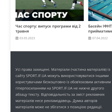
Час спорту: випуск програми від 2
Басейн ІФНТ
травня
прийматиме
03.05.2023
07.04.2022
Усі права захищені. Матеріали (частина матеріалів) із
сайту SPORT.IF.UA можуть використовуватися іншими
користувачами безкоштовно із обов’язковим активним
гіперпосиланням на SPORT.IF.UA не нижче другого
абзацу тексту. Відповідальність за зміст рекламних
матеріалів несе рекламодавець. Думка авторів
матеріалів може не збігатися з позицією редакції.