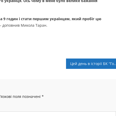
го українця. Ось чому в мене було велике бажання
за 9 годин і стати першим українцем, який пробіг цю
 доповнив Микола Таран.
Цей день в історії БК “Говерла”:
’язкові поля позначені
*