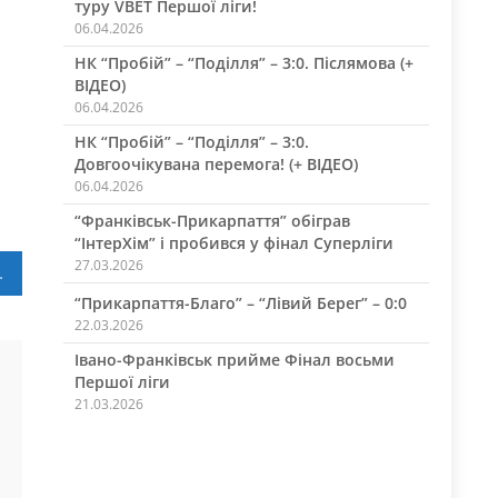
туру VBET Першої ліги!
06.04.2026
НК “Пробій” – “Поділля” – 3:0. Післямова (+
ВІДЕО)
06.04.2026
НК “Пробій” – “Поділля” – 3:0.
Довгоочікувана перемога! (+ ВІДЕО)
06.04.2026
“Франківськ-Прикарпаття” обіграв
“ІнтерХім” і пробився у фінал Суперліги
27.03.2026
 25 травня
“Прикарпаття-Благо” – “Лівий Берег” – 0:0
22.03.2026
Івано-Франківськ прийме Фінал восьми
Першої ліги
21.03.2026