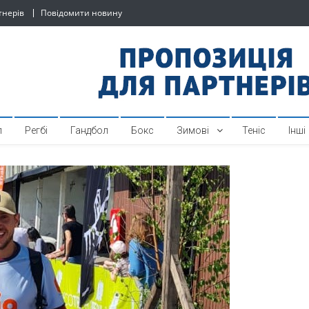
тнерів
Повідомити новину
й спортивний інтернет-по
л
Регбі
Гандбол
Бокс
Зимові
Теніс
Інші