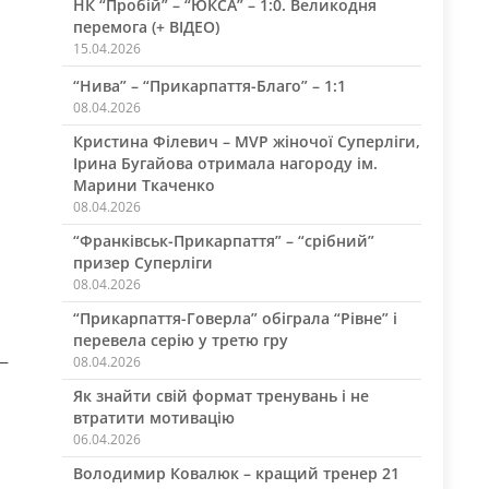
НК “Пробій” – “ЮКСА” – 1:0. Великодня
перемога (+ ВІДЕО)
15.04.2026
“Нива” – “Прикарпаття-Благо” – 1:1
08.04.2026
Кристина Філевич – MVP жіночої Суперліги,
Ірина Бугайова отримала нагороду ім.
Марини Ткаченко
08.04.2026
“Франківськ-Прикарпаття” – “срібний”
призер Суперліги
08.04.2026
“Прикарпаття-Говерла” обіграла “Рівне” і
перевела серію у третю гру
 —
08.04.2026
Як знайти свій формат тренувань і не
втратити мотивацію
06.04.2026
Володимир Ковалюк – кращий тренер 21