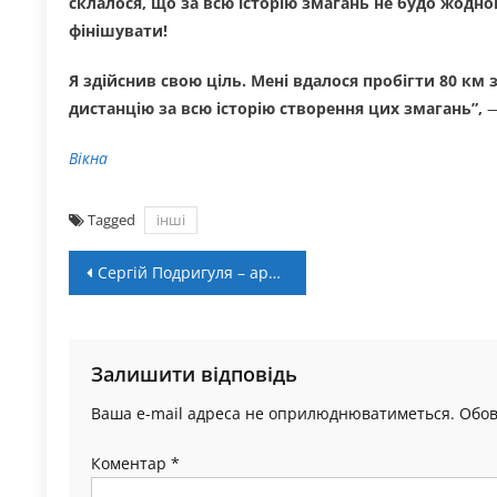
склалося, що за всю історію змагань не будо жодно
фінішувати!
Я здійснив свою ціль. Мені вдалося пробігти 80 км 
дистанцію за всю історію створення цих змагань”,
—
Вікна
Tagged
інші
Навігація
Сергій Подригуля – арбітр матчу «Чернігів-ШВСМ» – «Прикарпаття-ЗСУ»
записів
Залишити відповідь
Ваша e-mail адреса не оприлюднюватиметься.
Обов
Коментар
*