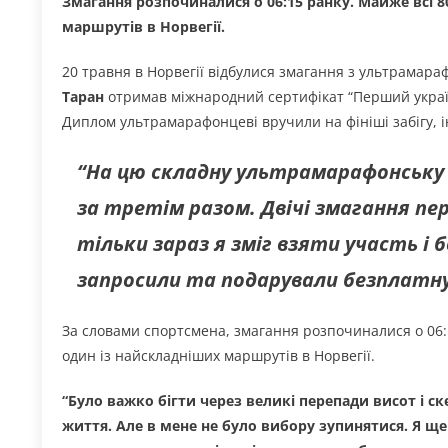
Змагання розпочиналися о 06:15 ранку. Майже всі 80
маршрутів в Норвегії.
20 травня в Норвегії відбулися змагання з ультрамарафо
Таран
отримав міжнародний сертифікат “Перший україн
Диплом ультрамарафонцеві вручили на фініші забігу,
“На цю складну ультрамарафонську
за третім разом. Двічі змагання пер
тільки зараз я зміг взяти участь і 
запросили та подарували безплатн
За словами спортсмена, змагання розпочиналися о 06:
один із найскладніших маршрутів в Норвегії.
“Було важко бігти через великі перепади висот і ск
життя. Але в мене не було вибору зупинятися. Я ще