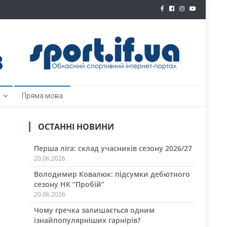
ртал
Пряма мова
ОСТАННІ НОВИНИ
Перша ліга: склад учасників сезону 2026/27
20.06.2026
Володимир Ковалюк: підсумки дебютного
сезону НК “Пробій”
20.06.2026
Чому гречка залишається одним
ізнайпопулярніших гарнірів?