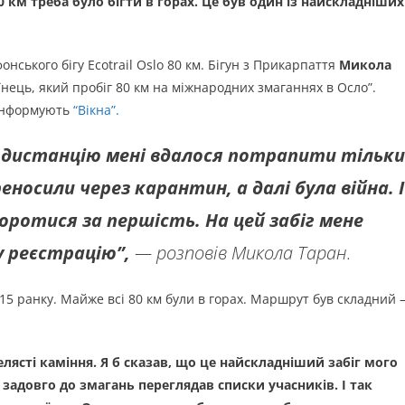
 км треба було бігти в горах. Це був один із найскладніших
нського бігу Ecotrail Oslo 80 км. Бігун з Прикарпаття
Микола
ець, який пробіг 80 км на міжнародних змаганнях в Осло”.
 інформують
“Вікна”.
 дистанцію мені вдалося потрапити тільки
еносили через карантин, а далі була війна. І
боротися за першість. На цей забіг мене
у реєстрацію”,
— розповів Микола Таран.
15 ранку. Майже всі 80 км були в горах. Маршрут був складний
елясті каміння. Я б сказав, що це найскладніший забіг мого
 задовго до змагань переглядав списки учасників. І так