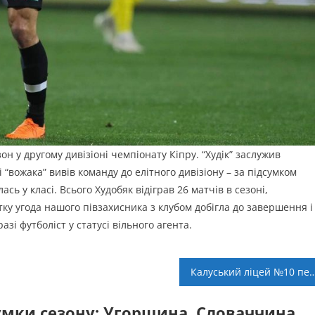
он у другому дивізіоні чемпіонату Кіпру. “Худік” заслужив
суі “вожака” вивів команду до елітного дивізіону – за підсумком
ь у класі. Всього Худобяк відіграв 26 матчів в сезоні,
у угода нашого півзахисника з клубом добігла до завершення і
зі футболіст у статусі вільного агента.
Калуський ліцей №10 переміг у “Кубку Короля
умки сезону: Угорщина, Словаччина,