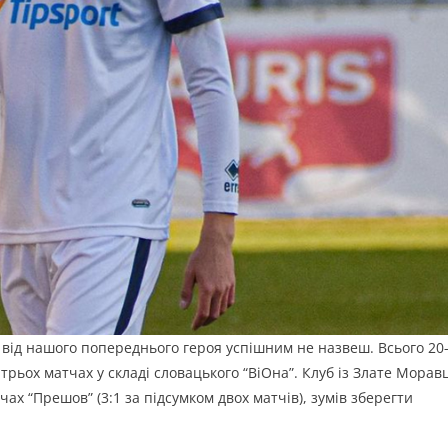
 від нашого попереднього героя успішним не назвеш. Всього 20
 трьох матчах у складі словацького “ВіОна”. Клуб із Злате Морав
ах “Прешов” (3:1 за підсумком двох матчів), зумів зберегти