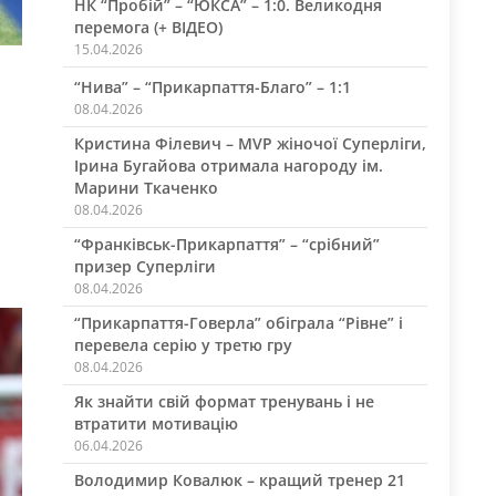
НК “Пробій” – “ЮКСА” – 1:0. Великодня
перемога (+ ВІДЕО)
15.04.2026
“Нива” – “Прикарпаття-Благо” – 1:1
08.04.2026
Кристина Філевич – MVP жіночої Суперліги,
Ірина Бугайова отримала нагороду ім.
Марини Ткаченко
08.04.2026
“Франківськ-Прикарпаття” – “срібний”
призер Суперліги
08.04.2026
“Прикарпаття-Говерла” обіграла “Рівне” і
перевела серію у третю гру
08.04.2026
Як знайти свій формат тренувань і не
втратити мотивацію
06.04.2026
Володимир Ковалюк – кращий тренер 21