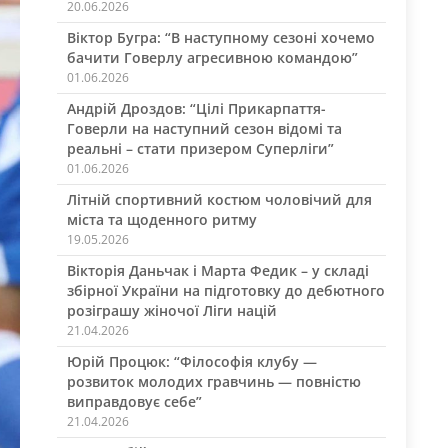
20.06.2026
Віктор Бугра: “В наступному сезоні хочемо
бачити Говерлу агресивною командою”
01.06.2026
Андрій Дроздов: “Цілі Прикарпаття-
Говерли на наступний сезон відомі та
реальні – стати призером Суперліги”
01.06.2026
Літній спортивний костюм чоловічий для
міста та щоденного ритму
19.05.2026
Вікторія Даньчак і Марта Федик – у складі
збірної України на підготовку до дебютного
розіграшу жіночої Ліги націй
21.04.2026
Юрій Процюк: “Філософія клубу —
розвиток молодих гравчинь — повністю
виправдовує себе”
21.04.2026