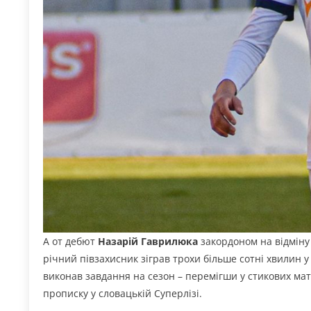
А от дебют
Назарій Гаврилюка
закордоном на відміну
річний півзахисник зіграв трохи більше сотні хвилин у
виконав завдання на сезон – перемігши у стикових матч
прописку у словацькій Суперлізі.