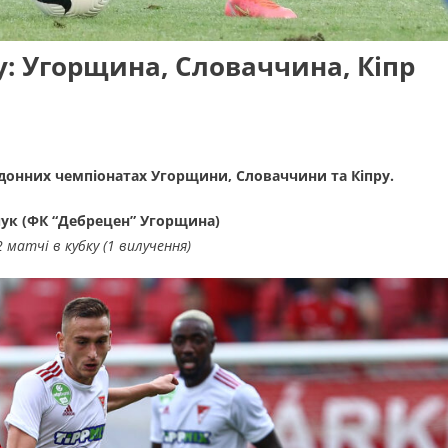
у: Угорщина, Словаччина, Кіпр
донних чемпіонатах Угорщини, Словаччини та Кіпру.
ук (ФК “Дебрецен” Угорщина)
2 матчі в кубку (1 вилучення)