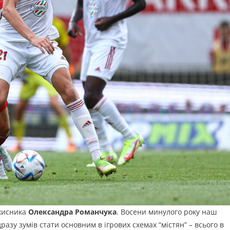
ахисника
Олександра Романчука
. Восени минулого року наш
азу зумів стати основним в ігрових схемах “містян” – всього в