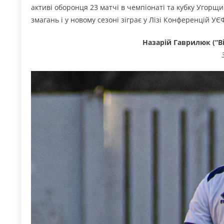
активі оборонця 23 матчі в чемпіонаті та кубку Угорщ
змагань і у новому сезоні зіграє у Лізі Конференцій УЄ
Назарій Гаврилюк (“В