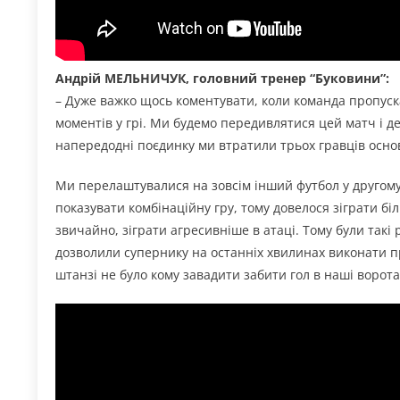
Андрій МЕЛЬНИЧУК, головний тренер “Буковини”:
– Дуже важко щось коментувати, коли команда пропуска
моментів у грі. Ми будемо передивлятися цей матч і д
напередодні поєдинку ми втратили трьох гравців осно
Ми перелаштувалися на зовсім інший футбол у другому 
показувати комбінаційну гру, тому довелося зіграти бі
звичайно, зіграти агресивніше в атаці. Тому були такі
дозволили супернику на останніх хвилинах виконати 
штанзі не було кому завадити забити гол в наші ворота