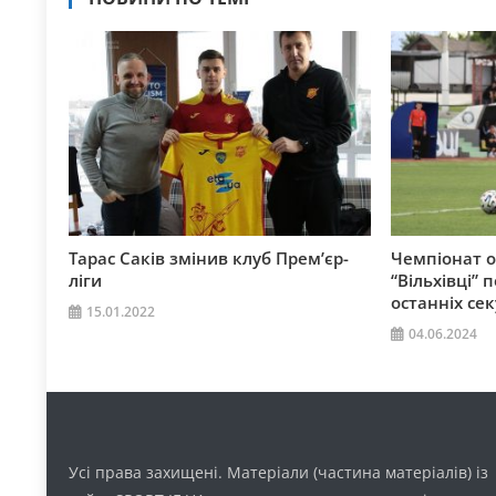
Тарас Саків змінив клуб Прем’єр-
Чемпіонат об
ліги
“Вільхівці”
останніх сек
15.01.2022
04.06.2024
Усі права захищені. Матеріали (частина матеріалів) із