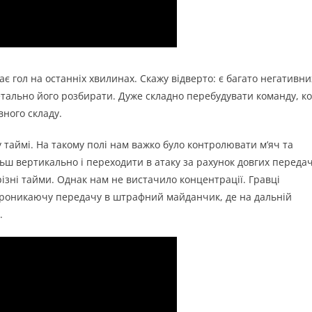
є гол на останніх хвилинах. Скажу відверто: є багато негативни
етально його розбирати. Дуже складно перебудувати команду, к
вного складу.
таймі. На такому полі нам важко було контролювати м’яч та
льш вертикально і переходити в атаку за рахунок довгих передач 
 різні тайми. Однак нам не вистачило концентрації. Гравці
проникаючу передачу в штрафний майданчик, де на дальній
.