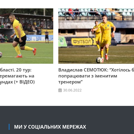
ласті. 20 тур:
Владислав СЕМОТЮК: “Хотілось 
 перемагають на
попрацювати з іменитим
ундах (+ ВІДЕО)
тренером”
30.06.2022
МИ У СОЦІАЛЬНИХ МЕРЕЖАХ