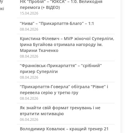
му
НК “Пробій” – “ЮКСА” – 1:0. Великодня
перемога (+ ВІДЕО)
кі
15.04.2026
“Нива” – “Прикарпаття-Благо” – 1:1
08.04.2026
Кристина Філевич – MVP жіночої Суперліги,
Ірина Бугайова отримала нагороду ім.
Марини Ткаченко
08.04.2026
“Франківськ-Прикарпаття” – “срібний”
призер Суперліги
08.04.2026
“Прикарпаття-Говерла” обіграла “Рівне” і
перевела серію у третю гру
08.04.2026
Як знайти свій формат тренувань і не
втратити мотивацію
06.04.2026
Володимир Ковалюк – кращий тренер 21