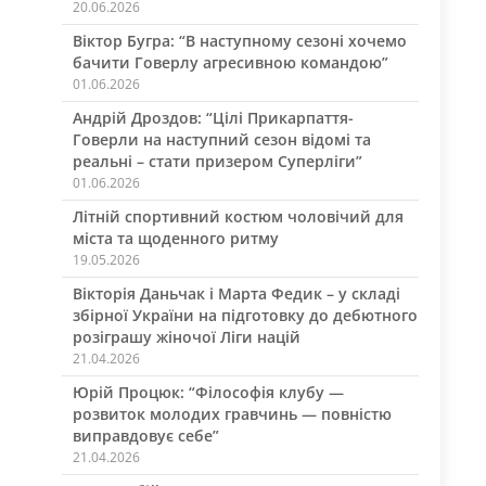
20.06.2026
Віктор Бугра: “В наступному сезоні хочемо
бачити Говерлу агресивною командою”
01.06.2026
Андрій Дроздов: “Цілі Прикарпаття-
Говерли на наступний сезон відомі та
реальні – стати призером Суперліги”
01.06.2026
Літній спортивний костюм чоловічий для
міста та щоденного ритму
19.05.2026
Вікторія Даньчак і Марта Федик – у складі
збірної України на підготовку до дебютного
розіграшу жіночої Ліги націй
21.04.2026
Юрій Процюк: “Філософія клубу —
розвиток молодих гравчинь — повністю
виправдовує себе”
21.04.2026