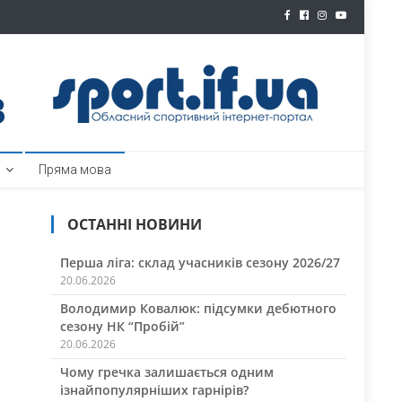
ртал
Пряма мова
ОСТАННІ НОВИНИ
Перша ліга: склад учасників сезону 2026/27
20.06.2026
Володимир Ковалюк: підсумки дебютного
сезону НК “Пробій”
20.06.2026
Чому гречка залишається одним
ізнайпопулярніших гарнірів?