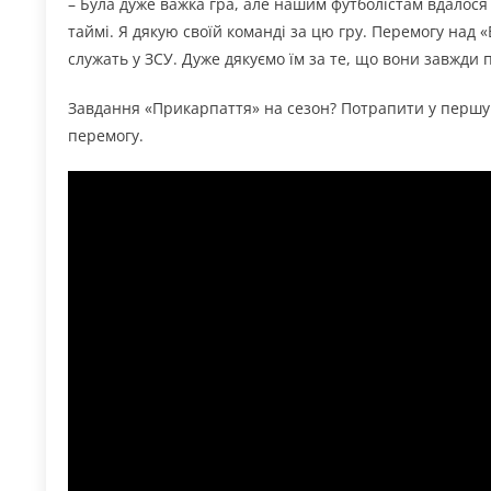
– Була дуже важка гра, але нашим футболістам вдалося
таймі. Я дякую своїй команді за цю гру. Перемогу над
служать у ЗСУ. Дуже дякуємо їм за те, що вони завжди 
Завдання «Прикарпаття» на сезон? Потрапити у першу 
перемогу.