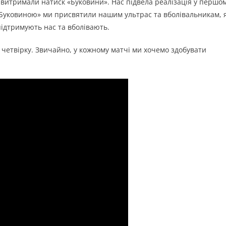
 витримали натиск «Буковини». Нас підвела реалізація у першо
 «Буковиною» ми присвятили нашим ультрас та вболівальникам, я
підтримують нас та вболівають.
четвірку. Звичайно, у кожному матчі ми хочемо здобувати