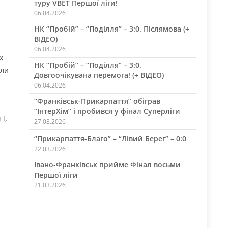
туру VBET Першої ліги!
06.04.2026
НК “Пробій” – “Поділля” – 3:0. Післямова (+
ВІДЕО)
06.04.2026
х
НК “Пробій” – “Поділля” – 3:0.
оли
Довгоочікувана перемога! (+ ВІДЕО)
06.04.2026
“Франківськ-Прикарпаття” обіграв
“ІнтерХім” і пробився у фінал Суперліги
і,
27.03.2026
“Прикарпаття-Благо” – “Лівий Берег” – 0:0
22.03.2026
Івано-Франківськ прийме Фінал восьми
Першої ліги
21.03.2026