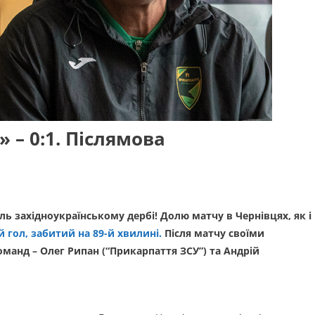
 – 0:1. Післямова
ль західноукраїнському дербі! Долю матчу в Чернівцях, як і
 гол, забитий на 89-й хвилині.
Після матчу своїми
манд – Олег Рипан (“Прикарпаття ЗСУ”) та Андрій