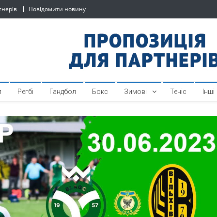
тнерів
Повідомити новину
й спортивний інтернет-по
л
Регбі
Гандбол
Бокс
Зимові
Теніс
Інші