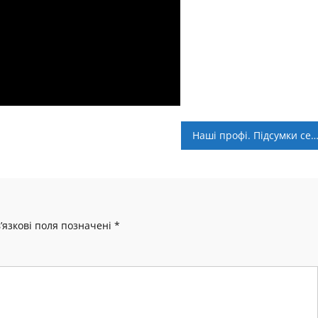
Наші профі. Підсумки сезону: У
’язкові поля позначені
*