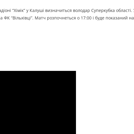
діоні “Хімік” у Калуші визначиться володар Суперкубка області. 
а ФК “Вільхівці”. Матч розпочнеться о 17:00 і буде показаний на