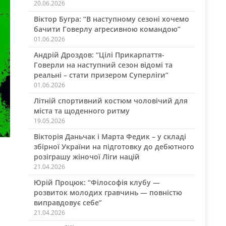
20.06.2026
Віктор Бугра: “В наступному сезоні хочемо
бачити Говерлу агресивною командою”
01.06.2026
Андрій Дроздов: “Цілі Прикарпаття-
Говерли на наступний сезон відомі та
реальні – стати призером Суперліги”
01.06.2026
Літній спортивний костюм чоловічий для
міста та щоденного ритму
19.05.2026
Вікторія Даньчак і Марта Федик – у складі
збірної України на підготовку до дебютного
розіграшу жіночої Ліги націй
21.04.2026
Юрій Процюк: “Філософія клубу —
розвиток молодих гравчинь — повністю
виправдовує себе”
21.04.2026