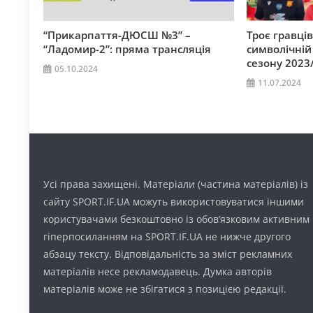
“Прикарпаття-ДЮСШ №3” –
Троє гравців
“Ладомир-2”: пряма трансляція
символічній 
сезону 2023
05.10.2024
11.07.2024
Усі права захищені. Матеріали (частина матеріалів) із
сайту SPORT.IF.UA можуть використовуватися іншими
користувачами безкоштовно із обов’язковим активним
гіперпосиланням на SPORT.IF.UA не нижче другого
абзацу тексту. Відповідальність за зміст рекламних
матеріалів несе рекламодавець. Думка авторів
матеріалів може не збігатися з позицією редакції.