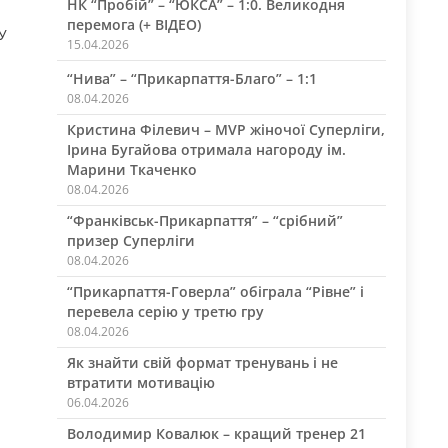
НК “Пробій” – “ЮКСА” – 1:0. Великодня
перемога (+ ВІДЕО)
У
15.04.2026
“Нива” – “Прикарпаття-Благо” – 1:1
08.04.2026
Кристина Філевич – MVP жіночої Суперліги,
Ірина Бугайова отримала нагороду ім.
Марини Ткаченко
08.04.2026
“Франківськ-Прикарпаття” – “срібний”
призер Суперліги
08.04.2026
“Прикарпаття-Говерла” обіграла “Рівне” і
перевела серію у третю гру
08.04.2026
Як знайти свій формат тренувань і не
втратити мотивацію
06.04.2026
Володимир Ковалюк – кращий тренер 21