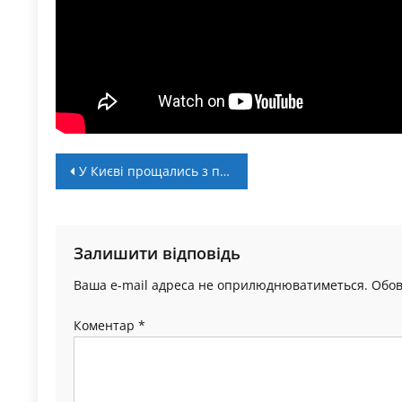
Навігація
У Києві прощались з прикарпатським тренером з бойових мистецтв Юрієм Саманюком
записів
Залишити відповідь
Ваша e-mail адреса не оприлюднюватиметься.
Обов
Коментар
*