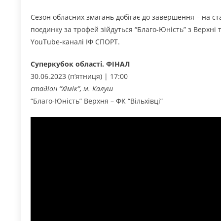
Сезон обласних змагань добігає до завершення – на ста
поєдинку за трофей зійдуться “Благо-Юність” з Верхні т
YouTube-каналі ІФ СПОРТ.
Суперкубок області. ФІНАЛ
30.06.2023 (п’ятниця) | 17:00
стадіон “Хімік”, м. Калуш
“Благо-Юність” Верхня – ФК “Вільхівці”