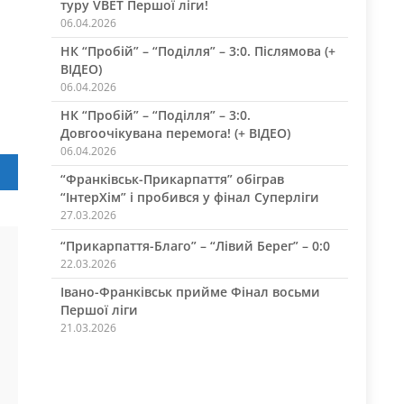
туру VBET Першої ліги!
06.04.2026
НК “Пробій” – “Поділля” – 3:0. Післямова (+
ВІДЕО)
06.04.2026
НК “Пробій” – “Поділля” – 3:0.
Довгоочікувана перемога! (+ ВІДЕО)
06.04.2026
ПЛ
“Франківськ-Прикарпаття” обіграв
“ІнтерХім” і пробився у фінал Суперліги
27.03.2026
“Прикарпаття-Благо” – “Лівий Берег” – 0:0
22.03.2026
Івано-Франківськ прийме Фінал восьми
Першої ліги
21.03.2026