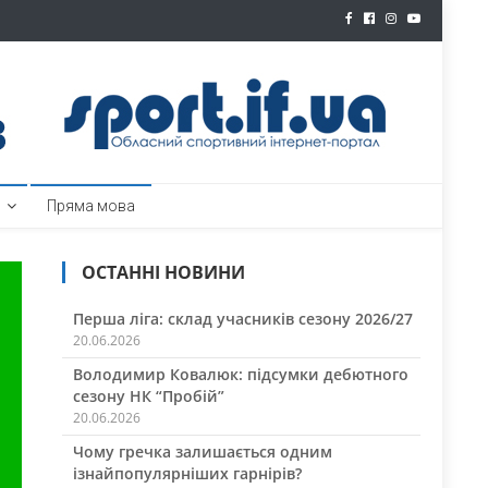
ртал
Пряма мова
ОСТАННІ НОВИНИ
Перша ліга: склад учасників сезону 2026/27
20.06.2026
Володимир Ковалюк: підсумки дебютного
сезону НК “Пробій”
20.06.2026
Чому гречка залишається одним
ізнайпопулярніших гарнірів?