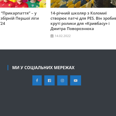
 “Прикарпаття” – у
14-річний школяр з Коломиї
збірній Першої ліги
створює патчі для PES. Він зроби
/24
круті ролики для «Кривбасу» і
Дмитра Поворознюка
14.02.2022
МИ У СОЦІАЛЬНИХ МЕРЕЖАХ