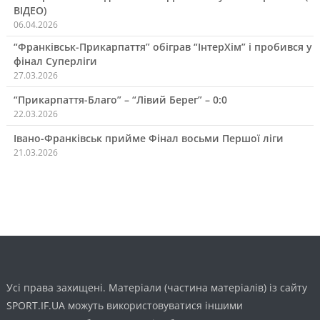
ВІДЕО)
06.04.2026
“Франківськ-Прикарпаття” обіграв “ІнтерХім” і пробився у
фінал Суперліги
27.03.2026
“Прикарпаття-Благо” – “Лівий Берег” – 0:0
22.03.2026
Івано-Франківськ прийме Фінал восьми Першої ліги
21.03.2026
Усі права захищені. Матеріали (частина матеріалів) із сайту
SPORT.IF.UA можуть використовуватися іншими