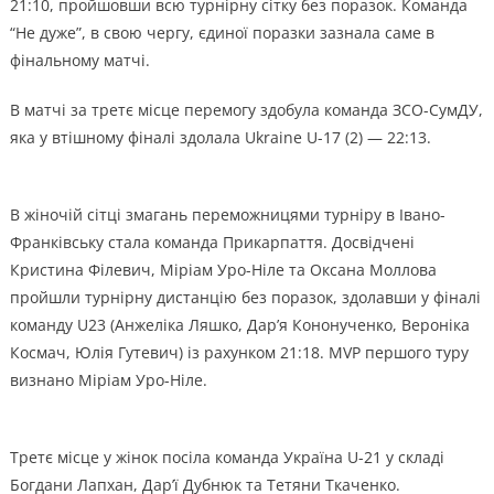
21:10, пройшовши всю турнірну сітку без поразок. Команда
“Не дуже”, в свою чергу, єдиної поразки зазнала саме в
фінальному матчі.
В матчі за третє місце перемогу здобула команда ЗСО-СумДУ,
яка у втішному фіналі здолала Ukraine U-17 (2) — 22:13.
В жіночій сітці змагань переможницями турніру в Івано-
Франківську стала команда Прикарпаття. Досвідчені
Кристина Філевич, Міріам Уро-Ніле та Оксана Моллова
пройшли турнірну дистанцію без поразок, здолавши у фіналі
команду U23 (Анжеліка Ляшко, Дар’я Кононученко, Вероніка
Космач, Юлія Гутевич) із рахунком 21:18. MVP першого туру
визнано Міріам Уро-Ніле.
Третє місце у жінок посіла команда Україна U-21 у складі
Богдани Лапхан, Дар’ї Дубнюк та Тетяни Ткаченко.