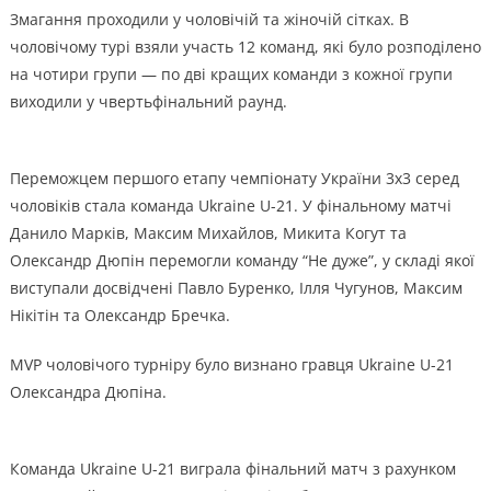
Змагання проходили у чоловічій та жіночій сітках. В
чоловічому турі взяли участь 12 команд, які було розподілено
на чотири групи — по дві кращих команди з кожної групи
виходили у чвертьфінальний раунд.
Переможцем першого етапу чемпіонату України 3х3 серед
чоловіків стала команда Ukraine U-21. У фінальному матчі
Данило Марків, Максим Михайлов, Микита Когут та
Олександр Дюпін перемогли команду “Не дуже”, у складі якої
виступали досвідчені Павло Буренко, Ілля Чугунов, Максим
Нікітін та Олександр Бречка.
MVP чоловічого турніру було визнано гравця Ukraine U-21
Олександра Дюпіна.
Команда Ukraine U-21 виграла фінальний матч з рахунком