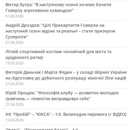
Віктор Бугра: “В наступному сезоні хочемо бачити
Говерлу агресивною командою”
01.06.2026
Андрій Дроздов: “Цілі Прикарпаття-Говерли на
наступний сезон відомі та реальні – стати призером
Суперліги”
01.06.2026
Літній спортивний костюм чоловічий для міста та
щоденного ритму
19.05.2026
Вікторія Даньчак і Марта Федик – у складі збірної України
на підготовку до дебютного розіграшу жіночої Ліги націй
21.04.2026
Юрій Процюк: “Філософія клубу — розвиток молодих
гравчинь — повністю виправдовує себе”
21.04.2026
НК “Пробій” – “ЮКСА” – 1:0. Великодня перемога (+ ВІДЕО)
15.04.2026
“Нива” – “Прикарпаття-Благо” – 1:1