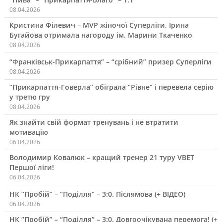
08.04.2026
Кристина Філевич – MVP жіночої Суперліги, Ірина
Бугайова отримала нагороду ім. Марини Ткаченко
08.04.2026
“Франківськ-Прикарпаття” – “срібний” призер Суперліги
08.04.2026
“Прикарпаття-Говерла” обіграла “Рівне” і перевела серію
у третю гру
08.04.2026
Як знайти свій формат тренувань і не втратити
мотивацію
06.04.2026
Володимир Ковалюк – кращий тренер 21 туру VBET
Першої ліги!
06.04.2026
НК “Пробій” – “Поділля” – 3:0. Післямова (+ ВІДЕО)
06.04.2026
НК “Пробій” – “Поділля” – 3:0. Довгоочікувана перемога! (+