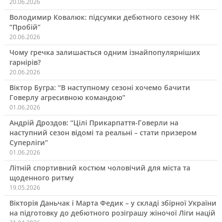
20.06.2026
Володимир Ковалюк: підсумки дебютного сезону НК
“Пробій”
20.06.2026
Чому гречка залишається одним ізнайпопулярніших
гарнірів?
20.06.2026
Віктор Бугра: “В наступному сезоні хочемо бачити
Говерлу агресивною командою”
01.06.2026
Андрій Дроздов: “Цілі Прикарпаття-Говерли на
наступний сезон відомі та реальні – стати призером
Суперліги”
01.06.2026
Літній спортивний костюм чоловічий для міста та
щоденного ритму
19.05.2026
Вікторія Даньчак і Марта Федик – у складі збірної України
на підготовку до дебютного розіграшу жіночої Ліги націй