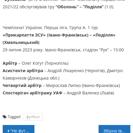
2021/22 обслуговував гру
“Оболонь” – “Поділля”
(1:0).
Чемпіонат України. Перша ліга. Група А. 1 тур
«Прикарпаття ЗСУ» (Івано-Франківськ) – «Поділля»
(Хмельницький)
29 липня 2023 року. Івано-Франківськ, стадіон “Рух” – 15:00
Арбітр
– Олег Когут (Тернопіль)
Асистенти арбітра
– Андрій Лікаренко (Чернігів), Дмитро
Каморніков (Донецька обл.)
Четвертий арбітр
– Мирослав Липко (Івано-Франківськ)
Спостерігач арбітражу УАФ
– Андрій Валенко (Львів)
Tagged
футбол
Навігація
“Не футболіст”. Брутальний футбол провів благодійний турнір у Львові (ВІДЕО)
Збірна Івано-Франківщини здобула дебютну перемогу на чемпіонаті світу