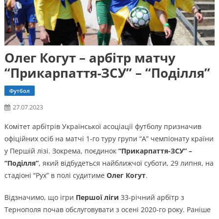
Олег Когут – арбітр матчу
“Прикарпаття-ЗСУ” – “Поділля”
Футбол
27.07.2023
Комітет арбітрів Української асоціації футболу призначив
офіційних осіб на матчі 1-го туру групи “А” чемпіонату країни
у Першій лізі. Зокрема, поєдинок
“Прикарпаття-ЗСУ” –
“Поділля”
, який відбудеться найближчої суботи, 29 липня, на
стадіоні “Рух” в полі судитиме
Олег Когут
.
Відзначимо, що ігри
Першої ліги
33-річний арбітр з
Тернополя почав обслуговувати з осені 2020-го року. Раніше