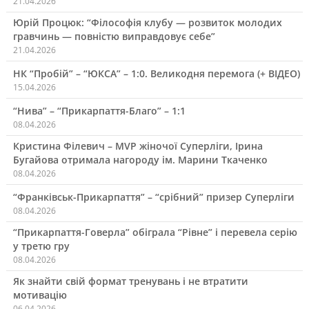
21.04.2026
Юрій Процюк: “Філософія клубу — розвиток молодих
гравчинь — повністю виправдовує себе”
21.04.2026
НК “Пробій” – “ЮКСА” – 1:0. Великодня перемога (+ ВІДЕО)
15.04.2026
“Нива” – “Прикарпаття-Благо” – 1:1
08.04.2026
Кристина Філевич – MVP жіночої Суперліги, Ірина
Бугайова отримала нагороду ім. Марини Ткаченко
08.04.2026
“Франківськ-Прикарпаття” – “срібний” призер Суперліги
08.04.2026
“Прикарпаття-Говерла” обіграла “Рівне” і перевела серію
у третю гру
08.04.2026
Як знайти свій формат тренувань і не втратити
мотивацію
06.04.2026