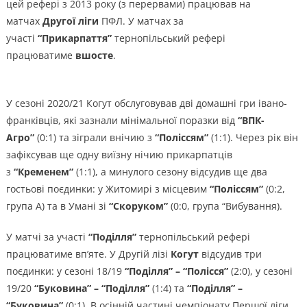
цей рефері з 2013 року (з перервами) працював на
матчах
Другої ліги
ПФЛ. У матчах за
участі
“Прикарпаття”
тернопільський рефері
працюватиме
вшосте
.
У сезоні 2020/21 Когут обслуговував дві домашні гри івано-
франківців, які зазнали мінімальної поразки від
“ВПК-
Агро”
(0:1) та зіграли внічию з
“Поліссям”
(1:1). Через рік він
зафіксував ще одну виїзну нічию прикарпатців
з
“Кременем”
(1:1), а минулого сезону відсудив ще два
гостьові поєдинки: у Житомирі з місцевим
“Поліссям”
(0:2,
група А) та в Умані зі
“Скоруком”
(0:0, група “Вибування).
У матчі за участі
“Поділля”
тернопільський рефері
працюватиме вп’яте. У Другій лізі
Когут
відсудив три
поєдинки: у сезоні 18/19
“Поділля” – “Полісся”
(2:0), у сезоні
19/20
“Буковина” – “Поділля”
(1:4) та
“Поділля” –
“Буковина”
(0:1). В осінній частині чемпіонату Першої ліги