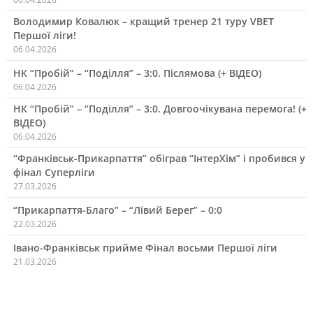
Володимир Ковалюк – кращий тренер 21 туру VBET
Першої ліги!
06.04.2026
НК “Пробій” – “Поділля” – 3:0. Післямова (+ ВІДЕО)
06.04.2026
НК “Пробій” – “Поділля” – 3:0. Довгоочікувана перемога! (+
ВІДЕО)
06.04.2026
“Франківськ-Прикарпаття” обіграв “ІнтерХім” і пробився у
фінал Суперліги
27.03.2026
“Прикарпаття-Благо” – “Лівий Берег” – 0:0
22.03.2026
Івано-Франківськ прийме Фінал восьми Першої ліги
21.03.2026