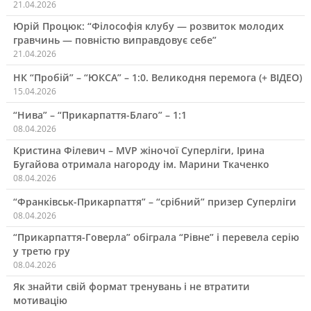
21.04.2026
Юрій Процюк: “Філософія клубу — розвиток молодих
гравчинь — повністю виправдовує себе”
21.04.2026
НК “Пробій” – “ЮКСА” – 1:0. Великодня перемога (+ ВІДЕО)
15.04.2026
“Нива” – “Прикарпаття-Благо” – 1:1
08.04.2026
Кристина Філевич – MVP жіночої Суперліги, Ірина
Бугайова отримала нагороду ім. Марини Ткаченко
08.04.2026
“Франківськ-Прикарпаття” – “срібний” призер Суперліги
08.04.2026
“Прикарпаття-Говерла” обіграла “Рівне” і перевела серію
у третю гру
08.04.2026
Як знайти свій формат тренувань і не втратити
мотивацію