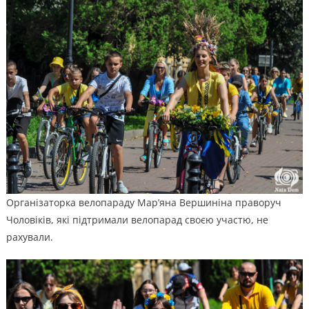
Організаторка велопараду Мар’яна Вершиніна праворуч
Чоловіків, які підтримали велопарад своєю участю, не
рахували.