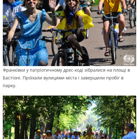
Франківки у патріотичному дрес-коді зібралися на площі в
Бастіоні. Проїхали вулицями міста і завершили пробіг в
парку.