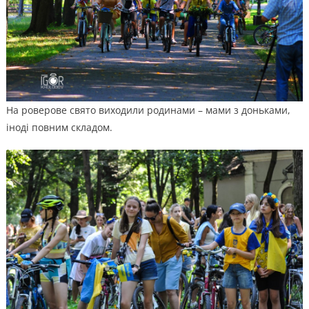
На роверове свято виходили родинами – мами з доньками,
іноді повним складом.