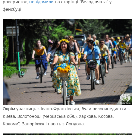
роверисток,
повідомили
на сторінці “Велодівчата” у
фейсбуці.
Окрім учасниць з Івано-Франківська, були велосипедистки з
Києва, Золотоноші (Черкаська обл.), Харкова, Косова,
Коломиї, Запоріжжя і навіть з Лондона.