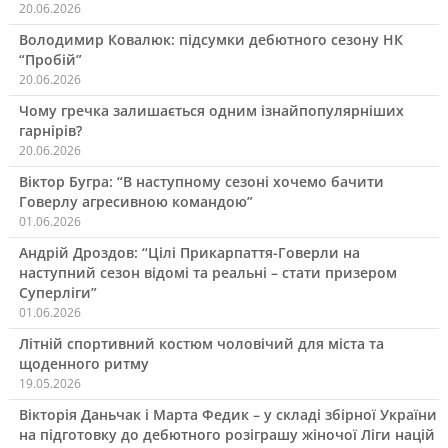
20.06.2026
Володимир Ковалюк: підсумки дебютного сезону НК
“Пробій”
20.06.2026
Чому гречка залишається одним ізнайпопулярніших
гарнірів?
20.06.2026
Віктор Бугра: “В наступному сезоні хочемо бачити
Говерлу агресивною командою”
01.06.2026
Андрій Дроздов: “Цілі Прикарпаття-Говерли на
наступний сезон відомі та реальні – стати призером
Суперліги”
01.06.2026
Літній спортивний костюм чоловічий для міста та
щоденного ритму
19.05.2026
Вікторія Даньчак і Марта Федик – у складі збірної України
на підготовку до дебютного розіграшу жіночої Ліги націй