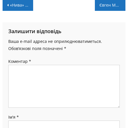
Навігація
«Нива» Тернопіль – «Прикарпаття-ЗСУ» – 1:0. Післямова
Євген Марусяк – в ТОП-30 на етапі літнього Гран-Прі в Польщі
записів
Залишити відповідь
Ваша e-mail адреса не оприлюднюватиметься.
Обов’язкові поля позначені
*
Коментар
*
Ім'я
*