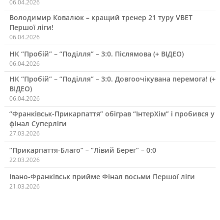
06.04.2026
Володимир Ковалюк – кращий тренер 21 туру VBET
Першої ліги!
06.04.2026
НК “Пробій” – “Поділля” – 3:0. Післямова (+ ВІДЕО)
06.04.2026
НК “Пробій” – “Поділля” – 3:0. Довгоочікувана перемога! (+
ВІДЕО)
06.04.2026
“Франківськ-Прикарпаття” обіграв “ІнтерХім” і пробився у
фінал Суперліги
27.03.2026
“Прикарпаття-Благо” – “Лівий Берег” – 0:0
22.03.2026
Івано-Франківськ прийме Фінал восьми Першої ліги
21.03.2026