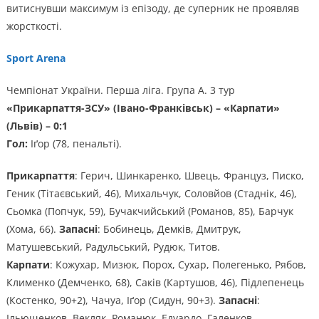
витиснувши максимум із епізоду, де суперник не проявляв
жорсткості.
Sport Arena
Чемпіонат України. Перша ліга. Група А. 3 тур
«Прикарпаття-ЗСУ» (Івано-Франківськ) – «Карпати»
(Львів) – 0:1
Гол:
Іґор (78, пенальті).
Прикарпаття
: Герич, Шинкаренко, Швець, Француз, Писко,
Геник (Тітаєвський, 46), Михальчук, Соловйов (Стаднік, 46),
Сьомка (Попчук, 59), Бучакчийський (Романов, 85), Барчук
(Хома, 66).
Запасні
: Бобинець, Демків, Дмитрук,
Матушевський, Радульський, Рудюк, Титов.
Карпати
: Кожухар, Мизюк, Порох, Сухар, Полегенько, Рябов,
Клименко (Демченко, 68), Саків (Картушов, 46), Підлепенець
(Костенко, 90+2), Чачуа, Іґор (Сидун, 90+3).
Запасні
:
Ільющенков, Векляк, Романюк, Едуардо, Галенков.