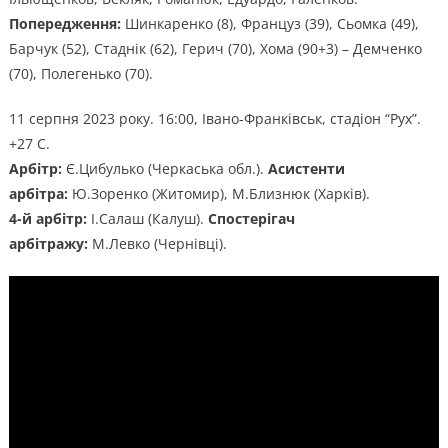
Попередження:
Шинкаренко (8), Француз (39), Сьомка (49),
Барчук (52), Стаднік (62), Герич (70), Хома (90+3) – Демченко
(70), Полегенько (70).
11 серпня 2023 року. 16:00, Івано-Франківськ, стадіон “Рух”.
+27 С.
Арбітр:
Є.Цибулько (Черкаська обл.).
Асистенти
арбітра:
Ю.Зоренко (Житомир), М.Близнюк (Харків).
4-й арбітр:
І.Салаш (Калуш).
Спостерігач
арбітражу:
М.Левко (Чернівці).