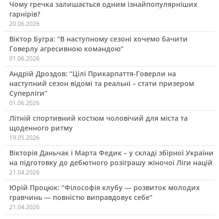
Чому гречка залишається одним ізнайпопулярніших
гарнірів?
20.06.2026
Віктор Бугра: “В наступному сезоні хочемо бачити
Говерлу агресивною командою”
01.06.2026
Андрій Дроздов: “Цілі Прикарпаття-Говерли на
наступний сезон відомі та реальні – стати призером
Суперліги”
01.06.2026
Літній спортивний костюм чоловічий для міста та
щоденного ритму
19.05.2026
Вікторія Даньчак і Марта Федик – у складі збірної України
на підготовку до дебютного розіграшу жіночої Ліги націй
21.04.2026
Юрій Процюк: “Філософія клубу — розвиток молодих
гравчинь — повністю виправдовує себе”
21.04.2026