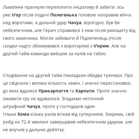
Львів’яни прагнули перехопити ініціативу й забити: ось
уже
Іґор
після подачі
Полегенька
головою направив м’яча
над воротами, а дальній удар
Чачуа
, вірогідно, був би
небезпечним, але Герич справився з ним після рикошету від
свого захисника. Могли забивати й Підлепенець (після
скидки надто зближувався з воротарем) з
Іґорем
. Але на
другий тайм команди вийшли за нулів на табло.
Сподівання на другий тайм покладали обидва тренери. Про
це свідчила і велика кількість замін, і значні перестановки,
до яких вдалися
Прикарпаття
та
Карпати
. Проте значно
оживити гру не вдавалося. Згадаємо неточний
штрафний
Чачуа
, проте у господарів один
тільки
Хома
кілька разів втікав від суперників. Зокрема, свій
рейд на 72-й хвилині завершував небезпечним ударом, але
не влучив у дальню дев’ятку.