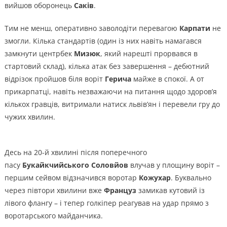
вийшов оборонець
Саків
.
Тим не менш, оперативно заволодіти перевагою
Карпати
не
змогли. Кілька стандартів (один із них навіть намагався
замкнути центрбек
Мизюк
, який нарешті прорвався в
стартовий склад), кілька атак без завершення – дебютний
відрізок пройшов біля воріт
Герича
майже в спокої. А от
прикарпатці, навіть незважаючи на питання щодо здоров’я
кількох гравців, витримали натиск львів’ян і перевели гру до
чужих хвилин.
Десь на 20-й хвилині після поперечного
пасу
Букайкчийського Соловйов
влучав у площину воріт –
першим сейвом відзначився воротар
Кожухар
. Буквально
через півтори хвилини вже
Француз
замикав кутовий із
лівого флангу – і тепер голкіпер реагував на удар прямо з
воротарського майданчика.