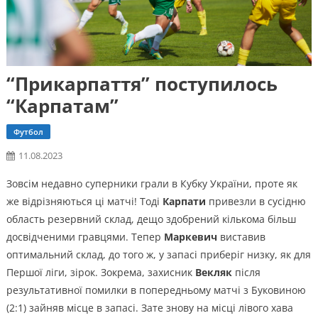
“Прикарпаття” поступилось
“Карпатам”
Футбол
11.08.2023
Зовсім недавно суперники грали в Кубку України, проте як
же відрізняються ці матчі! Тоді
Карпати
привезли в сусідню
область резервний склад, дещо здобрений кількома більш
досвідченими гравцями. Тепер
Маркевич
виставив
оптимальний склад, до того ж, у запасі приберіг низку, як для
Першої ліги, зірок. Зокрема, захисник
Векляк
після
результативної помилки в попередньому матчі з Буковиною
(2:1) зайняв місце в запасі. Зате знову на місці лівого хава