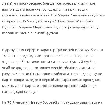
Львів’яни прогнозовано більше контролювали м’яч, але
варто віддати належне господарям, які при першій
можливості вибігали в атаку. Гра “Карпат” на початку зустрічі
не вражала. Роботи у голкіпера “Прикарпаття” не було.
Підопічні Мирона Маркевича відверто розчаровували. Це
взагалі не “чемпіонський” футбол.
Відразу після перерви характер гри не змінився. Футболісти
“Карпат” продовжували грати пасивно, не створюючи
жодних проблем захисникам суперника. Сумний футбол,
який не додавав позитивних емоцій вболівальникам. За
рахунок чого гості намагалися забивати? Про недооцінку не
варто говорити, адже в Першій лізі зараз немає прохідних
матчів. Де ті “Карпати”, які заявляли про свої амбітні цілі
напередодні сезону?
На 76-й хвилині Невес у боротьбі з Французом завалився на