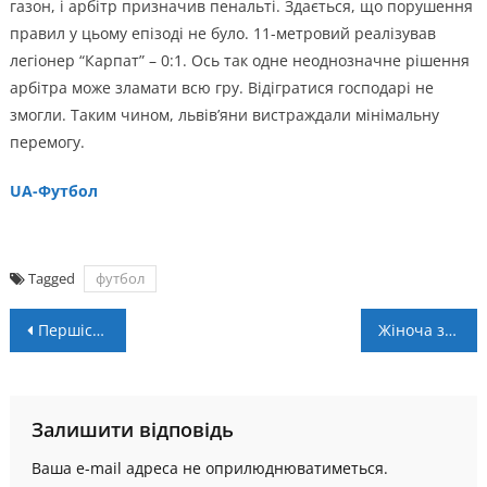
газон, і арбітр призначив пенальті. Здається, що порушення
правил у цьому епізоді не було. 11-метровий реалізував
легіонер “Карпат” – 0:1. Ось так одне неоднозначне рішення
арбітра може зламати всю гру. Відігратися господарі не
змогли. Таким чином, львів’яни вистраждали мінімальну
перемогу.
UA-Футбол
Tagged
футбол
Навігація
Першість області. Заявки: “Прикарпаття-Тепловик” U-18, ФК “Галич”, “Прут”
Жіноча збірна 3х3 виграла етап Ліги націй
записів
Залишити відповідь
Ваша e-mail адреса не оприлюднюватиметься.