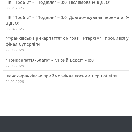
НК “Пробій” – “Поділля” – 3:0. Післямова (+ ВІДЕО)
06.04.2026
НК “Пробій” – “Поділля” – 3:0. Довгоочікувана перемога! (+
ВІДЕО)
06.04.2026
“Франківськ-Прикарпаття” обіграв “ІнтерХім” і пробився у
фінал Суперліги
27.03.2026
“Прикарпаття-Благо” – “Лівий Берег” – 0:0
22.03.2026
Івано-Франківськ прийме Фінал восьми Першої ліги
21.03.2026