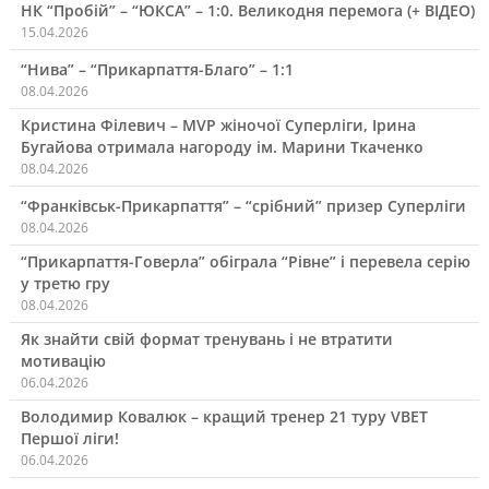
НК “Пробій” – “ЮКСА” – 1:0. Великодня перемога (+ ВІДЕО)
15.04.2026
“Нива” – “Прикарпаття-Благо” – 1:1
08.04.2026
Кристина Філевич – MVP жіночої Суперліги, Ірина
Бугайова отримала нагороду ім. Марини Ткаченко
08.04.2026
“Франківськ-Прикарпаття” – “срібний” призер Суперліги
08.04.2026
“Прикарпаття-Говерла” обіграла “Рівне” і перевела серію
у третю гру
08.04.2026
Як знайти свій формат тренувань і не втратити
мотивацію
06.04.2026
Володимир Ковалюк – кращий тренер 21 туру VBET
Першої ліги!
06.04.2026