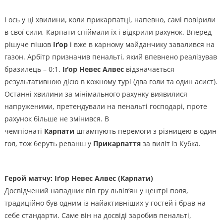
І ось у ці хвилини, коли прикарпатці, напевно, самі повірили
в свої сили, Карпати спіймали їх і відкрили рахунок. Вперед
рішуче пішов
Іґор
і вже в карному майданчику завалився на
газон. Арбітр призначив пенальті, який впевнено реалізував
бразилець – 0:1.
Іґор Невес Алвес
відзначається
результативною дією в кожному турі (два голи та один асист).
Останні хвилини за мінімального рахунку виявилися
напруженими, претендували на пенальті господарі, проте
рахунок більше не змінився. В
чемпіонаті
Карпати
штампують перемоги з різницею в один
гол, тож беруть реванш у
Прикарпаття
за виліт із Кубка.
Герой матчу: Іґор Невес Алвес (Карпати)
Досвідчений нападник вів гру львів’ян у центрі поля,
традиційно був одним із найактивніших у гостей і брав на
себе стандарти. Саме він на досвіді заробив пенальті,