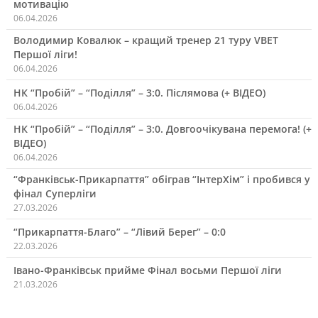
мотивацію
06.04.2026
Володимир Ковалюк – кращий тренер 21 туру VBET
Першої ліги!
06.04.2026
НК “Пробій” – “Поділля” – 3:0. Післямова (+ ВІДЕО)
06.04.2026
НК “Пробій” – “Поділля” – 3:0. Довгоочікувана перемога! (+
ВІДЕО)
06.04.2026
“Франківськ-Прикарпаття” обіграв “ІнтерХім” і пробився у
фінал Суперліги
27.03.2026
“Прикарпаття-Благо” – “Лівий Берег” – 0:0
22.03.2026
Івано-Франківськ прийме Фінал восьми Першої ліги
21.03.2026