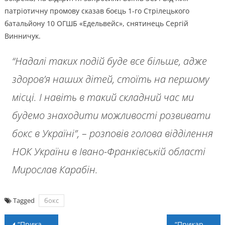
патріотичну промову сказав боєць 1-го Стрілецького
батальйону 10 ОГШБ «Едельвейс», снятинець Сергій
Винничук.
“Надалі таких подій буде все більше, адже
здоровʼя наших дітей, стоїть на першому
місці. І навіть в такий складний час ми
будемо знаходити можливості розвивати
бокс в Україні”, – розповів голова відділення
НОК України в Івано-Франківській області
Мирослав Карабін.
Tagged
бокс
Навігація
“Прикарпаття” зазнало поразки в Кубку України
“Прикарпаття-ЗСУ” – “Епіцентр” – 1:2. Післямова кубкового матчу