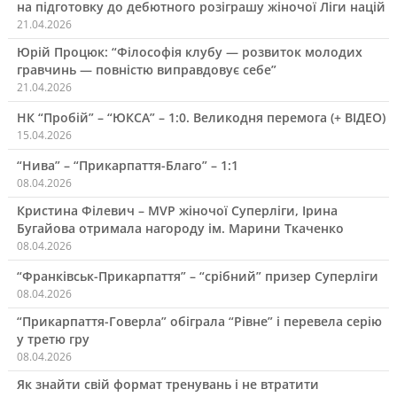
на підготовку до дебютного розіграшу жіночої Ліги націй
21.04.2026
Юрій Процюк: “Філософія клубу — розвиток молодих
гравчинь — повністю виправдовує себе”
21.04.2026
НК “Пробій” – “ЮКСА” – 1:0. Великодня перемога (+ ВІДЕО)
15.04.2026
“Нива” – “Прикарпаття-Благо” – 1:1
08.04.2026
Кристина Філевич – MVP жіночої Суперліги, Ірина
Бугайова отримала нагороду ім. Марини Ткаченко
08.04.2026
“Франківськ-Прикарпаття” – “срібний” призер Суперліги
08.04.2026
“Прикарпаття-Говерла” обіграла “Рівне” і перевела серію
у третю гру
08.04.2026
Як знайти свій формат тренувань і не втратити