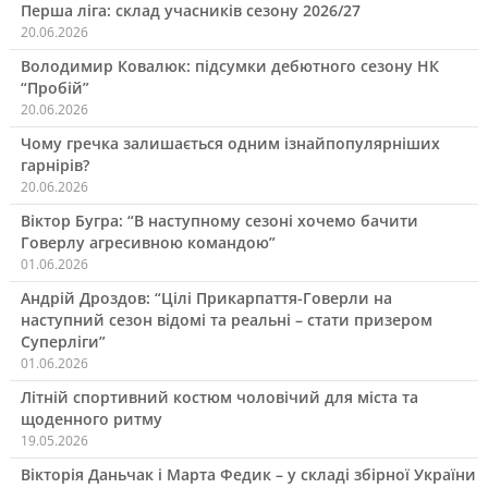
Перша ліга: склад учасників сезону 2026/27
20.06.2026
Володимир Ковалюк: підсумки дебютного сезону НК
“Пробій”
20.06.2026
Чому гречка залишається одним ізнайпопулярніших
гарнірів?
20.06.2026
Віктор Бугра: “В наступному сезоні хочемо бачити
Говерлу агресивною командою”
01.06.2026
Андрій Дроздов: “Цілі Прикарпаття-Говерли на
наступний сезон відомі та реальні – стати призером
Суперліги”
01.06.2026
Літній спортивний костюм чоловічий для міста та
щоденного ритму
19.05.2026
Вікторія Даньчак і Марта Федик – у складі збірної України