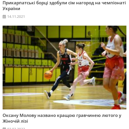
Прикарпатські борці здобули сім нагород на чемпіонаті
України
14.11.2021
Оксану Молову названо кращою гравчинею лютого у
Жіночій лізі