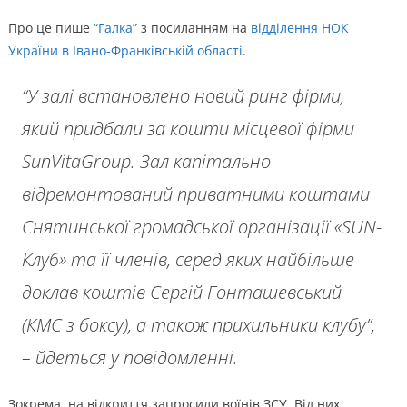
Про це пише
“Галка”
з посиланням на
відділення НОК
України в Івано-Франківській області
.
“У залі встановлено новий ринг фірми,
який придбали за кошти місцевої фірми
SunVitaGroup. Зал капітально
відремонтований приватними коштами
Снятинської громадської організації «SUN-
Клуб» та її членів, серед яких найбільше
доклав коштів Сергій Гонташевський
(КМС з боксу), а також прихильники клубу”,
– йдеться у повідомленні.
Зокрема, на відкриття запросили воїнів ЗСУ. Від них